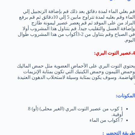
قم بغلي الماء لمدة دقائق بعد ذلك قم بإضافة الزنجبيل إلي
الماء وقم بغليه لمدة تتراوح مابين 5 إلي 10دقائق ثم قم برفع
البراد من على الموقد ثم قم بعصر عصير ليمونة طازج
وإضافة العسل والتقليب جيداً. قم بتناول هذا المشروب أولا
في الصباح وقم بتناول من 2-3أكواب من هذا المشروب طوال
اليوم.
4.عصير التوت البري:
يحتوي التوت البري على الأحماض العضوية مثل حمض الماليك
وحمض الليمون وحمض الكينيك التي تكون بمثابة الإنزيمات
الهاضمة. وسوف يكون بمثابة وسيلة لاستحلاب الدهون العتيدة
.
المكونات:
1 كوب من عصير التوت البري (الغير محلى) (أو) 8
أوقية.
7 أكواب من الماء
طريقة التحضير :