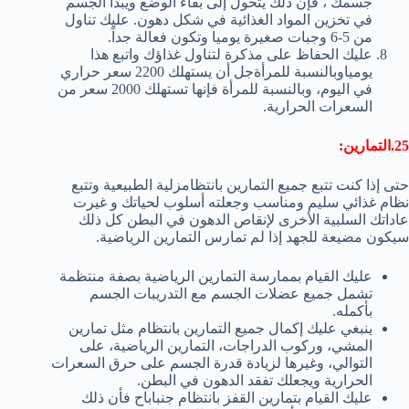
جسمك ، فإن ذلك يتحول إلى بقاء الوضع ويبدأ الجسم
في تخزين المواد الغذائية في شكل دهون. عليك تناول
من 5-6 وجبات صغيرة يوميا وتكون فعالة جداً.
عليك الحفاظ على مذكرة لتناول غذاؤك واتبع هذا
يومياوبالنسبة للمرأةجل أن يستهلك 2200 سعر حراري
في اليوم، وبالنسبة للمرأة فإنها تستهلك 2000 سعر من
السعرات الحرارية.
25.التمارين:
حتى إذا كنت تتبع جميع التمارين بانتظامزلية الطبيعية وتتبع
نظام غذائي سليم ومناسب وجعلته أسلوب لحياتك و غيرت
عاداتك السلبية الأخرى لإنقاص الدهون في البطن كل ذلك
سيكون مضيعة للجهد إذا لم تمارس التمارين الرياضية.
عليك القيام بممارسة التمارين الرياضية بصفة منتظمة
تشمل جميع عضلات الجسم مع التدريبات الجسم
بأكمله.
ينبغي عليك إكمال جميع التمارين بانتظام مثل تمارين
المشي، وركوب الدراجات، التمارين الرياضية، على
التوالي، وغيرها لزيادة قدرة الجسم على حرق السعرات
الحرارية ويجعلك تفقد الدهون في البطن.
عليك القيام بتمارين القفز بانتظام جنباباح فأن ذلك