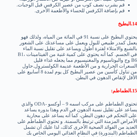
قم بشرب نصف كوب من عصير الكرفس قبل الوجبات.
قم بإضافة الكرفس للحساء والأطعمة الأخرى.
14.البطيخ
يحتوي البطيخ على نسبة 91 في المائة من المياه، ولذلك فهو
يعمل كمدر طبيعي للبول ويعمل على مساعدتك على الشعور
بالشبع والامتلاء لفترة أطول ويساعد على تقليل نسبة الماء
في الجسم. كما أنه يحتوي على كمية غنية من الفيتامينات B1،
B6 وج والبوتاسيوم والمغنيسيوم مما يجعله غذاء قليل
السعرات الحرارية و من الأطعمة عديمة الكولسترول.حاول
من تناول كأسين من عصير البطيخ كل يوم لمدة 8 أسابيع على
الأقل لإنقاص الدهون في البطن.
15.الطماطم:
تحتوي الطماطم على مركب اسمه 9 – أوكسو -ODA والذي
يساعد على تقليل نسبة الدهون في الدم وهذا بدوره يساعد
على التحكم في دهون البطن، كما أنه يساعد على محاربة
الأمراض المزمنة التي ترتبط بالسمنة. و تحتوي الطماطم على
العديد من الفوائد الصحية الأخرى كذلك، لذا عليك أن تشمل
الطماطم (البندورة) في النظام الغذائي اليومي الخاص بك