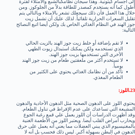
إلى أجسام كيتونية. وهذا سيجأن نظامكبالشبع والامتلاء لفترة
أطول كما أنه يستخدم كمصدر للطاقة بدلاً من الجلوكوز. ومن
خلال هذا العمل فأن ذلك سيجعلك تشعر بالامتلاء وبالتالي يتم
تقليل السعرات الحرارية تلقائياً. لذلك عليك أن تشمل زيت
جوز الهند في النظام الغذائي الخاص بك ولكن أيضا اتبع النصائح
التالية:
لا تقم بإضافة أو خلط زيت جوز الهند بالزيت الحالي
الذي تستخدمه ولكن يمكنك استبدال زيوت الطهي
الأخرى التي تستخدمها بزيت جوز الهند.
لا تستخدم أكثر من ملعقتين طعام من زيت جوز الهند
يومياً.
تأكد من أن نظامك الغذائي يحتوي على الكثير من
الطعام المغذي.
23.اللوز:
يحتوي اللوز على الدهون الصحية مثل الدهون الأحادية والدهون
المشبعة التي تساعدك على عدم الإفراط في تناول الطعام.
وقد أظهرت الدراسات أن اللوز يعمل علي قمع رغبة الجوع
ويحارب أمراض القلب أيضا. ويعتبر اللوز من الأطعمة الغنية
بالمغنيسيوم الذي يبني العضلات مما يعني أنه يعمل على حرق
الدهون في البطن بسهولة أكبر. ليس ذلك فحسب بل أنه لا