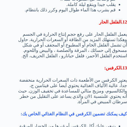
يقلب جيدا وينقع ليلة كاملة.
قم بشرب هذا الماء طوال اليوم وكرر ذلك بانتظام.
12.الفلفل الحار
يعمل الفلفل الحار على رفع حجم إنتاج الحرارة في الجسم
وهكذا تستهلك المزيد من الطاقة أو السعرات الحرارية. حاول
أن تشمل الفلفل الخام أو المطبوخ أو المجفف أو في شكل
مسحوق إلى حسائك ، المرقة والصلصة ، والبيض واللحوم.
استخدم الفلفل الأحمر، فلفل حبانارو ، الفلفل الحريف، الخ.
13.الكرفس:
يعتبر الكرفس من الأطعمة ذات السعرات الحرارية منخفضة
جداً، عالية الألياف الغذائية يحتوي أيضا على فيتامين ج،
والكالسيوم، ومزيج مثالي للمساعدة في تخفيف الوزن. حيث
أنه يحتوي علىنسبة 91ن والذي يساعد على التقليل من خطر
سرطان المبيض في المرأة.
كيف يمكنك تضمين الكرفس في النظام الغذائي الخاص بك:
ينبغي عليك أكل الكرفس أو غيرها من الخضار الورقية.