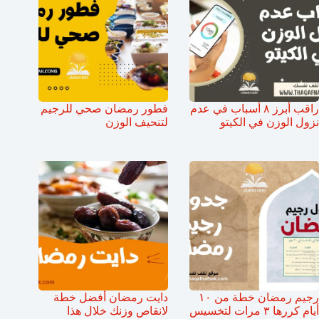
راقب أبرز ٨ أسباب في عدم
فطور رمضان صحي للرجيم
نزول الوزن في الكيتو
لتنحيف الوزن
رجيم رمضان خطة من ١٠
دايت رمضان أفضل خطة
أيام كررها ٣ مرات لتخسيس
لانقاص وزنك خلال هذا