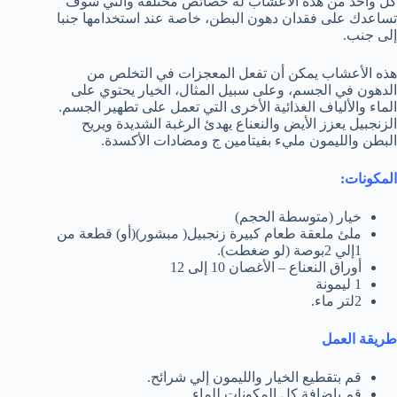
كل واحد من هذه الأعشاب له خصائص مختلفة والتي سوف
تساعدك على فقدان دهون البطن، خاصة عند استخدامها جنبا
إلى جنب.
هذه الأعشاب يمكن أن تفعل المعجزات في التخلص من
الدهون في الجسم، وعلى سبيل المثال، الخيار يحتوي على
الماء والألياف الغذائية الأخرى التي تعمل على تطهير الجسم.
الزنجبيل يعزز الأيض والنعناع يهدئ الرغبة الشديدة ويريح
البطن والليمون مليء بفيتامين ج ومضادات الأكسدة.
المكونات:
خيار (متوسطة الحجم)
ملئ ملعقة طعام كبيرة زنجبيل( مبشور)(أو) قطعة من
1إلي 2بوصة (لو ضغطت).
أوراق النعناع – الأغصان 10 إلى 12
1 ليمونة
2لتر ماء.
طريقة العمل
قم بتقطيع الخيار والليمون إلي شرائح.
قم بإضافة كل المكونات للماء.