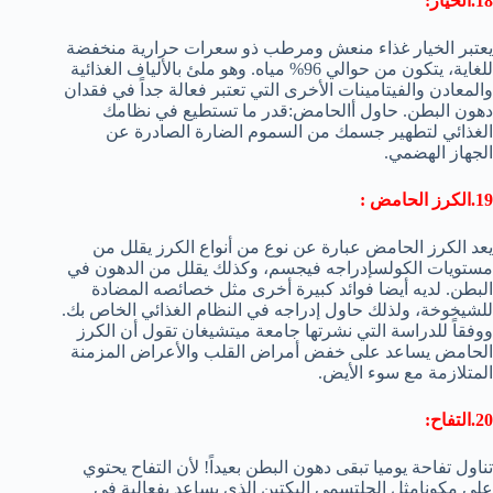
18.الخيار:
يعتبر الخيار غذاء منعش ومرطب ذو سعرات حرارية منخفضة
للغاية، يتكون من حوالي 96% مياه. وهو ملئ بالألياف الغذائية
والمعادن والفيتامينات الأخرى التي تعتبر فعالة جداً في فقدان
دهون البطن. حاول أالحامض:قدر ما تستطيع في نظامك
الغذائي لتطهير جسمك من السموم الضارة الصادرة عن
الجهاز الهضمي.
19.الكرز الحامض :
يعد الكرز الحامض عبارة عن نوع من أنواع الكرز يقلل من
مستويات الكولسإدراجه فيجسم، وكذلك يقلل من الدهون في
البطن. لديه أيضا فوائد كبيرة أخرى مثل خصائصه المضادة
للشيخوخة، ولذلك حاول إدراجه في النظام الغذائي الخاص بك.
ووفقاً للدراسة التي نشرتها جامعة ميتشيغان تقول أن الكرز
الحامض يساعد على خفض أمراض القلب والأعراض المزمنة
المتلازمة مع سوء الأيض.
20.التفاح:
تناول تفاحة يوميا تبقى دهون البطن بعيداً! لأن التفاح يحتوي
على مكونامثل الجلتسمي البكتين الذي يساعد بفعالية في