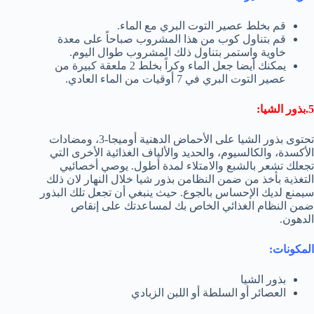
قم بخلط عصير التوت البري مع الماء.
قم بتناول كوب من هذا المشروب صباحاً على معدة
خاوية واستمر بتناول ذلك المشروب طوال اليوم.
يمكنك أيضا جعل الماء وكراً بخلط 2 ملعقة كبيرة من
عصير التوت البري في 7 أوقيات من الماء العادي.
5.بذور الشيا:
تحتوى بذور الشيا على الأحماض الدهنية أوميجا-3، ومضادات
الأكسدة، والكالسيوم، والحديد والألياف الغذائية الأخرى التي
تجعلك تشعر بالشبع والامتلاء لمدة أطول. يوصي أخصائيي
التغذية بأخذ من ضمن النظامن بذور شيا خلال النهار لان ذلك
سيمنع لديك الإحساس بالجوع. حيث ينبغي أن تجعل تلك البذور
ضمن النظام الغذائي الخاص بك لمساعدتك على إنقاص
الدهون.
المكونات:
بذور الشيا
العصائر أو السلطة أو اللبن الزبادي