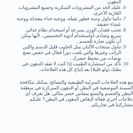
الدهون.
عليك الحد من المشروبات السكرية وجميع المشروبات
الغازية الأخرى.
دائما تناول وجبة فطور ثقيلة، ووجبة غداء معتدلة ووجبة
عشاء خفيفة.
تجنب فقدان الوزن بسرعة أو استخدام نظام غذائي
سريع وصادم ،أواستخدام أدوية التخسيس ، لأنها يمكن
أن تكون ضارة للجسم .
تناول منتجات الألبان مثل الحليب قليل الدسم واللبن
الرائب وغيرها والتي تلعب دوراً فعال في خفض بضع
بوصات من محيط خصرك .
تأكد من استشارة الطبيب إذا كنت لا تفقد الدهون في
بطنك (ولو قليلا) بعد إتباع كل هذه العلاجات.
مع هذه العلاجات المنزلية الطبيعية والنصائح، يمكنك مكافحة
السمنة الموضعية في البطن أو الدهون المتركزة في منطقة
البطن والجسم والتمتع بمقاس خصر مثالي. هل تعرف أي
علاجات أخرى فعالة لإنقاص الدهون في البطن؟ عليكم
مشاركتنا في تجاربكم.