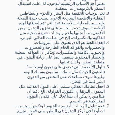
تعتبر أحد الأسباب الرئيسية للدهون. لذا عليك استبدال
السكر بالكربوهيدرات المعقدة.
تعد الوجبات الخفيفة مثل البيتزا واللحوم والبطاطس
المقلية والأطعمة السريعة الأخرى ليست جيدة للصحة
والجسم. المحليات الاصطناعية التي تتم إضافتها لهذه
الأطعمة سوف تحفز الجسم على تخزين الدهون. ومن
الأفضل دوماً تجنبها واختيار وجبات خفيفة صحية مثل
الفاكهة والمكسرات، إلخ في نظامك الغذائي اليومي.
الغذاء الجيد هو الذي يحتوي على البروتينات،
والخضروات والفواكه الخام الطازجة والخضروات،
والحبوب الكاملة والمكسرات. وتذكر أن الفواكه المعلبة
والخضار المحفوظ سيعمل أيضا على زيادة الدهون في
منطقة البطن، ولذلك تجنبها.
تناول الأطعمة التي تحتوي على دهون أوميجا – 3
(الدهون الجيدة) مثل سمك السلمون وسمك التونة
وغيرها سوف تساعدك على التخلص من الدهون
المتراكمة في البطن.
اجعل نظامك الغذائي يشتمل على المواد الغذائية مثل
الليمون، البرتقال، الكيوي، الفراولة، الخ ،كما أن
فيتامين ج يمكن أن يساعدك على فقدان الدهون
المتراكمة في الجسم.
عدم تناول الوجبات الرئيسية الخيوميا وتكونها سيتسبب
لك أيضا في تركز الدهون في البطن. متى قمت بتجويع