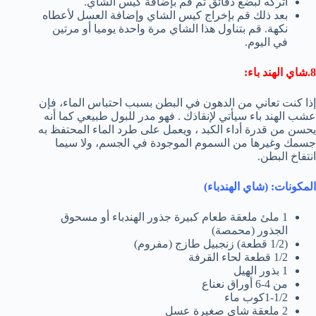
اتركه لبضع دقائق ثم قم بإضافة كيس الشاي.
بعد ذلك قم بإخراج كيس الشاي وإضافة العسل لأعطاه
نكهة. قم بتناول هذا الشاي مرة واحدة يوميا أو مرتين
في اليوم.
8.شاي الهند باء:
إذا كنت تعاني من الدهون في البطن بسبب احتباس الماء، فإن
عشب الهند باء سيأتي لإنقاذك . فهو مدر للبول طبيعي كما أنه
يحسن من قدرة أداء الكبد ، ويعمل على طرد الماء المحتفظ به
جسمك وغيرها من السموم الموجودة في الجسم، ولا سيما
انتفاخ البطن.
المكونات: (شاي الهندباء)
1 ملئ ملعقة طعام كبيرة جذور الهندباء أو مسحوق
الجذور (محمصة)
(1/2 قطعة) زنجبيل طازج (مفروم)
1/2 قطعة لحاء القرفة
1 بذور الهيل
من 4-6 أوراق نعناع
1-1/2كوب ماء
2 ملعقة شاي صغيرة عسل