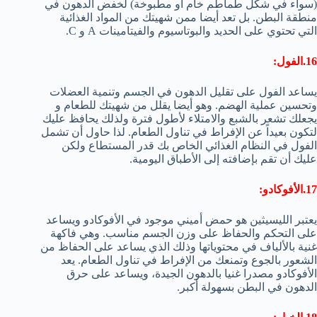
(سواء في شكل طماطم خام أو مطبوخة) لخفض الدهون في
منطقة البطن. بل تعد أيضا ممن شهيتك من المواد الغذائية
التي تحتوي على الحديد والبوتاسيوم والفيتامينات A و C.
16.الفول:
يساعد الفول على تقليل الدهون في الجسم وتنمية العضلات
وتحسين عملية الهضم. وهو أيضا يقلل من شهيتك للطعام و
يجعلك تشعر بالشبع والامتلاء لأطول فترة ولذلك يحافظ عليك
لتكون بعيداً عن الإفراط في تناول الطعام. لذا حاول أن تشمل
الفول في النظام الغذائي الخاص بك قدر المستطاع ولكن
عليك أن تقم بإضافته إلى الأطباق اليومية.
17.الأفوكادو:
يعتبر الليسيثين هو حمض أميني موجود في اﻷفوكادو ويساعد
على التحكم والحفاظ على وزن الجسم مناسب. وهي فاكهة
غنية بالألياف في محتوياتها وذلك الذي يساعد على الحفاظ من
الشعور بالجوع وتمنعك من الإفراط في تناول الطعام. يعد
اﻷفوكادو مصدرا غنيا بالدهون الجيدة، ويساعد على حرق
الدهون في البطن بسهولة أكبر.