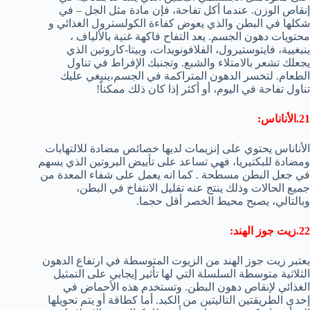
إنقاص الوزن. عندما أكل تفاحة، فإن مادة مثل الجل – في
شكلها في البطن والذي يعوض كفاءة الكولسترول الغذائي و
محتويات دهون الجسم. يعد التفاح فاكهة غنية بالألياف ،
ينبغيية، فايتوستيرول، الفلافونويدات، وبيتا-كاروتين الذي
يجعلك تشعر بالامتلاء والشبع. وتجنبك الإفراط في تناول
الطعام. لتخسر الدهون المتراكمة في الجسم،ينبغي عليك
تناول تفاحة في اليوم، أو أكثر إذا كان ذلك ممكناً!
21.الأناناس:
الأناناس يحتوي على إنزيمات لديها خصائص مضادة للالتهابات
ومضادة للبكتيريا، فهي تساعد على تأييض البروتين الذي يسهم
في جعل البطن مسطحة . كما انه يعمل على شفاء المعدة من
جميع الحالات وذلك ينتج عنه تقليل الانتفاخ في البطن،
وبالتالي، يصبح محيط الخصر أقل حجما.
22.زيت جوز الهند:
يعتبر زيت جوز الهند من الزيوت المتوسطة في ارتفاع الدهون
الثلاثية متوسطة السلسلة التي لها تأثير إيجابي على التمثيل
الغذائي لإنقاص دهون البطن. وتستخدم هذه الأحماض في
إحدى الطريقتين التاليتين من الكبد. أما كطاقة أو يتم تحويلها