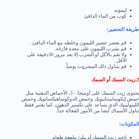
ليمونه
كوب من الماء الدافئ
طريقة التحضير:
قم بعصر عصير الليمون وخلطه مع الماء الدافئ .
قم بشرب الليمون على معدة فارغة.
ولا تقم بالأكل أو الشرب إلا بعد مرور 30دقيقة على
الأقل .
قم بتناول ذلك المشروب يومياً.
2.زيت السمك أو السمك
يحتوى زيت السمك على أوميجا – 3، الأحماض الدهنية مثل
حمض إيكوسابينتاينويك وحمض الدوكوساهيكسانويك وحمض
اللينولينيك الذي يساعد على تكسير الدهون. كما يعتبر فقط
تناول الأسماك أيضا من الأمور الفعالة جداً.
المكونات:
6جم زيت السمك أو ملئ ملعقة طعام