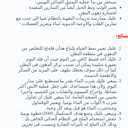
سيحفز من بدأ عملية التمثيل الغذائي اليومي.
يعتبر الوثب ونط الحبل أيضاً من التمارين المفيدة
لخسارة دهون البطن.
عليك ممارسة تدريبات التقوية بانتظام جنبا إلى جنب مع
تمارين القلب والأوعية الدموية لبناء وتعزيز العضلات.
نصائح:
عليك تغيير نمط الحياة بإتباع هذأن قلةئح للتخلص من
الدهون في منطقة البطن.
عليك أخذ قسط كافي من النوم حيث أن قلة النوم
بصورة سليمة يمكن أن تسبب تركز الدهون في البطن
كما أن ذلك سوف يجعلك تتلهف على المزيد من السكر
والأطعمة الدسمة.
ينبغي عليك شرب الماء بقدر ما تستطيع على مدار
اليوم. ولأن هذا سيساعدك على جعل عملية الأيض أكثر
نشاطا، وإخراج السموم والنفايات من الجسم، وأخيرا
يحسن من الصحة العامة. لذا ينبغي عليك أن تحاول
شرب 8 أكواب من الماء يوميا. ويعتبر الوقتناول
وجبةشرب الماء هو قبل وبعد كل وجبة.
وينبغي عليك وضع هدف لاستكمال 10000خطوة يوميا.
خفض استخدام الملح في النظام الغذائي الخاص بك
وذلك لأن الملح له تأثيراته الضارة ويتسبب في تخزين