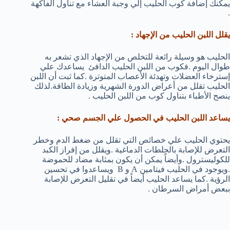
يمكنك إضافة كوب الحليب إلي وجبة العشاء مع تناول الفاكهة
.
يقلل اللبن الحليب من الإجهاد :
الحليب هو وسيلة رائعة للتخلص من الإجهاد الذي تشعر به
طوال اليوم .فكوب من اللبن الحليب الدافئ يساعدك علي
إسترخاء العضلات وتهدئة الأعصاب المتوترة .كما ثبت أن اللبن
الحليب تقلل من أعراض الدورة الشهرية وزيادة الطاقة.لذلك
ينصح الأطباء بتناول كوب من اللبن الحليب .
يساعد اللبن الحليب في الحصول علي الجسم صحي :
يحتوي الحليب علي خصائص التي تقلل من ضغط الدم وخطر
التعرض للإصابة بالجلطات الدماغية .ويقلل من إفراز الكبد
للكوليسترول .وأيضاً يمكن أن يكون بمثابة مضاد للحموضة
.ويوجود في الحليب فيتامين A و B ويساعدوا في تحسين
الرؤية .كما يساعد الحليب أيضاً في تقليل التعرض للإصابة
ببعض أمراض السرطان .