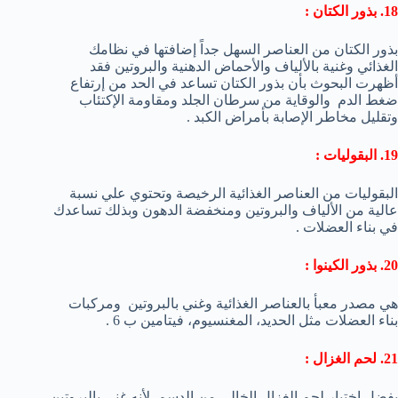
18. بذور الكتان :
بذور الكتان من العناصر السهل جداً إضافتها في نظامك
الغذائي وغنية بالألياف والأحماض الدهنية والبروتين فقد
أظهرت البحوث بأن بذور الكتان تساعد في الحد من إرتفاع
ضغط الدم والوقاية من سرطان الجلد ومقاومة الإكتئاب
وتقليل مخاطر الإصابة بأمراض الكبد .
19. البقوليات :
البقوليات من العناصر الغذائية الرخيصة وتحتوي علي نسبة
عالية من الألياف والبروتين ومنخفضة الدهون وبذلك تساعدك
في بناء العضلات .
20. بذور الكينوا :
هي مصدر معبأ بالعناصر الغذائية وغني بالبروتين ومركبات
بناء العضلات مثل الحديد، المغنسيوم، فيتامين ب 6 .
21. لحم الغزال :
يفضل إختيار لحم الغزال الخالي من الدسم لأنه غني بالبروتين