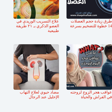
طرق زيادة حجم العضلات
علاج التسريب الوريدي في
14 خطوة للتضخيم بسرعة
العضو الذكري بـ ٢١ طريقة
طبيعية
عواقب هجر الزوج لزوجته
مضاد حيوي لعلاج التهاب
في الفراش والحياة
الإحليل عند الرجال