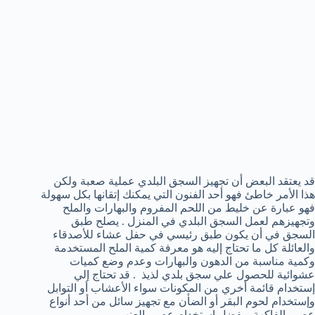
قد يعتقد البعض أن تجهيز السجق البلدي عملية صعبة ولكن
هذا الأمر خاطئ فهو أحد الفنون التي يمكنك إتقانها بكل سهولة
فهو عبارة عن خليط من اللحم المفروم والبهارات والملح
وتجهيزهم لعمل السجق البلدي في المنزل . يصلح طبق
السجق في أن يكون طبق رئيسي في حفل عشاء للأصدقاء
والعائلة كل ما تحتاج إليه هو معرفة كمية الملح المستخدمة
وكمية مناسبة من الدهون والبهارات وعدم وضع كميات
عشوائية للحصول علي سجق بلدي لذيذ . قد تحتاج إلي
إستخدام قائمة أخري من المكونات سواء الأعشاب أو التوابل
وإستخدام لحوم البقر أو الضأن مع تجهيز سائل من أحد أنواع
عصير الفاكهة ويفضل إستخدام عصير العنب.