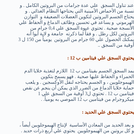
عند تناول السجق علي عدة جرامات من البروتين الكامل . و
نسبة من الأحماض الأمينية التي يحتاجها النظام الغذائي . و
يحتاج الجسم البروتين لتكوين العضلات الضعيفة و التوازن
الهرموني و يساعد في تحسين وظائف الدماغ و الحفاظ علي
الأنسجة صحية . تحتوي عبوة السجق علي 0,4 جرام من
البروتين لكل رطل . و فقاً لما ذكرته جامعة و لاية أيوا أنه
يمكنك الحصول علي 60 جرام من البروتين يومياً من 150 ل 3
أوقية من السجق ..
يحتوي السجق علي فيتامين ب 12 :
يمد السجق الجسم بفيتامين ب 12 اللازم لتغذية خلايا الدم
الحمراء و الحفاظ عليها صحية . فهو يسمح بتكوين
الهيموجلوبين ، و الجسم يحتاجه لنقل الأوكسجين . و يلعب
حماية خلايا الدماغ من الضرر الذي يمكن أن ينجم عن نقص
فيتامين ب 12 . تحتوي ل3 أوقية من السجق علي 1
ميكروجرام من فيتامين ب 12 الموصي به يومياً. .
يحتوي السجق علي الحديد :
و يعد الحديد من المعادن الأساسية لإنتاج الهيموجلوبين أيضاً ،
و كل بروتين من الهيموجلوبين يحتوي علي أربع ذرات حديد .