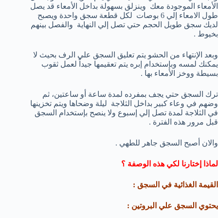
الأمعاء الموجودة معك وينزلق بسهولة بداخل الأمعاء قد يصل
طول الامعاء إلي 6 بوصات لكل قطعة سجق واحدة ويصبح
لديك سجق طويل الحجم حتي تصل إلي النهاية والفصل بينهم
بخيوط .
وبعد الإنتهاء من الحشو يتم تعليق السجق علي الرف بحيث لا
يمكنك لمسه وبإستخدام إبره يتم تعقيمها جيداً لعمل ثقوب
بسيطة ووخز الأمعاء بها .
ترك السجق حتي يجف بمفرده لمدة ساعة أو ساعتين، ثم
وضهم في وعاء كبير بداخل الثلاجة ليلة وضحاها ويتم تخزينها
في الثلاجة لمدة تصل إلي إسبوع ولا ينصح بإستخدام السجق
قبل مرور هذه الفترة .
والان أصبح السجق جاهر للطهي .
لماذا إختارنا لكي هذه الوصفة ؟
القيمة الغذائية في السجق :
يحتوي السجق علي البروتين :