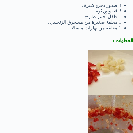
3 صدور دجاج كبيرة .
3 فصوص ثوم .
1 فلفل أحمر طازج .
1 معلقة صغيرة من مسحوق الزنجبيل .
1 معلقة من بهارات ماسالا .
الخطوات :