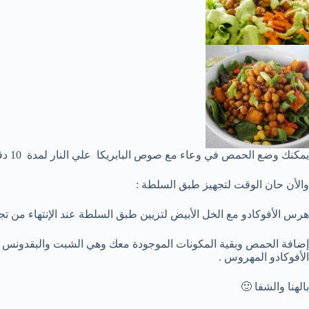
يمكنك وضع الحمص في وعاء مع صوص البابريكا علي النار لمدة 10 دقائق مع الحرص علي التقليب بإستمرار .
والأن حان الوقت لتجهيز طبق السلطة :
هرس الأفوكادو مع الخل الأبيض لتزيين طبق السلطة عند الإنتهاء من تجه
إضافة الحمص وبقية المكونات الموجودة معك وهي الشبت والبقدونس و
الأفوكادو المهروس .
بالهنا والشفا 🙂