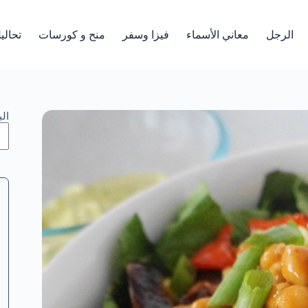
الرجل
معاني الأسماء
فيزا وسفر
منح و كورسات
تحالي
ال