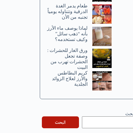
طعام يدمر الغدة
الدرقية وتتناوله يومياً
تجنبه من الأن
لماذا يوصف ماء الأرز
بأنه “ذهب سائل”
وكيف تستخدمه؟
ورق الغار للحشرات :
وصفة تجعل
الحشرات تهرب من
البيت
كريم البطاطس
والأرز لعلاج الزوائد
الجلدية
بحث
البحث