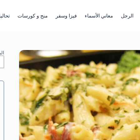
الرجل
معاني الأسماء
فيزا وسفر
منح و كورسات
تحالي
ال