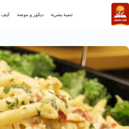
لتجاوز
لى
لمحتوى
تنمية بشرية
ديكور و موضة
كيف