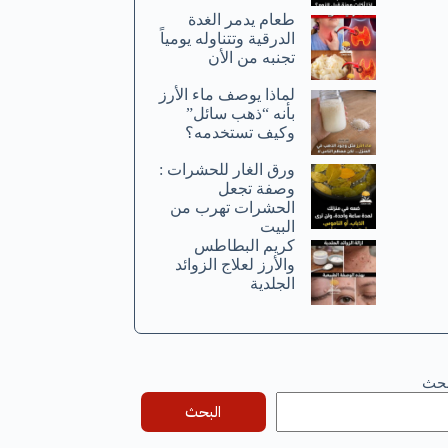
طعام يدمر الغدة
الدرقية وتتناوله يومياً
تجنبه من الأن
لماذا يوصف ماء الأرز
بأنه “ذهب سائل”
وكيف تستخدمه؟
ورق الغار للحشرات :
وصفة تجعل
الحشرات تهرب من
البيت
كريم البطاطس
والأرز لعلاج الزوائد
الجلدية
بحث
البحث