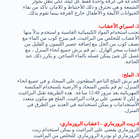
الخدعة في غرفة واحدة فقط كل ليلة، لكي تظل بجوار
الشمعة و هي تحترق و ذلك للأحتياط و للامان. تأكد من بقاء
الحيوانات الأليفة و الأطفال خارج الغرفة بينما تقوم بذلك.
2- اسبراي الأعشاب:
تجنب استخدام المواد الكيميائية القاسية و استخدم بدلاً منها
الأعشاب للتخلص من البراغيث. قم بمزج كوب من الماء مع
نصف كوب من الخل مع إضافة عصير الليمون و القليل من
اعشاب سحر الهازل . ثم قم برش جميع انحاء المنزل ، مع
غسل كل شئ يمكن غسله بالماء الساخن. و يكرر ذلك عند
الحاجة.
3- الملح:
قم برش الملح الناعم المطحون علي السجاد و في جميع انحاء
المنزل، ثم قم بكنس السجاد و الأرضية بإستخدام المكنسة
المهربائية بعد مرور 12:48 ساعة. هذه الطريقة تقتل البراغيث
و لكن لا تقضي علي يرقات البراغيث. الملح هو مكون متعدد
الأستخدامات و يمكن استخدامه في العديد من الطرق في
المنزل.
4-زيت الروزماري – اعشاب الروزماري:
الروزماري يقضي علي البراغيث و يمكن استخدام زيت
الروزماري او بودرة الروزماري. للتخلص من البراغيث