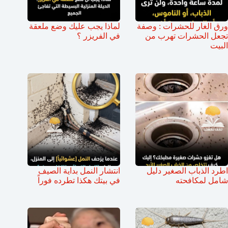
ورق الغار للحشرات : وصفة
لماذا يجب عليك وضع ملعقة
تجعل الحشرات تهرب من
في الفريزر ؟
البيت
اطرد الذباب الصغير دليل
انتشار النمل بداية الصيف
شامل لمكافحته
في بيتك هكذا تطرده فوراً