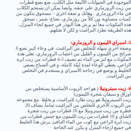
الموجودة في الحيوانات الأليفة مثل الكلب، ضع بضع قطرات
من زيت الروزماري علي عنقه. وايضا يمكن ان يستحم الكلاب
في ماء الروزماري . وهانك و صفة اخري – مسحوق يتكون من
كميات متساوية من كلاً من روزماري- نعناع- شمر ، تسحق
هذه المكونات معاً ثم يرش هذا البودر في جميع انحاء المنزل،
هذه الطريقة تطرد البراغيث و لكن لا تقتلهم.
5- اسبراي الليمون و الروزماري:
وصفة اخري سهلة للتخلص من البراغيث. في وعاء كبير نضع 6
شرائح من الليمون و القليل من اعشاب الروزماري، تغلي هذه
المكونات مع لتر من الماء ثم نضيف 3-4 قطرات من زيت ابرة
الراعي. يغطي الوعاء لمدة ليلة كاملة، و في الصباح يصفي
الخليط و يوضع في زجاجة الأسبراي و يستخدم في التخلص
من البراغيث.
6- زيت سيترونيلا
( هو احد الزيوت الأساسية يستخلص من
اوراق و سيقان شجرة الليمون)
زيت السيترونيلا هو زيت طارد للبراغيث، و يخلط مع مجموعة
من الزيوت الأخري للتخلص من البراغيت تماماً. يضاف 20
قطرة من زيت سيترونيلا مع 10 قطرات من زيت شجرة
الشاي و 10 قطرات من زيت الليمون مع خمس قطرات من
زيت ابرة الراعي مع كوب من الماء الدافئ. يرش هذا الخليط
في جميع ارجاء المنزل و يكرر عند الحاجة