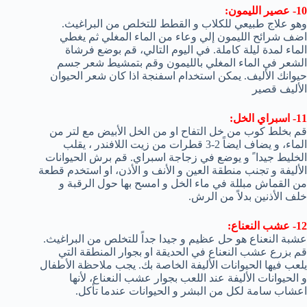
10- عصير الليمون:
وهو علاج طبيعي للكلاب و القطط للتخلص من البراغيث.
اضف شرائح الليمون إلي وعاء من الماء المغلي ثم يغطي
الماء لمدة ليلة كاملة. في اليوم التالي، قم بوضع فرشاة
الشعر في الماء المغلي بالليمون وقم بتمشيط شعر جسم
حيوانك الأليف. يمكن استخدام اسفنجة اذا كان شعر الحيوان
الأليف قصير
11- اسبراي الخل:
قم بخلط كوب من خل التفاح او من الخل الأبيض مع لتر من
الماء، و يضاف ايضاً 2-3 قطرات من زيت اللافندر ، يقلب
الخليط جيدا ً و يوضع في زجاجة اسبراي. قم برش الحيوانات
الأليفة و تجنب منطقة العين و الأنف و الأذن، او استخدم قطعة
من القماش مبللة في ماء الخل و امسح بها حول الرقبة و
خلف الأذنين بدلاً من الرش.
12- عشب النعناع:
عشبة النعناع هو حل عظيم و جيدا جداً للتخلص من البراغيث.
قم بزرع عشب النعناع في الحديقة او بجوار المنطقة التي
يلعب فيها الحيوانات الأليفة الخاصة بك. يجب ملاحظة الأطفال
و الحيوانات الأليفة عند اللعب بجوار عشب النعناع، لأنها
اعشاب سامة لكل من البشر و الحيوانات عندما تأكل.