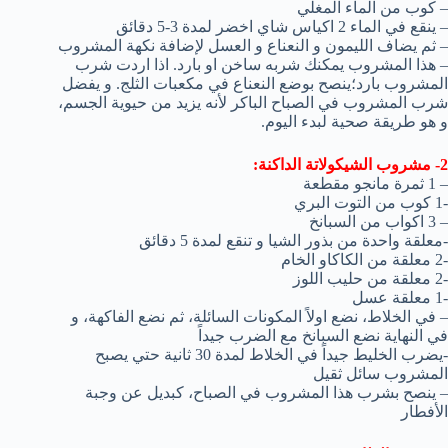
– كوب من الماء المغلي
– ينقع في الماء 2 اكياس شاي اخضر لمدة 3-5 دقائق
– ثم يضاف الليمون و النعناع و العسل لإضافة نكهة المشروب
– هذا المشروب يمكنك شربه ساخن او بارد. اذا اردت شرب
المشروب بارد؛ينصح بوضع النعناع في مكعبات الثلج. و يفضل
شرب المشروب في الصباح الباكر لأنه يزيد من حيوية الجسم،
و هو طريقة صحية لبدء اليوم.
2- مشروب الشيكولاتة الداكنة:
– 1 ثمرة مانجو مقطعة
-1 كوب من التوت البري
– 3 اكواب من السبانخ
-معلقة واحدة من بذور الشيا و تنقع لمدة 5 دقائق
-2 معلقة من الكاكاو الخام
-2 معلقة من حليب اللوز
-1 معلقة عسل
– في الخلاط، نضع اولاً المكونات السائلة، ثم نضع الفاكهة، و
في النهاية نضع السبانخ مع الضرب جيداً
-يضرب الخليط جيداً في الخلاط لمدة 30 ثانية حتي يصبح
المشروب سائل ثقيل
– ينصح بشرب هذا المشروب في الصباح، كبديل عن وجبة
الأفطار