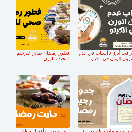
راقب أبرز ٨ أسباب في عدم
فطور رمضان صحي للرجيم
نزول الوزن في الكيتو
لتنحيف الوزن
رجيم رمضان خطة من ١٠
دايت رمضان أفضل خطة