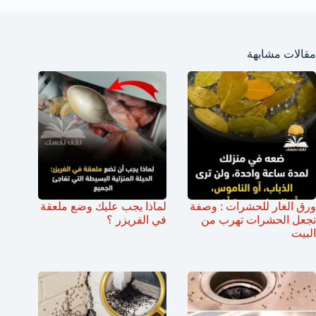
مقالات مشابهة
ورق الغار للحشرات : وصفة
لماذا يجب عليك وضع ملعقة
تجعل الحشرات تهرب من
في الفريزر ؟
البيت