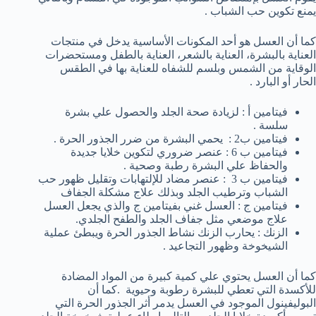
يمنع تكوين حب الشباب .
كما أن العسل هو أحد المكونات الأساسية يدخل في منتجات
العناية بالبشرة، العناية بالشعر، العناية بالطفل ومستحضرات
الوقاية من الشمس وبلسم للشفاه للعناية بها في الطقس
الحار أو البارد .
فيتامين أ : لزيادة صحة الجلد والحصول علي بشرة
سلسة .
فيتامين ب2 : يحمي البشرة من ضرر الجذور الحرة .
فيتامين ب 6 : عنصر ضروري لتكوين خلايا جديدة
والحفاظ علي البشرة رطبة وصحية .
فيتامين ب 3 : عنصر مضاد للإلتهابات وتقليل ظهور حب
الشباب وترطيب الجلد وبذلك علاج مشكلة الجفاف
فيتامين ج : العسل غني بفيتامين ج والذي يجعل العسل
علاج موضعي مثل جفاف الجلد والطفح الجلدي.
الزنك : يحارب الزنك نشاط الجذور الحرة ويبطئ عملية
الشيخوخة وظهور التجاعيد .
كما أن العسل يحتوي علي كمية كبيرة من المواد المضادة
للأكسدة التي تعطي للبشرة رطوبة وحيوية .كما أن
البوليفينول الموجود في العسل يدمر أثر الجذور الحرة التي