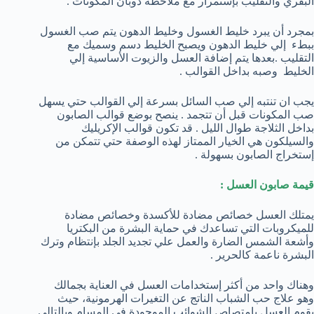
البقري والتقليب بإستمرار مع ملاحظة ذوبان المكونات .
بمجرد أن يبرد خليط الغسول وخليط الدهون يتم صب الغسول
ببطء إلي خليط الدهون ويصبح الخليط دسم وسميك مع
التقليب .بعدها يتم إضافة العسل والزيوت الأساسية إلي
الخليط وصبه بداخل القوالب .
يجب ان تنتبه إلي صب السائل بسرعة إلي القوالب حتي يسهل
صب المكونات قبل أن تتجمد . ينصح بوضع قوالب الصابون
بداخل الثلاجة طوال الليل . قد تكون قوالب الإكريليك
والسيلكون هي الخيار الممتاز لهذه الوصفة حتي تتمكن من
إستخراج الصابون بسهولة .
قيمة صابون العسل :
يمتلك العسل خصائص مضادة للأكسدة وخصائص مضادة
للميكروبات التي تساعدك في حماية البشرة من البكتريا
وأشعة الشمس الضارة والعمل علي تجديد الجلد بإنتظام وترك
البشرة ناعمة كالحرير .
وهناك واحد من أكثر إستخدامات العسل في العناية بجمالك
وهو علاج حب الشباب الناتج عن التغيرات الهرمونية، حيث
يقوم العسل بإمتصاص الشوائب الموجودة في المسام وبالتالي