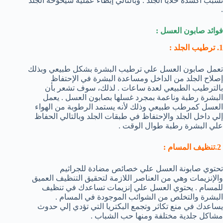
تسبب أكسدة خلايا الجلد . وبالتالي إبطاء عملية شيخوخة الجلد
.
فوائد صابون العسل :
1. ترطيب الجلد :
تعمل صابون العسل علي ترطيب البشرة بشكل طبيعي وبذلك
إصلاح الجلد من الداخل ومساعدة البشرة في الإحتفاظ
بالترطيب الطبيعي لعدة ساعات . لذلك، سوف تشعر بأن
البشرة رطبة وناعمة بمجرد غسلها بصابون العسل . يعمل
العسل كمرطب طبيعي وذلك لأنه يستمد الرطوبة من الهواء
إلي داخل الجلد والإحتفاظ في طبقات الجلد وبالتالي الحفاظ
علي البشرة رطبة طوال الوقت .
2.تنظيف المسام :
تحتوي صابونة العسل علي خصائص مضادة للجراثيم
والإنزيمات وهي من العناصر اللازمة لتحقيق التنظيف العميق
للمسام . يحتوي العسل علي إنزيمات تساعدك في تنظيف
البشرة والتخلص من الشوائب الموجودة في المسام .
يساعدك في منع تكاثر وتجمع البكتريا التي تؤدي إلي حدوث
مشاكل جلدية مختلفة ومنها حب الشباب .