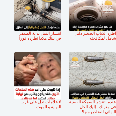
اطرد الذباب الصغير دليل
انتشار النمل بداية الصيف
شامل لمكافحته
في بيتك هكذا تطرده فوراً
عندما تنتشر السمكة الفضية
6 علامات تدل على قُرب
في منزلك.. إليك الحل
النهاية و الموت
النهائي للتخلص منها!