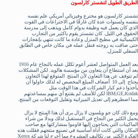
الطريق الطويل لتشستر كارلسون
تشستر كارلسون هو مخترع وفيزيائي أمريكي علم نفسه
بنفسه ولسنوات عدة كان غارقًا في الاختراعات في القوت
الذي كان يعمل فيه وظيفة بدوام كامل ويذهب إلى مدرسة
الحقوق في الليل. كان تشستر يقوم باكثير من التجارب
الكيميائية في مطبخ المنزل وعادة ما كانت تنتهي بإنفجارات
حتى ضاقت به زوجته فنقل عمله في مكان خاص في الطابق
السفلي للمنزل.
بعد العمل المتواصل لعشر أعوم تكلل عمله بالنجاح عام 1916
بعد أن استطاع أن يتعاون من مؤسسة هالويد. لكن المشكلات
لم تتوقف عن هذا التعاون لأن المنتج المتوقع لهذا التعاون
يحتاج إلى 10 أضعاف المبلغ المخصص له لذلك حاولوا أن
يأخذوا دعم كبار الشركات في هذا الوقت مثل
IBM,GE,Kodak لكن للأسف لم يقتنع أي منهم بمساعدتهم
مما اضطرهم إلى تعديل الميزانية وتقليل التوقعات من المنتج.
ومع ذلك كان جو ويلسون لا يزال يرى أن هذا المنتج لا يزال
يحمل الكثير من النجاح في المستقبل لذلك وبدلًا من شراء
الماكينات التي يحتاجون إليها قاوموا بمشاركتها مع صاحب
المكان والتي كانت أداة أساسية في تصنيع منتجهم فقللت هذه
الفكرة الكثير من تكاليف المشروع مما أخرج لنا شركة Xerox