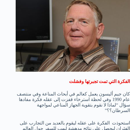
الفكرة التي تمت تجبرتها وفشلت
كان جيم أليسون يعمل كعالم في أبحاث المناعة وفي منتصف
عام 1990 وفي لحظة استرخاء قفزت إلى عقله فكرة مفادها
سؤال “لماذا لا نقوم بتقوية الجهاز المناعي لمواجهة
السرطان؟؟”
استحوذت الفكرة على عقله ليقوم بالعديد من التجارب على
الفئران ليحصل على نتائج مدهشة ليهب للسفر حول العالم