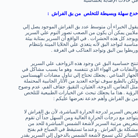
في حالات الإصابة بحساسية
خدع سهلة وبسيطة للتخلص من بق الفراش :
يقول الخبراء أن متوسط عدد بق الفراش الموجود يصل إلي
ملايين يمكن أن يكون من الصعب تصور النوم علي السرير
ويوجد كل هذه الحشرات . في الواقع أن السرير بمثابة بيئة
مناسبة لتواجد البق لأنه يتغذي علي الخلايا الميتة بإنتظام
وربطوا بين البق وتواجد العناكب في الغرفة .
تنتج حساسية البق عن وجود هذه الزواحف علي السرير
والنفايات في الهواء الذي نتنفسه وهو ما يسبب مشاكل في
الجهاز المناعي . يجعلك تحتاج إلي تناول مضادات الهيستامين
ولكن بالطبع سوف تواجه العديد من الأثار الجانبية المحتملة
مثل النعاس، الدوخة، الغثيان، التقيؤ، جفاف الفم، عدم وضوح
الرؤية . هذا ما يجعلك تبحث عن الخيارات الطبيعية للتلخص
من بق الفراش وأهم خدعة نعرضها عليكم :
تعريض السرير لدرجة الحرارة المباشرة، لأن بق الفراش لا
يتواجد مع درجات الحرارة العالية ومن السهل جداً أن تقوم
بتعريض مرتبة السرير لأشعة الشمس المباشرة للحد من
مشكلة بق الفراش . وعندما تستيقظ في الصباح قم بفتح
الستائر لكي تسمح لأشعة الشمس بالدخول إلي السرير بقدر