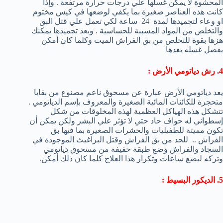
المحشوة لا يمكن غسلها علي درجات حرارة مرتفعة . وإذا
كانت هذه العناصر صغيرة بما يكفي لوضعها في كيس مختوم
او وعاء لتجميدها لمدة 24 ساعة لكي تعمل علي قتل البق
والتخلص من المواد المسببة للحساسية . وبعد تجميدها يمكنك
هزها بقوة للتخلص من بق الفراش الميت وكلما كان أمكن
يفضل غسله بعدها
4. رش دياتومي الأرض :
يعد دياتومي الأرض عبارة عن مسحوق ناعم مصنوع من بقايا
متحجرة للكائنات المائية الصغيرة والمعروف بإسم الدياتومي .
تتشكل هذه الهياكل العظمية لهذه المخلوقات من شكل
إسطواني له حواف حاد حتي لا تؤثر علي البشر ولكن يمكن أن
تكون مميتة للطفيليات والحشرات الصغيرة بما فيها بق
الفراش .. للحد من بق الفراش وقتل البراغيث الموجودة في
السجاد والفراش وضع طبقة خفيفة من مسحوق دياتومي
وتركه لبضع ساعات وتكرار هذا العلاج كلما كان ذلك أمكن.
5. الديكور البسيط :