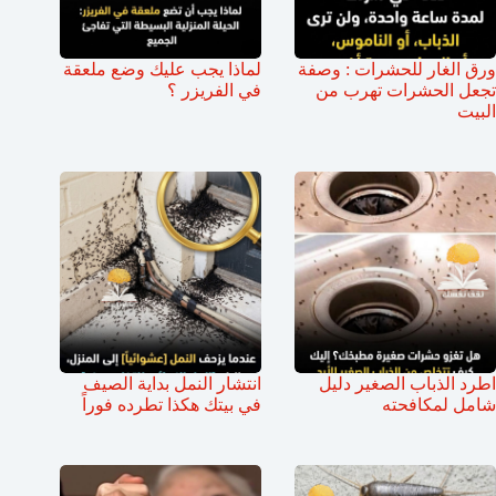
ورق الغار للحشرات : وصفة
لماذا يجب عليك وضع ملعقة
تجعل الحشرات تهرب من
في الفريزر ؟
البيت
اطرد الذباب الصغير دليل
انتشار النمل بداية الصيف
شامل لمكافحته
في بيتك هكذا تطرده فوراً