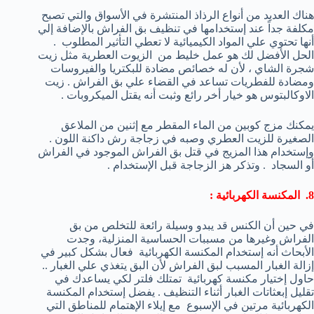
هناك العديد من أنواع الرذاذ المنتشرة في الأسواق والتي تصبح
مكلفة جداً عند إستخدامها في تنظيف بق الفراش بالإضافة إلي
أنها تحتوي علي المواد الكيميائية لا تعطي التأثير المطلوب .
الحل الأفضل لك هو عمل خليط من الزيوت العطرية مثل زيت
شجرة الشاي ، لأن له خصائص مضادة للبكتريا والفيروسات
ومضادة للفطريات تساعد في القضاء علي بق الفراش . زيت
الاوكالبتوس هو خيار أخر رائع وثبت أنه يقتل الميكروبات .
يمكنك مزج كوبين من الماء المقطر مع إثنين من الملاعق
الصغيرة للزيت العطري وصبه في زجاجة رش داكنة اللون .
وإستخدام هذا المزيج في قتل بق الفراش الموجود في الفراش
أو السجاد . وتذكر هز الزجاجة قبل الإستخدام .
8. المكنسة الكهربائية :
في حين أن الكنس قد يبدو وسيلة رائعة للتخلص من بق
الفراش وغيرها من مسببات الحساسية المنزلية، وجدت
الأبحاث أنه إستخدام المكنسة الكهربائية فعال بشكل كبير في
إزالة الغبار المسبب لبق الفراش لأن البق يتغذي علي الغبار ..
حاول إختيار مكنسة كهربائية تمتلك فلتر لكي يساعدك في
تقليل إبعثاتات الغبار أثناء التنظيف . يفضل إستخدام المكنسة
الكهربائية مرتين في الإسبوع مع إيلاء الإهتمام للمناطق التي