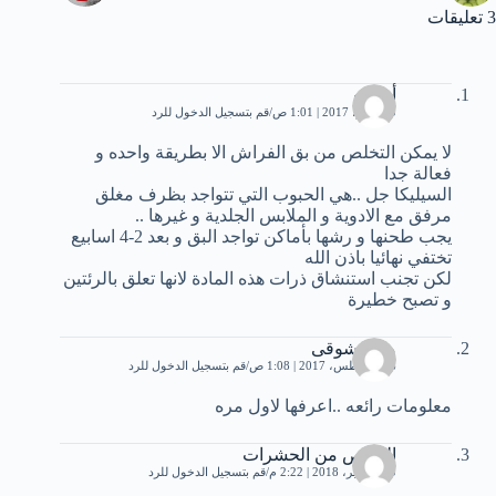
3 تعليقات
أحمده
20 يونيو، 2017 | 1:01 ص
قم بتسجيل الدخول للرد
لا يمكن التخلص من بق الفراش الا بطريقة واحده و
فعالة جدا
السيليكا جل ..هي الحبوب التي تتواجد بظرف مغلق
مرفق مع الادوية و الملابس الجلدية و غيرها ..
يجب طحنها و رشها بأماكن تواجد البق و بعد 2-4 اسابيع
تختفي نهائيا باذن الله
لكن تجنب استنشاق ذرات هذه المادة لانها تعلق بالرئتين
و تصبح خطيرة
منال شوقى
16 أغسطس، 2017 | 1:08 ص
قم بتسجيل الدخول للرد
معلومات رائعه ..اعرفها لاول مره
التخلص من الحشرات
10 سبتمبر، 2018 | 2:22 م
قم بتسجيل الدخول للرد