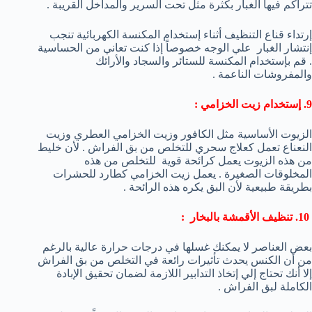
تتراكم فيها الغبار بكثرة مثل تحت السرير والمداخل القريبة .
إرتداء قناع التنظيف أثناء إستخدام المكنسة الكهربائية تنجب
إنتشار الغبار علي الوجه خصوصاً إذا كنت تعاني من الحساسية
. قم بإستخدام المكنسة للستائر والسجاد والأرائك
والمفروشات الناعمة .
9. إستخدام زيت الخزامي :
الزيوت الأساسية مثل الكافور وزيت الخزامي العطري وزيت
النعناع تعمل كعلاج سحري للتخلص من بق الفراش . لأن خليط
من هذه الزيوت يعمل كرائحة قوية للتخلص من هذه
المخلوقات الصغيرة . يعمل زيت الخزامي كطارد للحشرات
بطريقة طبيعية لأن البق يكره هذه الرائحة .
10. تنظيف الأقمشة بالبخار :
بعض العناصر لا يمكنك غسلها في درجات حرارة عالية بالرغم
من أن الكنس يحدث تأثيرات رائعة في التخلص من بق الفراش
إلا أنك تحتاج إلي إتخاذ التدابير اللازمة لضمان تحقيق الإبادة
الكاملة لبق الفراش .