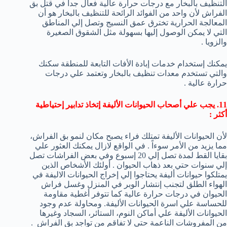
التنظيف بالبخار مع درجات حرارة عالية فعال جداً في قتل بق
الفراش لأن واحد من الفوائد الرائحة للتنظيف بالبخار هو أن
المعالجة الحرارية تخترق عمق النسيج وتصل إلي المناطق
التي لا يمكن الوصول إليها بسهولة مثل الشقوق الصغيرة
والزويا .
يمكنك إستخدام خدمات إبادة الأفات التابعة للمنطقة سكنك
والتي تستخدم معدات تنظيف بالبخار وتعتمد علي درجات
حرارة عالية .
11. يجب علي أصحاب الحيوانات الأليفة إتخاذ تدابير إحتياطية
أكثر :
لأن الحيوانات الأليفة تمتلك فراء يصبح مكان لنمو بق الفراش،
مما يزيد من الأمر سوءاً . في الواقع لازال يمكنك العثور علي
بقايا القط لمدة تصل إلي 20 إسبوع وفي بعض الفراشات تصل
إلي سنوات حتي بعد ذهاب الحيوان . أولئك الأشخاص الذين
يمتلكوا حيوانات أليفة يحتاجوا إلي إخراج الحيوانات الاليفة في
الهواء الطلق لتجنب إنتشار الوبر في المنزل وغسل فراش
الحيوان في درجات حرارة عالية كما تتوفر أغطية مقاومة
للحساسة علي اسرة الحيوانات الأليفة. ومحاولة عدم وجود
الحيوانات الأليفة علي أماكن النوم، الستائر، السجاد وغيرها
من المفروشات الناعمة حتي لا تفاقم من تواجد بق الفراش .