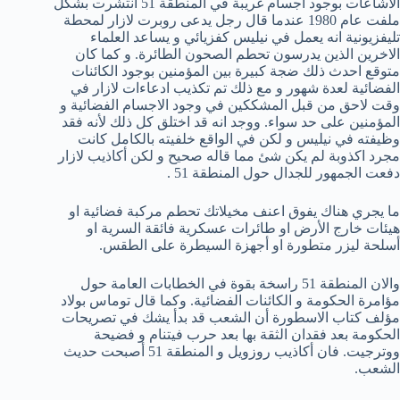
الاشاعات بوجود اجسام غريبة في المنطقة 51 انتشرت بشكل
ملفت عام 1980 عندما قال رجل يدعى روبرت لازار لمحطة
تليفزيونية انه يعمل في نيليس كفزيائي و يساعد العلماء
الاخرين الذين يدرسون تحطم الصحون الطائرة. و كما كان
متوقع احدث ذلك ضجة كبيرة بين المؤمنين بوجود الكائنات
الفضائية لعدة شهور و مع ذلك تم تكذيب ادعاءات لازار في
وقت لاحق من قبل المشككين في وجود الاجسام الفضائية و
المؤمنين على حد سواء. ووجد انه قد اختلق كل ذلك لأنه فقد
وظيفته في نيليس و لكن في الواقع خلفيته بالكامل كانت
مجرد اكذوبة لم يكن شئ مما قاله صحيح و لكن أكاذيب لازار
دفعت الجمهور للجدال حول المنطقة 51 .
ما يجري هناك يفوق اعنف مخيلاتك تحطم مركبة فضائية او
هيئات خارج الأرض او طائرات عسكرية فائقة السرية او
أسلحة ليزر متطورة او أجهزة السيطرة على الطقس.
والان المنطقة 51 راسخة بقوة في الخطابات العامة حول
مؤامرة الحكومة و الكائنات الفضائية. وكما قال توماس بولاد
مؤلف كتاب الاسطورة أن الشعب قد بدأ يشك في تصريحات
الحكومة بعد فقدان الثقة بها بعد حرب فيتنام و فضيحة
ووترجيت. فان أكاذيب روزويل و المنطقة 51 أصبحت حديث
الشعب.