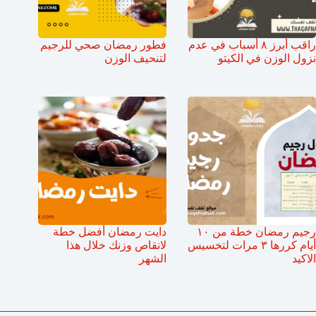
راقب أبرز ٨ أسباب في عدم
فطور رمضان صحي للرجيم
نزول الوزن في الكيتو
لتنحيف الوزن
رجيم رمضان خطة من ١٠
دايت رمضان أفضل خطة
أيام كررها ٣ مرات لتخسيس
لانقاص وزنك خلال هذا
الاكيد
الشهر