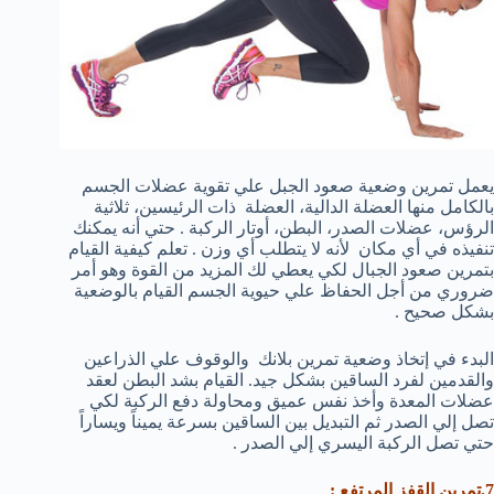
يعمل تمرين وضعية صعود الجبل علي تقوية عضلات الجسم
بالكامل منها العضلة الدالية، العضلة ذات الرئيسين، ثلاثية
الرؤس، عضلات الصدر، البطن، أوتار الركبة . حتي أنه يمكنك
تنفيذه في أي مكان لأنه لا يتطلب أي وزن . تعلم كيفية القيام
بتمرين صعود الجبال لكي يعطي لك المزيد من القوة وهو أمر
ضروري من أجل الحفاظ علي حيوية الجسم القيام بالوضعية
بشكل صحيح .
البدء في إتخاذ وضعية تمرين بلانك والوقوف علي الذراعين
والقدمين لفرد الساقين بشكل جيد. القيام بشد البطن لعقد
عضلات المعدة وأخذ نفس عميق ومحاولة دفع الركبة لكي
تصل إلي الصدر ثم التبديل بين الساقين بسرعة يميناً ويساراً
حتي تصل الركبة اليسري إلي الصدر .
7.تمرين القفز المرتفع :