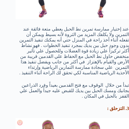
عند إختيار ممارسة تمرين نط الحبل يعطي متعة فائقة عند
التمرين ولا يكلفك المزيد من الثروة لأنه بسيط ويمكن أن
تفعله أثناء أخذ راحة في المنزل حتي أنه يمكنك تنفيذ التمرين
بدون وجود حبل بين يديك بمجرد تنفيذ الخطوات . فهو نشاط
أكثر تركيزاً علي زيادة قوة العضلات وللحصول علي تأثير
منخفض حاول نط الحبل مع الحفاظ علي القدمين قريبة من
الأرض والقيام بالإهتزاز في أكثر من جانب ويفضل تنفيذ هذا
التمرين علي سجادة ممارسة التمارين الرياضية وإرتداء
الأحذية الرياضية المناسبة لكي تحقق لك الراحة أثناء التنفيذ .
تبدأ من خلال الوقوف مع فتح القدمين بعيداً وفرد الذراعين
بجانبك ومسك الحبل بين يديك للقبض عليه جيداً والعمل علي
القفز بالحبل في المكان .
3. التزحلق :