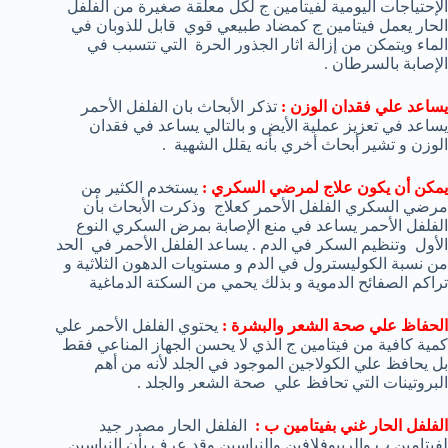
الإحتياجات اليومية لفيتامين ج لكل معلقة صغيرة من الفلفل
الحار يعمل فيتامين ج كمضاد طبيعي قوي قابل للذوبان في
الماء ويتمكن من إزالة اثار الجذور الحرة التي تتسبب في
الإصابة بالسرطان .
يساعد علي فقدان الوزن
:
تذكر الأبحاث بان الفلفل الأحمر
يساعد في تعزيز عملية الأيض و بالتالي يساعد في فقدان
الوزن و تشير أبحاث أخري بأنه يقلل الشهية .
يمكن أن يكون علاج لمرضي السكري
:
يستخدم الكثير من
مرضي السكري الفلفل الأحمر كعلاج وذكرت الأبحاث بأن
الفلفل الأحمر يساعد في منع الإصابة بمرض السكري النوع
الأول وتنظيم السكر في الدم . يساعد الفلفل الأحمر في الحد
من نسبة الكوليسترول في الدم و مستويات الدهون الثلاثية و
تراكم الصفائح الدموية و بذلك يحمي من السكتة الدماغية
الحفاظ علي صحة الشعر والبشرة :
يحتوي الفلفل الأحمر علي
كمية كافية من فيتامين ج الذي لا يحسن الجهاز المناعي فقط
بل يحافظ علي الكولاجين الموجود في الجلد لأنه من أهم
البروتينات التي تحافظ علي صحة الشعر والجلد .
الفلفل الحار غني بفيتامين ب :
الفلفل الحار مصدر جيد
لفيتامين ب والريبوفلافين والنياسين وقد عرف بأن النياسين