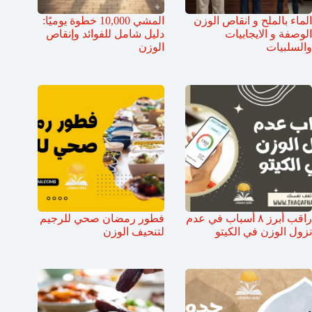
الماء بالملح و انقاص الوزن
المشي 10,000 خطوة يوميًا:
الوصفة و الايجابيات
دليل شامل للفوائد وإنقاص
والسلبيات
الوزن
راقب أبرز ٨ أسباب في عدم
فطور رمضان صحي للرجيم
نزول الوزن في الكيتو
لتنحيف الوزن