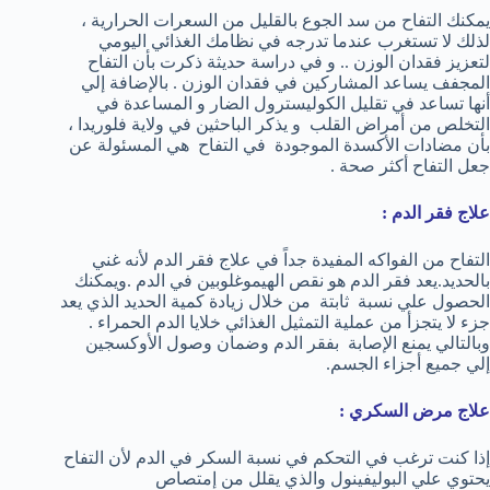
يمكنك التفاح من سد الجوع بالقليل من السعرات الحرارية ،
لذلك لا تستغرب عندما تدرجه في نظامك الغذائي اليومي
لتعزيز فقدان الوزن .. و في دراسة حديثة ذكرت بأن التفاح
المجفف يساعد المشاركين في فقدان الوزن . بالإضافة إلي
أنها تساعد في تقليل الكوليسترول الضار و المساعدة في
التخلص من أمراض القلب و يذكر الباحثين في ولاية فلوريدا ،
بأن مضادات الأكسدة الموجودة في التفاح هي المسئولة عن
جعل التفاح أكثر صحة .
علاج فقر الدم :
التفاح من الفواكه المفيدة جداً في علاج فقر الدم لأنه غني
بالحديد.يعد فقر الدم هو نقص الهيموغلوبين في الدم .ويمكنك
الحصول علي نسبة ثابتة من خلال زيادة كمية الحديد الذي يعد
جزء لا يتجزأ من عملية التمثيل الغذائي خلايا الدم الحمراء .
وبالتالي يمنع الإصابة بفقر الدم وضمان وصول الأوكسجين
إلي جميع أجزاء الجسم.
علاج مرض السكري :
إذا كنت ترغب في التحكم في نسبة السكر في الدم لأن التفاح
يحتوي علي البوليفينول والذي يقلل من إمتصاص