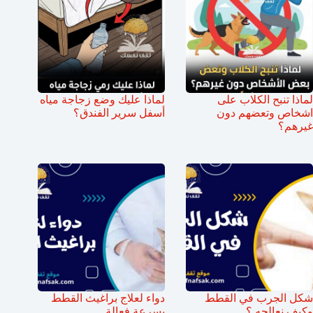
لماذا تنبح الكلاب على
لماذا عليك وضع زجاجة مياه
اشخاص وتعضهم دون
أسفل سرير الفندق؟
غيرهم؟
شكل الجرب في القطط
دواء لعلاج براغيث القطط
وكيف نعالجه ؟
بسرعة فعالة