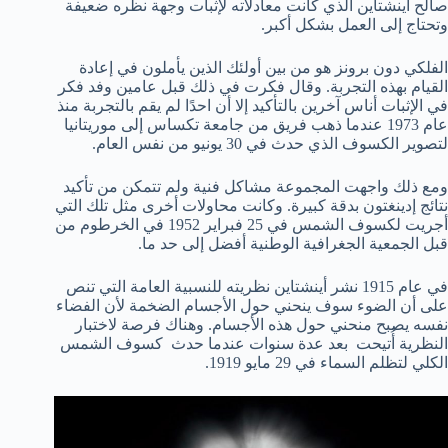
صالح اينشتاين الذي كانت معادلاته لإثبات وجهة نظره ضعيفة
وتحتاج إلى العمل بشكل أكبر.
الفلكي دون برونز هو من بين أولئك الذين يأملون في إعادة
القيام بهذه التجربة. وقال فكرت في ذلك قبل عامين وفد فكر
في الإثبات أناس آخرين بالتأكيد إلا أن احدًا لم يقم بالتجربة منذ
عام 1973 عندما ذهب فريق من جامعة تكساس إلى موريتانيا
لتصوير الكسوف الذي حدث في 30 يونيو من نفس العام.
ومع ذلك واجهت المجموعة مشاكل فنية ولم تتمكن من تأكيد
نتائج إدينغتون بدقة كبيرة. وكانت محاولات أخرى مثل تلك التي
أجريت لكسوف الشمس في 25 فبراير 1952 في الخرطوم من
قبل الجمعية الجغرافية الوطنية أفضل إلى حد ما.
في عام 1915 نشر أينشتاين نظريته للنسبية العامة التي تنص
على أن الضوء سوف ينحني حول الأجسام الضخمة لأن الفضاء
نفسه يصبح منحني حول هذه الأجسام. وهناك فرصة لاختبار
النظرية أُتيحت بعد عدة سنوات عندما حدث كسوف الشمس
الكلي لتظلم السماء في 29 مايو 1919.