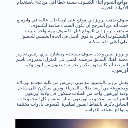
مواقع النجوم أثناء الكسوف بنسبة خطأ أقل من 2% باستخدام
الأدوات الحديثة.
سوف يذهب برونز إلى موقع على ارتفاعات عالية في وايومنغ
حيث أنه من المرجح أن تكون السماء صافية للكسوف.
سيذهب برونز الى الموقع قبل الكسوف بيوم واحد لتثبيت
التليسكوب الخاص به فوق الجبل في اتجاه الشمس للحصول
على أعلى دقة ممكنة.
و برونز ليس وحده. سوف يستخدم ريتشارد بيري رئيس تحرير
مجلة الفلك السابق مرصده المبني في المنزل المعروف باسم
المرصد ألباكا ميدوز لتكرار تجربة إدينغتون من ليونز ولاية
أوريغون.
يعمل برونز بالتنسيق مع توبي ديتريش من كلية مجتمع بورتلاند
ومجموعة من أربعة طلاب الفيزياء. وتوبي سيكون على ساحل
ولاية أوريغون واحد من الطلاب سيكون في ولاية أوريغون
الشرقية من مجموعة أوريغون ستار. ستقوم كل المجموعات
السابق ذكرها بالتقاط الصور لظاهرة الكسوف بأدوات مختلفة
ومواقع مختلفة للدراسة.