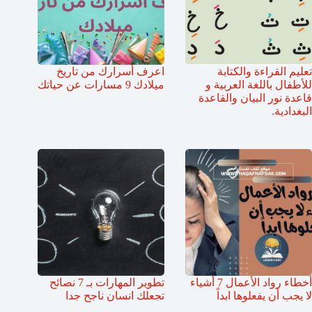
تعليم القراءة والكتابة
اعرف أسرارك من تاريخ
للأطفال باللغة العربية و
ميلادك 9 مسارات عن حياتك
قاعدة نور البيان والقاعدة
البغدادية.
أخطاء رواد الأعمال 7 أشياء
تطوير المهارات بـ 7 نصائح
لا يجب أن يفعلوها ابداً
تجعلك انسان ناجح جدا