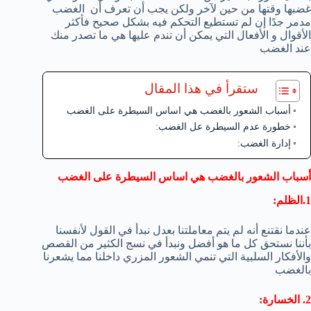
غضبها وقتها من حين لآخر ولكن يجب أن تعرف أن الغضب
مدمر جدًا إن لم تستطيع التحكم فيه بشكل صحيح فأكثر
الأقوال و الأفعال التي يمكن أن تندم عليها هي ما تصدر منك
عند الغضب
ستقرأ في هذا المقال
أسباب الشعور بالغضب هي اساس السيطرة على الغضب
خطورة عدم السيطرة عل الغضب:
إدارة الغضب:
أسباب الشعور بالغضب هي اساس السيطرة على الغضب
1.الظلم:
عندما نقتنع أنه لم يتم معاملتنا بعدل نبدأ في القول لأنفسنا
بأننا نستحق كل ما هو أفضل ونبدأ في نسج الكثير من القصص
والأفكار السلبية التي تنمي الشعور المزري داخلنا مما يشعرنا
بالغضب
2. الخسارة: