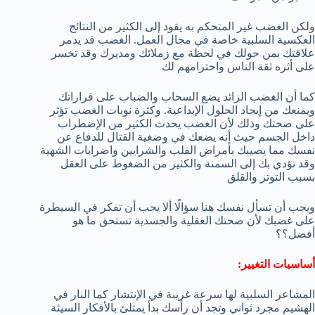
ولكن الغضب غير المتحكم به يقود إلى الكثير من النتائج
العكسية السلبية خاصة في مجال العمل. الغضب قد يدمر
علاقتك بمن حولك في لحظة مع زملائك ومديرك وقد تخسر
على أثره ثقة الناس واحترامهم لك
كما أن الغضب الزائد يضع السحاب والضباب على قراراتك
ويمنعك من إيجاد الحلول الإبداعية. وكثرة نوبات الغضب تؤثر
على صحتك وذلك لأن الغضب يحدث الكثير من الإضطراب
داخل الجسم حيث أنه يضعك في وضغية القتال للدفاع عن
نفسك مما يصيبك بأمراض القلب والشرايين واضرابات الشهية
وقد تؤدي بك إلى السمنة والكثير من الضغوط على العقل
بسبب التوتر والقلق
ويجب أن تسأل نفسك هنا سؤالًا ألا يجب أن تفكر في السيطرة
على غضبك لأن صحتك العقلية والجسدية تستحق ما هو
أفضل؟؟
أساسيات التغيير:
المشاعر السلبية لها سرعة غريبة في الإنتشار كما النار في
الهشيم مجرد ثواني وتجد أن رأسك بدأ يمتلئ بالأفكار السيئة