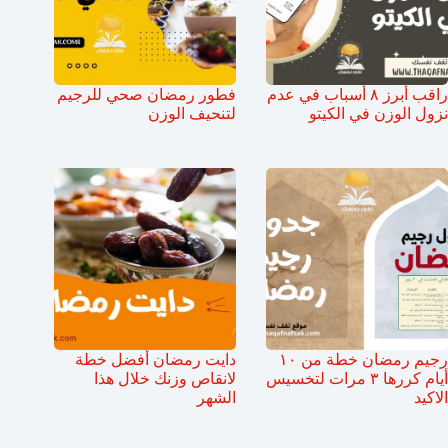
راقب أبرز ٨ أسباب في عدم
فطور رمضان صحي للرجيم
نزول الوزن في الكيتو
لتنحيف الوزن
رجيم رمضان خطة من ١٠
دايت رمضان أفضل خطة
أيام كررها ٣ مرات لتخسيس
لانقاص وزنك خلال هذا
الاكيد
الشهر