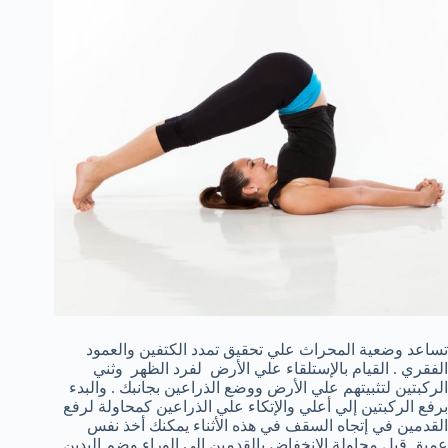
تساعد وضعية المحراث علي تحقيق تمدد الكتفين والعمود
الفقري . القيام بالإستلقاء علي الأرض لفرد الظهر وثني
الركبتين لتثبيتهم علي الأرض ووضع الذراعين بجانبك . والبدء
برفع الركبتين إلي أعلي والإتكاء علي الذراعين كمحاولة لرفع
القدمين في إتجاه السقف في هذه الأثناء يمكنك أخذ نفس
عميق قبل محاولة الإنخفاض بالقدمين إلي الوراء وضم اليدين