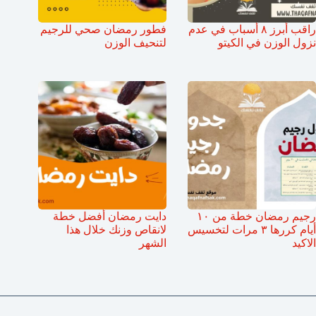
راقب أبرز ٨ أسباب في عدم
فطور رمضان صحي للرجيم
نزول الوزن في الكيتو
لتنحيف الوزن
رجيم رمضان خطة من ١٠
دايت رمضان أفضل خطة
أيام كررها ٣ مرات لتخسيس
لانقاص وزنك خلال هذا
الاكيد
الشهر