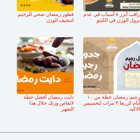
راقب أبرز ٨ أسباب في عدم
فطور رمضان صحي للرجيم
نزول الوزن في الكيتو
لتنحيف الوزن
رجيم رمضان خطة من ١٠
دايت رمضان أفضل خطة
أيام كررها ٣ مرات لتخسيس
لانقاص وزنك خلال هذا
الاكيد
الشهر