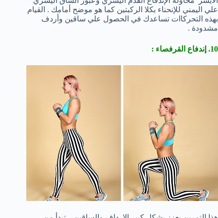
الأيسر محاولة الإندفاع القدم اليسري وعبور الساق اليسري
علي اليمني للإنحناء بكلا الركبتين كما هو موضح أمامك . القيام
بهذه التحركاات تساعدك في الحصول علي ساقين وأردف
مشدودة .
10. إندفاع القرفصاء :
هذا التمرين يعزز بشكل كبير الارداف والساقين . تبدأ من