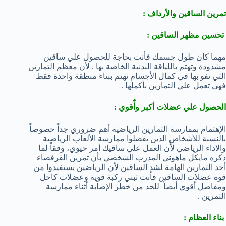
تمرين الساقين والأرداف :
تحسين مظهر الساقين
:
مهما كان طول جسمك فأنت بحاجة للحصول علي ساقين
مشدودة وتهتم باللياقة البدنية الخاصة بها . لأن معظم التمارين
التي تفو بها في كمال الأجسام تهتم ببناء منطقة واحدة فقط
فهي تعمل علي التمارين بأكملها .
الحصول علي عضلات أكبر وأٌقوي
:
الإهتمام بممارسة التمارين الرياضية أهم ضروري جداً خصوصاً
بالنسبة للأشخاص الذين يفضلوا ممارسة الألعاب الرياضية
والاداء الرياضي لأن العمل علي ساقيك أمر حيوي، وفقاً لما
ذكره مايكل ماهوني المدرب الشخصي بأن تمرين القرفصاء
أحد التمارين الهامة لشد الساقين لأن الرياضين يستفيدوا من
قوة عضلات الساقين فأنت تبني ركبة قوية وعضلات كاحل
ومفاصل أقوي أيضاً للحد من خطر الإصابة أثناء ممارسة
التمرين .
بناء العظام
: