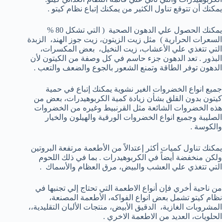
يمكنك أن تتوقع تناول الكثير من يمكنك إتباع نظام كيتو .
يمكنك الحصول علي الدهون الصحية ( التي تشكل 80 %
السعرات الحرارية ) مثل زيت الزيتون، زيت جوز الهند، الزبدة
التي تتغذي علي الأعشاب، زيت النخيل، بعض المكسرات،
البذور . تعد الدهون جزء حاسم في كل وصفة من الكيتون لأن
الدهون توفر الطاقة وتمنع الشعور بالجوع والضعف والتعب .
جميع انواع الخضروات الغير نشوية يمكنك إتباع في حمية
كيتون بدون القلق بشأن زيادة كمية الكربوهيدرات، بعض من
هذه الخضروات الشائعة مثل القرنبيط وغيره من الخضروات
الصليبة وجميع انواع الخضروات الورقية والهيلون والخيار
والكوسة .
يمكنك تناول كميات أكثر إعتدالاً من الأطعمة مرتفعة البروتين
ولكن منخفضة أيضاً في الكربوهيدرات . بما في ذلك اللحوم
التي تتغذي علي العشب والبيض، مرق العظام والأسماك .
من ناحية أخري فإن أنواع الاطعمة التي تحتاج إلي تجنبها في
نظام كيتو تشمل بعض انواع الفواكه، الأطعمة المصنعة،
المشروبات الغازية، الدقيق الأبيض، منتجات الألبان التقليدية،،
الحلويات، العديد من الاطعمة الاخري .