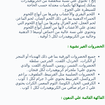
إلخ ) تحتوي علي نسبة منخفضة من الكربوهيدرات
يمكنك إستهلاكها بكميات معتدلة حسب الحاجة
للسيطرة علي الجوع .
اللحم البقري والأعشاب وغيرها من أنواع اللحوم
الحمراء الدهنية بما في ذلك اللحم الضأن، لحم الماعز،
لحم العجل، لحم الغزال وغيرها من أنواع اللحوم التي
تتغذي علي الأعشاب لأنها من أفضل أنواع اللحوم
وتحتوي علي نسة عالية من أحماض أوميغا 3 الدهنية
وخالية من الكربوهيدرات لكل 5 أوقية .
الخضروات الغير نشوية :
جميع الخضروات الورقية بما في ذلك الهندباء أو البنجر
أو الكرات، الخردل، اللفت، الجرجير، سلطة
الخضروات، الشمر، رومين، السبانخ، اللفت والذي
يحتوي علي5 ملجرام كربوهيدرات لكل فنجان .
الخضروات الصليبية مثل القرنبيط، الملفوف، براعم
البروكسل، القرنبيط يحتوي علي 3 جرام لكل 1 كوب .
الكرفس، الخيار، الكوسا، الثوم المعمر، الكراث يحتوي
علي 2 جرام صافي من الكربوهيدرات لكل 1 كوب .
الفاكهة القائمة علي الدهون :