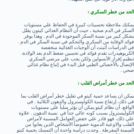
الحد من خطر السكري :
يمكنك ملاحظة تحسينات كبيرة في الحفاظ علي مستويات
السكر في الدم صحية ، حيث أن النظام الغذائي كيتون يقلل
بشكل كبير من نسبة السكر الموجودة في الدم . وهذا يوفر
فوائد الوقاية من السكري والتحكم في نسبة السكر في الدم .
في الدراسات أثبتت أن الوجبات الغذائية منخفضة
الكربوهيدرات تقدم فوائد في تحسين ضغط الدم بعد الولادة،
تنظيم إفراز الأنسولين ولكن يجب علي مرضي السكري
الإتصال بالأخصائي الطبي قبل البدء في إتباع نظام غذائي
صحي .
الحد من خطر أمراض القلب :
يمكن ان يساعد حمية كيتو في تقليل خطر أمراض القلب بما
في ذلك، إرتفاع نسبة الكوليسترول والدهون الثلاثية . في
الواقع، أن نظام كيتو يمكن أن يؤثر سلباً علي مستويات
الكوليسترول بسبب كونه عالي جداً في نسبة الدهون . علاوة
علي ذلك، فهو قادر علي خفض العوامل المسببة لأمراض
القلب والاوعية الدموية خصوصاً الأشخاص الذين يعانوا من
السمنة المفرطة . وجدت دراسة واحدة أن التمسك بحمية كيتو