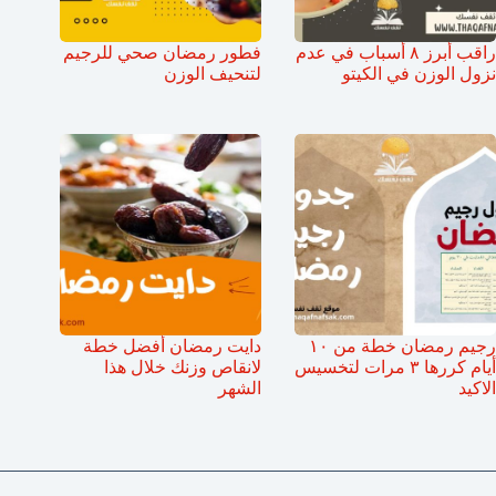
راقب أبرز ٨ أسباب في عدم
فطور رمضان صحي للرجيم
نزول الوزن في الكيتو
لتنحيف الوزن
رجيم رمضان خطة من ١٠
دايت رمضان أفضل خطة
أيام كررها ٣ مرات لتخسيس
لانقاص وزنك خلال هذا
الاكيد
الشهر