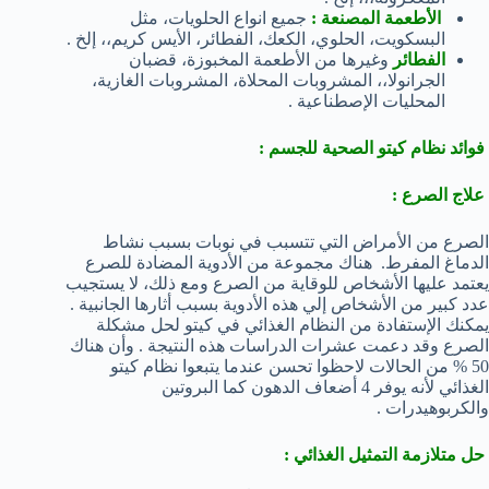
الأطعمة المصنعة :
جميع انواع الحلويات، مثل
البسكويت، الحلوي، الكعك، الفطائر، الأيس كريم،، إلخ .
الفطائر
وغيرها من الأطعمة المخبوزة، قضبان
الجرانولا،، المشروبات المحلاة، المشروبات الغازية،
المحليات الإصطناعية .
فوائد نظام كيتو الصحية للجسم :
علاج الصرع :
الصرع من الأمراض التي تتسبب في نوبات بسبب نشاط
الدماغ المفرط. هناك مجموعة من الأدوية المضادة للصرع
يعتمد عليها الأشخاص للوقاية من الصرع ومع ذلك، لا يستجيب
عدد كبير من الأشخاص إلي هذه الأدوية بسبب أثارها الجانبية .
يمكنك الإستفادة من النظام الغذائي في كيتو لحل مشكلة
الصرع وقد دعمت عشرات الدراسات هذه النتيجة . وأن هناك
50 % من الحالات لاحظوا تحسن عندما يتبعوا نظام كيتو
الغذائي لأنه يوفر 4 أضعاف الدهون كما البروتين
والكربوهيدرات .
حل متلازمة التمثيل الغذائي :