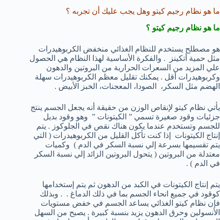
ما هو نظام رجيم كيتو وهل يجب عليك أن تجربه ؟
ما هو نظام رجيم كيتو ؟
هو مصطلح يستخدم للنظام الغذائي منخفض الكربوهيدرات
مثل حمية أتكينز . والفكرة الأساسية لهذا النظام هي الحصول
علي المزيد من السعرات الحرارية من البروتين والدهون
وكربوهيدرات أقل . يمكنك تقليل معظم الكربوهيدرات سهلة
الهضم مثل السكر، الصودا، المعجنات، الخبز الأبيض .
يأتي نظام كيتو لإنقاص الوزن من حقيقة أنه يجعل الجسم ينتج
جزئيات وقود صغيرة تسمي ” الكيتونات ” وهو وقود بديل
للجسم وتستخدم عندما يكون هناك نقص في الجلوكوز . يتم
إنتاج الكيتونات إذا كنت تأكل القليل من الكربوهيدرات ( التي
يتم تقسيمها بسرعة إلي نسبة السكر في الدم ) وكميات
معتدلة من البروتين ( يتحول البروتين الزائد إلي نسبة السكر
في الدم ) .
يتم إنتاج الكيتونات في الكبد من الدهون ثم يتم إستخدامها
كوقود في جميع انحاء الجسم بما في ذلك الدماغ . . وبذلك
فإن نظام كيتو الغذائي يساعد الجسم في خفض مستويات
الأنسولين وحرق الدهون يزيد بنسبة كبيرة . يصبح من السهل