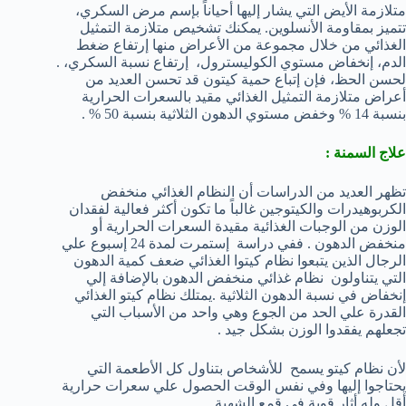
متلازمة الأيض التي يشار إليها أحياناً بإسم مرض السكري،
تتميز بمقاومة الأنسلوين. يمكنك تشخيص متلازمة التمثيل
الغذائي من خلال مجموعة من الأعراض منها إرتفاع ضغط
الدم، إنخفاض مستوي الكوليسترول، إرتفاع نسبة السكري، .
لحسن الحظ، فإن إتباع حمية كيتون قد تحسن العديد من
أعراض متلازمة التمثيل الغذائي مقيد بالسعرات الحرارية
بنسبة 14 % وخفض مستوي الدهون الثلاثية بنسبة 50 % .
علاج السمنة :
تظهر العديد من الدراسات أن النظام الغذائي منخفض
الكربوهيدرات والكيتوجين غالباً ما تكون أكثر فعالية لفقدان
الوزن من الوجبات الغذائية مقيدة السعرات الحرارية أو
منخفض الدهون . ففي دراسة إستمرت لمدة 24 إسبوع علي
الرجال الذين يتبعوا نظام كيتوا الغذائي ضعف كمية الدهون
التي يتناولون نظام غذائي منخفض الدهون بالإضافة إلي
إنخفاض في نسبة الدهون الثلاثية .يمتلك نظام كيتو الغذائي
القدرة علي الحد من الجوع وهي واحد من الأسباب التي
تجعلهم يفقدوا الوزن بشكل جيد .
لأن نظام كيتو يسمح للأشخاص بتناول كل الأطعمة التي
يحتاجوا إليها وفي نفس الوقت الحصول علي سعرات حرارية
أقل وله أثار قوية في قمع الشهية .