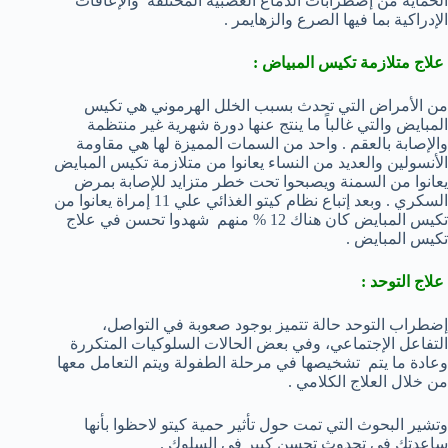
الحماية من إضطرابات الدماغ العصبية المختلفة والإعاقات
الإدراكية بما فيها الصرع والزهايمر .
علاج متلازمة تكيس المبياض :
من الأمراض التي تحدث بسبب الخلل الهرموني هي تكيس
المبايض والتي غالباً ما ينتج عنها دورة شهرية غير منتظمة
والإصابة بالعقم . واحد من السمات المميزة لها هي مقاومة
الأنسولين والعديد من النساء يعانوا من متلازمة تكيس المبايض
يعانوا من السمنة ويصبحوا تحت خطر متزايد للإصابة بمرض
السكري . وبعد إتباع نظام كيتو الغذائي علي 11 إمراة يعانوا من
تكيس المبايض كان هناك 12 % منهم شهدوا تحسن في علاج
تكيس المبايض .
علاج التوحد :
إضطراب التوحد حالة تتميز بوجود صعوبة في التواصل،
التفاعل الإجتماعي، وفي بعض الحالات السلوكيات المتكررة
وعادة ما يتم تشخيصها في مرحلة الطفولة ويتم التعامل معها
من خلال العلاج الكلامي .
وتشير البحوث التي تمت حول تأثير حمية كيتو لاحظوا بأنها
ساعدتك في تحدوث تحسن كبير في السلوك .