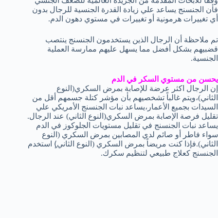
وفقاً للأبحاث المقدمة من الجريدة العالمية للضعف الجنسي
فأن الجنسنج يساعد علي زيادة القدرة الجنسية للرجال بدون
أي تغييرات هرمونية أو تغييرات في مستوي دهون الدم.
تم ملاحظة أن الرجال الذين يستخدمون الجنسنج ينتصب
قضبيهم بشكل أفضل مما يسهل عليهم ممارسة العملية
الجنسية.
يحسن من مستوي السكر في الدم
إن الرجال اكثر عرضة للإصابة بمرض السكري(النوع
الثاني)،ويتم غالباً تشخصيهم بأن مؤشر كتلة جسمهم أقل من
السيدات بجميع الأعمار،يساعد نبات الجنسنج الأمريكي علي
تقليل فرصة الإصابة بمرض السكري(النوع الثاني) عند الرجال.
يساعد نبات الجنسنج في تقليل مستويات الجلوكوز في الدم
سواء فاطر أو صائم لدي المصابين بمرض السكري (النوع
الثاني).فإذا كنت مريضاً بمرض السكري (النوع الثاني)ٍ استخدم
الجنسنج كعلاج طبيعي لتنظيم سكرك.