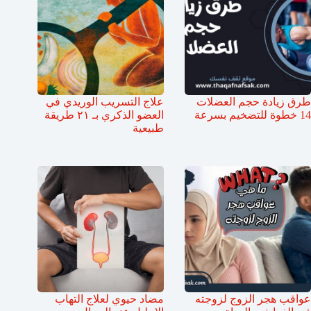
طرق زيادة حجم العضلات
علاج التسريب الوريدي في
14 خطوة للتضخيم بسرعة
العضو الذكري بـ ٢١ طريقة
طبيعية
عواقب هجر الزوج لزوجته
مضاد حيوي لعلاج التهاب