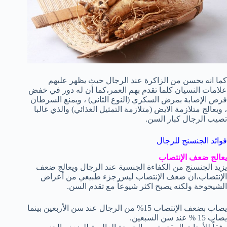
كما انه يحسن من الزاكرة عند الرجال حيث يظهر عليهم
علامات النسيان كلما تقدم بهم العمر،كما أن له دور في خفض
فرص الإصابة بمرض السكري (النوع الثاني) ، ويمنع السرطان
، ويعالج متلازمة الايض (متلازمة التمثيل الغذائي) والذي غالبا
تصيب الرجال كبار السن.
فوائد الجنسنج للرجال
يعالج ضعف الإنتصاب
يزيد الجنسنج من الكفاءة الجنسية عند الرجال ويعالج ضعف
الإنتصاب،ان ضعف الإنتصاب ليس جزء طبيعي من أعراض
الشيخوخة ولكنه يصبح اكثر شيوعاً مع تقدم السن.
يصاب بضعف الإنتصاب 15% من الرجال عند سن الأربعين بينما
يصاب 15 % عند سن السبعين.