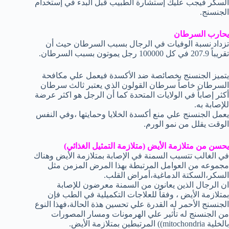
السكر فيجب عليك إستشارة الطبيب قبل البدء في إستخدام
الجنسنج.
يحارب السرطان
تزداد نسبة الوفيات في الرجال بسبب السرطان حيث أن
تقريباً 207.9 في كل 100000 رجل يموتون بسبب السرطان.
يتميز الجنسنج بخصائصة ضد الأكسدة فيعمل علي مكافحة
السرطان خاصاً سرطان القولون الذي يعتبر ثالث سرطان
أكثر إصاباً في الولايات المتحدة كما أن الرجل هو اكثر عرضة
للإصابة به.
يعمل الجنسنج علي منع أكسدة الخلايا وحمايتها ،وفي النفس
الوقت يقلل من نمو الورم.
يحسن من متلازمة الأيض (متلازمة التمثيل الغذائي)
في الغالب تتسبب السمنة في الإصابة بمتلازمة الأيض وهناك
مجموعه من العوامل المرتبطة بهذا المرض المزمن مثل
السكر،السكتة الدماغية،أمراض القلب.
ان الرجال الذين يعانون من السمنة معرضون للإصابة
بمتلازمة الأيض ، وفقاً للعلاجات التكميلية في الطب فإن
الجنسنج الأحمر له القدرة علي تحسين هذة الحالة،فهذا النوع
من الجنسنج له تأثير علي الهرمونات ومسار المصورات
بالخلية mitochondria)) المرتبطين بمتلازمة الأيض.