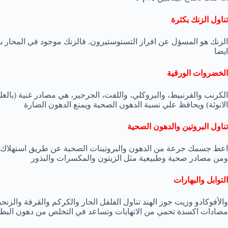
تناول الزنك بكثرة
الزنك هو المسؤل عن افراز التستوستيرون. فالزنك موجود في المحار بن
ايضا
الخضروات الورقية
الكرنب والقرنبيط، والبروكلي، واللفت، الجرجير، هي مصادر غنية (بالغ
الانوثة) ويحافظ علي نسبة الدهون الصحية ويمنع الدهون الضارة
تناول البروتين والدهون الصحية
اعط جسمك جرعة من الدهون والبروتينات الصحية عن طريق استهلاك كمي
ومن مصادر صحية وطبيعية مثل الزيتون والمكسرات والبذور
التوابل والبهارات
والأفوكادو وزيت جوز الهند تناول الفلفل الحار والكركم والقرفة والز
مضادات اكسدة تحمي من الاتهابات وتساعد في التخلص من دهون البط