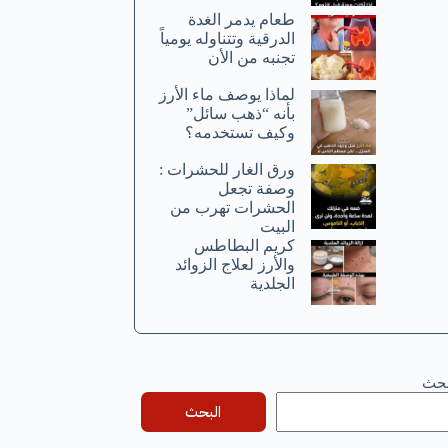
طعام يدمر الغدة
الدرقية وتتناوله يومياً
تجنبه من الأن
لماذا يوصف ماء الأرز
بأنه “ذهب سائل”
وكيف تستخدمه؟
ورق الغار للحشرات :
وصفة تجعل
الحشرات تهرب من
البيت
كريم البطاطس
والأرز لعلاج الزوائد
الجلدية
بحث
البحث