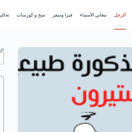
الرجل
معاني الأسماء
فيزا وسفر
منح و كورسات
تحالي
ال