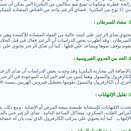
رائحة عطرية ومكونات تمنع نمو سلالتين من البكتريا التي يمكن أن تس
من 32 نوع من البكتريا . فشاي الزعتر واحد من العناص المضادة للميكروبات .
3. مضاد للسرطان :
يحتوي شاي الزعتر علي كمية عالية من المواد المضادة للأكسدة وهي مر
السرطان . وقد أظهرت بعض الدراسات أن الزعتر فعال في قتل الخلايا ا
يقوم بوقف نموها ويساعد علي قتلها . كما أن شاي الزعتر يحتوي علي 
4. الحد من العدوي الفيروسية :
بالإضافة إلي محاربة البكتريا وقد وجدت بعض الدراسات أن شاي الز
الكارفرول والثيمول وهما إثنين من أهم المركبات الموجودة في الزع
أخري أن الكارفرول والثيمول يقوموا بتعطيل فيروس الهربس بنسبة 90 % ومنع العدوي الفيروسية في البشر .
5. تقليل الإلتهابات :
تحدث الإلتهابات كإستجابة طبيعية نتيجة المرض أو الإصابة . ومع ذلك، 
أمراض القلب، السكري، مشاكل المناعة الذاتية . شاي الزعتر غني بالموا
الإلتهاب . كما أنه يحتوي علي مركب الكارفرول الذي ثبت بأن له خصائص
6. تحسين صحة الجهاز المناعي :