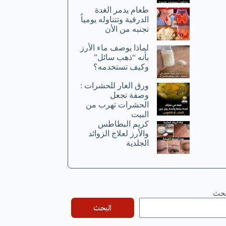
طعام يدمر الغدة
الدرقية وتتناوله يومياً
تجنبه من الأن
لماذا يوصف ماء الأرز
بأنه “ذهب سائل”
وكيف تستخدمه؟
ورق الغار للحشرات :
وصفة تجعل
الحشرات تهرب من
البيت
كريم البطاطس
والأرز لعلاج الزوائد
الجلدية
بحث
البحث