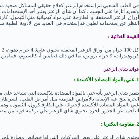
في الطب الشعبي تم إستخدام الزعتر كعلاج حقيقي للمشاكل صحية متعد
وتحديد أثارها علي الجسم . كما أن شاي الزعتر يعتبر أحد الإستخدامات 
أوراق الزعتر المجففة أو الطازجة علي مواد كيميائية مثل الثيمول، كارف
النظر عن إستخدامه لطهي قد إستخدم في العديد من الأدوية الطبية منذ
القيمة الغذائية :
كربوهيدرات، 9 جرام بروتين، بما في ذلك فيتامين أ، كالسيوم، فيتامين ج، الحديد، المغنسيوم ولا يحتوي الزعتر علي الكوليسترول .
فوائد شاي الزعتر
1. غني بالمواد المضادة للأكسدة :
يتميز شاي الزعتر بأنه غني بالمواد المضادة للأكسدة التي تساعد علي م
الحرة ينتج عنه الإصابة بالأمراض المزمنة مثل أمراض القلب، السرطان 
غني بالمواد المضادة للأكسدة لإحتوائه علي الكارفاكرول، الثيمول، وهم
الناجمة عن الجذور الحرة. يحتوي شاي الزعتر علي تركيبة قوية من م
2. مقاومة البكتريا :
يحتوي شاي الزعتر علي بعض المركبات التي لها خصائص مضادة للجراثي