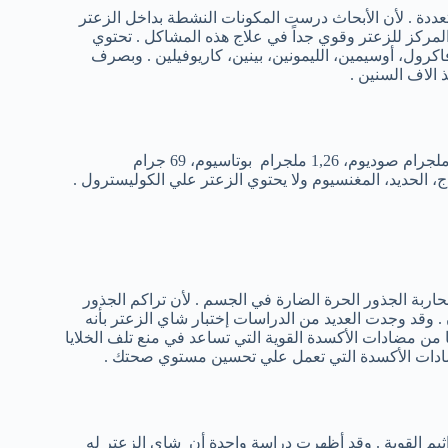
دة . لأن الأبحاث درست المكونات النشطة بداخل الزعتر
المركز للزعتر وقوي جداً في علاج هذه المشاكل . تحتوي
اكرول، أوسيمين، الليمونين، بينين، كاريوفيلين . وبصرف
 الاف السنين .
كل 100 جرام من أوراق الزعتر المجففة تحتوي علي4,3 جرام دهون، 2 ملجرام صوديوم، 1,26 ملجرام بوتاسيوم، 69 جرام
حاربة الجذور الحرة الضارة في الجسم . لأن تراكم الجذور
. وقد وجدت العديد من الدراسات إختبار شاي الزعتر بأنه
ا من مضادات الأكسدة القوية التي تساعد في منع تلف الخلايا
ضادات الأكسدة التي تعمل علي تحسين مستوي صحتك .
م القوية . وقد أظهرت دراسة واحدة أن شاي الزعتر له