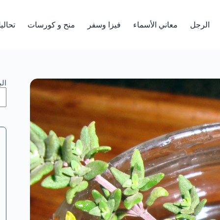
الرجل
معاني الأسماء
فيزا وسفر
منح و كورسات
تحالي
ال