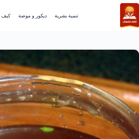
لتجاوز
لى
لمحتوى
تنمية بشرية
ديكور و موضة
كيف