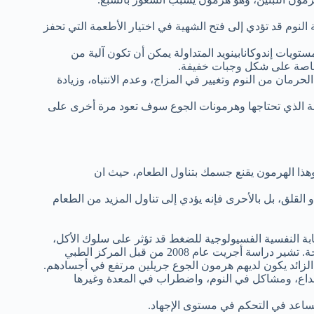
 أن عدم كفاية النوم قد تؤدي إلى فتح الشهية في اختيار الأطعمة التي تحفز
لزيادة في مستويات إندوكانابينويد المتداولة يمكن أن تكون آلية من
 وخاصة على شكل وجبات خفيفة.
رمان من النوم وتغيير في المزاج، وعدم الانتباه، وزيادة
ستوى الطاقة الذي تحتاجها وهرمونات الجوع سوف تعود مرة أخرى على
 وهذا الهرمون يقنع جسمك بتناول الطعام، حيث ان
أو القلق، بل بالأحرى فإنه يؤدي إلى تناول المزيد من الطعام
بي أن الاستجابة النفسية الفسيولوجية للضغط قد تؤثر على سلوك الأكل،
ومع مرور الوقت يمكن أن تؤثر هذه التعديلات على كلا من الوزن والصحة. تشير دراسة أجريت عام 2008 من قبل المركز الطبي
ب الزائد يكون لديهم هرمون الجوع جريلين مرتفع في أجسادهم.
صداع، ومشاكل في النوم، واضطراب في المعدة وغيرها
 يساعد في التحكم في مستوى الإجهاد.