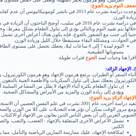
ضعف النوم يزيد الجوع:
وجدت دراسة نشرت عام 2013 في ناتشر كومونيكاتيونس
زيادة الوزن.
في دراسة نشرت عام 2016 في سليب، أوضح الباحثون أن ا
خلالها يتم تقييد النوم وبالتالي يؤدي إلى تناول الطعام بشكل مفرط،
جنبا إلى جنب مع الشعور بالجوع، فإنه يكون هناك أعراض أخرى تشمل الح
في الحوادث، ومشكلة البقاء مستيقظا خلال الليل وزيادة الوزن.
النوم لمدة 7 إلى 8 ساعات ليلا، يجعلك تحصل على م
مستوياتها الطبيعية.
اقرا هنا وجبات لسد
الجوع
فترات طويلة
2. الإجهاد الزائد:
أثناء السفر أو الطيران، يرتفع هرمون الإجهاد وهو هرمون الكورتيزول،
الكورتيزول يجعلك تميل إلى تناول السكريات والأطعمة الغنية بالدهون.
إن تناول الطعام بكثرة أثناء الإجهاد لا يقلل من المشاعر السلبية 
ويؤدي إلى زيادة الوزن والمزيد من الأمراض والمشاكل الصحية.
الإجهاد الزائد يزيد الجوع:
تفيد دراسة أجريت عام 2001 نشرت في علم النفس العص
الجنوبي الغربي إلى أن بعض الناس الذين يعانون من الإجهاد أو الاكتئا
تشمل الأعراض الأخرى المتعلقة بالإجهاد : الغضب، والتعب، وال
الكثير.
لمكافحة الإجهاد، عليك ممارسة التمارين الرياضية والتأمل، مما