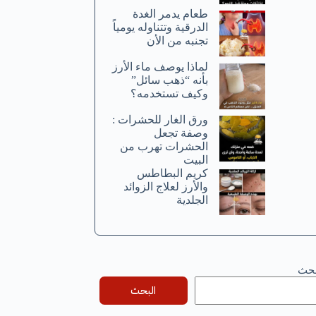
طعام يدمر الغدة
الدرقية وتتناوله يومياً
تجنبه من الأن
لماذا يوصف ماء الأرز
بأنه “ذهب سائل”
وكيف تستخدمه؟
ورق الغار للحشرات :
وصفة تجعل
الحشرات تهرب من
البيت
كريم البطاطس
والأرز لعلاج الزوائد
الجلدية
بحث
البحث