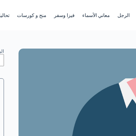
الرجل
معاني الأسماء
فيزا وسفر
منح و كورسات
تحالي
ال