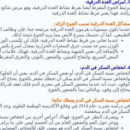
3. أمراض الغدة الدرقية:
يرتبط الجوع المفرط أيضا بفرط نشاط الغدة الدرقية، وهو مرض شائع يؤث
زائدة، فهذا يعني فرط نشاط الغدة الدرقية.
مشاكل الغدة الدرقية تسبب الجوع الزائد:
عندما تكون مستويات هرمون الغدة الدرقية مرتفعة جدا، فإن وظائف 
الطبيعي، كما أن جسمك يسرع الأيض مما يزيد الجوع نتيجة لذلك.
عندما تعاني من فرط نشاط الغدة الدرقية، فإنك لن تكتسب الوزن 
الوزن بسرعه بسبب حرق السعرات الحرارية بمعدل أسرع بكثير.
بالإضافة إلى تغيير الشهية ونشاط الغدة الدرقية، فهناك علام
النبض السريع، وانتفاخ العينين، والشعور بالتوتر، والتعرق ال
4. انخفاض السكر في الدم:
انخفاض نسبة السكر في الدم، أو نقص السكر في الدم، يعني أن الجل
وانخفاض نسبة السكر في الدم يمكن أن تجعلك تشعر بالجوع. يحتاج الدم
كوقود، حيث أنه عندما ينخفض السكر في مجرى الدم فإنك تفقد قدراتك ا
يحتاج إلى وقود، وبالتالي تبدأ بالشعور بالجوع.
انخفاض نسبة السكر في الدم يجعلك جائعا:
في دراسة نشرت عام 2014 في وقائع الأكاديمية الوطنية
السكر في الدم منخفضة.
وبصرف النظر عن الجوع، فهناك أعراض أخرى من انخفاض نسبة ا
ووخز حول الفم والشعور العام من أن الجسم ليس على ما يرام.
انخفاض نسبة السكر في الدم هو مصدر قلق للأشخاص المصابين