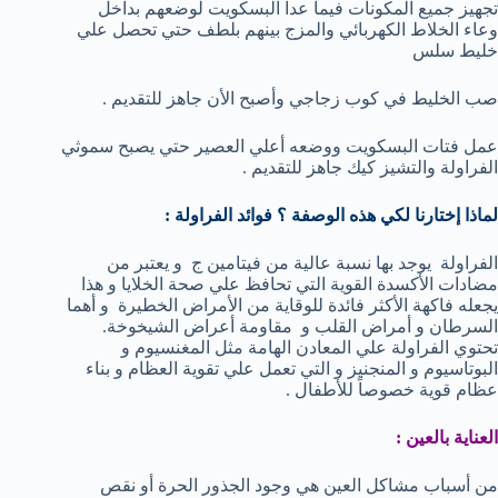
تجهيز جميع المكونات فيما عدا البسكويت لوضعهم بداخل
وعاء الخلاط الكهربائي والمزج بينهم بلطف حتي تحصل علي
خليط سلس
صب الخليط في كوب زجاجي وأصبح الأن جاهز للتقديم .
عمل فتات البسكويت ووضعه أعلي العصير حتي يصبح سموثي
الفراولة والتشيز كيك جاهز للتقديم .
لماذا إختارنا لكي هذه الوصفة ؟ فوائد الفراولة :
الفراولة يوجد بها نسبة عالية من فيتامين ج و يعتبر من
مضادات الأكسدة القوية التي تحافظ علي صحة الخلايا و هذا
يجعله فاكهة الأكثر فائدة للوقاية من الأمراض الخطيرة و أهما
السرطان و أمراض القلب و مقاومة أعراض الشيخوخة.
تحتوي الفراولة علي المعادن الهامة مثل المغنسيوم و
البوتاسيوم و المنجنيز و التي تعمل علي تقوية العظام و بناء
عظام قوية خصوصاً للأطفال .
العناية بالعين :
من أسباب مشاكل العين هي وجود الجذور الحرة أو نقص