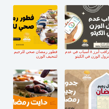
راقب أبرز ٨ أسباب في عدم
فطور رمضان صحي للرجيم
نزول الوزن في الكيتو
لتنحيف الوزن