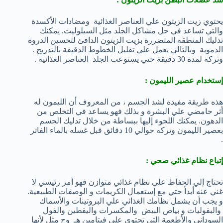
يحتوي زيت الزيتون علي العناصر الغذائية ومضادات الأكسدة
والتي تساعد في حل مشاكل الجلد مثل السيلوليت. يمكنك
تدليك المنطقة المتضررة بزيت الزيتون الدافئ لتحسين الدروة
الدموية وبالتالي يعمل علي تقليل الخطوط الدقيقة بالتدريج .
وتركه لمدة 30 دقيقة حتي يستوعب الجلد العناصر الغذائية .
إستخدام عصير الليمون
:
هذه طريقة مفيدة لشد الجسم ، من المعروف أن الليمون له
أثر حامضي علي البشرة و بذلك فهو يساعد في التخلص من
الدهون. يمكنك اللجوء إليها ببساطة من خلال تدليك الجسم
بعصير الليمون وتركه حوالي 10 دقائق قبل غسله بالماء الفاتر
.
إتباع نظام غذائي صحي
:
تحتاج إلي الحفاظ علي نظام غذائي متوازن فهو أمر رئيسي لا
غني عنه أبداً حتي مع إستعمال الكريمات و الوصفات الطبيعية.
و يجب أن يشمل نظامك الغذائي علي البروتينات والأسماك
والبقوليات و بياض البيض والمكسرات واليقطين والفول
السوداني والأطعمة التي تحتوي علي
فيتامين هـ وج مثل لأنها