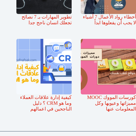
أخطاء رواد الأعمال 7 أشياء
تطوير المهارات بـ 7 نصائح
لا يجب أن يفعلوها ابداً
تجعلك انسان ناجح جدا
كورسات المووك MOOC
كيفية إدارة علاقات العملاء
مميزاتها وعيوبها وكل
وما هو CRM ؟ دليل
المعلومات عنها
الناجحين في اعمالهم