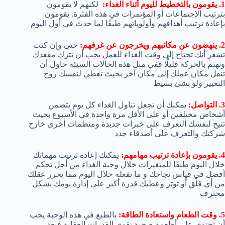
1. يقومون بالتخطيط لليوم أثناء الغداء:
لكنهم لا يقومون
بترتيب الإجتماعات أو المؤتمرات في هذه الفترة. يقومون
بإعادة ترتيب أهدافهم وأولوياتهم طبقًا لما حدث في أول اليوم
2. ينهضون عن مكاتبهم ويخرجون عن غرفهم:
حتى وإن كنت
تشعر أنك تحتاج إلى وقت الغداء للعمل يجب أن تترك مقعدك
وتهتم بالحركة قليلًا ففي مثل هذه الحالات السيئة حاول أن
تنقل مكان عملك إلى مكان آخر بحيث تعطي لنفسك روح
التغيير ولو بشئ بسيط
3. التواصل:
يمكنك أن تجعل تناول الغداء كل يوم يتضمن
أشخاص مختلفين أو على الأقل مرة واحدة في الأسبوع بحيث
تتيح لنفسك التعرف على خبرات جديدة ومنظمات أخرى خارج
شركتك والتعرف على أصدقاء جدد
4. يقومون بإعادة ترتيب مهامهم:
يمكنك إعادة ترتيب مهماتك
خلال اليوم طبقًا للمتغيرات خلال وجبة الغداء من أجل تحكم
أفضل في قياس نجاحك و ما تفعله خلال اليوم مما يحرر عقلك
من أي قلق أو توتر وعطيك قدرة أكبر على إدارة يومك بشكل
محترف
5. وقت الطعام واستعادة الطاقة:
بالطبع في هذه الوجبة يجب
أن تحتوي على أطعمة صحية تقوي القدرات العقلية فبعد