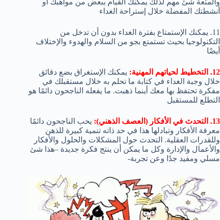
والمتعة شئ مهم لذلك يمكنك القيام ببعض من مواهبك أو
أنشطتك المفضلة خلال إستراحة الغداء
11. يمكنك الإستمتاع بفترة الغداء بدون أن تدخل من
التكنولوجيا بحيث تستمتع بجو من السلام والهدوء والإختلاف
أيضًا
12. التخطيط لحياتهم المهنية:
يمكنك الإستغراق بضع دقائق
خلال وجبة الغداء في كتابة ما تحلم به خلال مستقبلك في
مفكرة تحتفظ بها معك أينما ذهبت. ما يفعله الناجحون دائمًا هو
التطلع للمستقبل
13. التحدث في الأفكار (العصف الذهني):
يحب الناجحون دائمًا
معرفة الأفكار وتبادلها هذا في حد ذاته تنمية كبيرة للذهن
وللقدرات العقلية. التحدث حول المشكلات والحلول والأفكار
والأعمال والإدارة وكل ما يمكن أن ينتج فكرة جديدة –هذا شئ
مسلي ومفيد جدًا وعن تجربة-