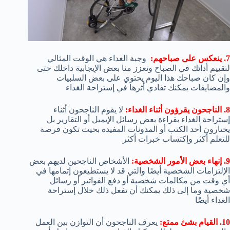
7. ينعكس على صباحهم:
وجبة الغداء هي الوقت المثالي
لتقييم أدائك في الصباح وتعزز منا بعض الإيجابية داخلك حتى
وإن كان صباحك هذا اليوم يحتوي على بعض السلبيات
والمضايقات يمكنك تفادي أثرها في إستراحة الغداء
8. الناجحون يقرؤون أثناء الغداء:
لا يقوم الناجحون أثناء
إستراحة الغداء بقراءة بعض رسائل الإيميل أو التقارير بل
يختارون أحد الكتب أو المدونات المفيدة بحيث تكون فرصة
للتعلم أكثر وإكتساب خبرات أكثر
9. إنهاء بعض الأمور الشخصية:
الأشخاص الناجحين لديهم بعض
الإلتزامات الشخصية أيضًا والتي قد لا يستطيعون إتمامها في
أي وقت من مكالمات شخصية أو دفع الفواتير أو رسائل
شخصية وما إلى ذلك يمكنك أن تفعل ذلك خلال إستراحة
الغداء أيضًا
10. القيام بشئ ممتع:
يعرف الناجحون أن التوازن بين العمل