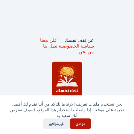
عن ثقف نفسك
أعلن معنا
سياسة الخصوصية
اتصل بنا
من نحن
نحن نستخدم ملفات تعريف الارتباط للتأكد من أننا نقدم لك أفضل
تجربة على موقعنا. إذا واصلت استخدام هذا الموقع، فسوف نفترض
جميع الحقوق محفوظة © ثقف نفسك 2025
أنك سعيد به
موافق
غير موافق