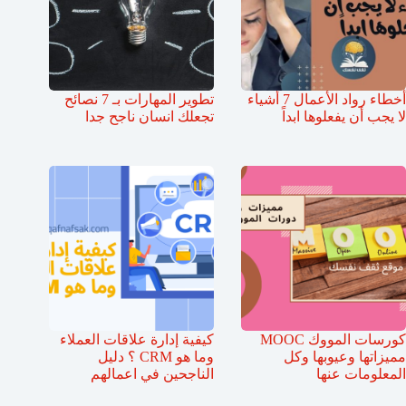
أخطاء رواد الأعمال 7 أشياء
تطوير المهارات بـ 7 نصائح
لا يجب أن يفعلوها ابداً
تجعلك انسان ناجح جدا
كورسات المووك MOOC
كيفية إدارة علاقات العملاء
مميزاتها وعيوبها وكل
وما هو CRM ؟ دليل
المعلومات عنها
الناجحين في اعمالهم