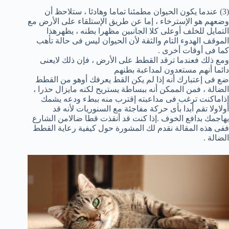
(3) عندما يكون الحيوان مطمئنا تماما وهادئا ، ستلاحظ أن
وضعهم هو الإسترخاء ، إما عن طريق الإستلقاء على الأرض مع
التمايل للخلف أوعلى كلا الجانبين مظهرا بطنه ، يظهرهذا
الموقف الهدوء التام والثقة لأن الحيوان ليس فى حالة تأهب
كما فى أوقات أخرى .
ومع ذلك فعندما ترقد القطط على الأرض ، فإن ذلك لايعنى
دائما أنهم مستعدون لمداعبة بطنهم
ضع فى إعتبارك أنه إذا لم يكن القط يعرفك أوهو من القطط
الضالة ، فمن الممكن أنه ببساطة يستريح لكنه مايزال حذرا ،
إذاماكنت ترغب فى مداعبته إقترب منه ببطء ودعه يشمك
أولاولا تقم أبدا بأى حركة مفاجئة مع السنوريات لأنه قد
يهاجمك بدافع الخوف .إذا كنت قد أنقذت قطا ضالامن الشارع
ففى هذه المقالة نقدم لك المشورة حول كيفية رعاية القطط
الضالة .