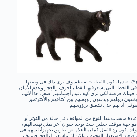
(5) عندما تكون القطة خائفة فسوف ترى ذلك فى وضعها ،
فى اللحظة التى يشعرفيها القط بالخوف والعجز وعدم الأمان
، فهناك فرصة لكى ترى كيف تبدوأجسامهم أصغر، هذا لأنهم
يخفون ذيولهم ويدسون رؤوسهم بين أكتافهم والأكثرتميزا
هوثنى آذانهم حتى تلتصق برؤوسهم
عادة مايحدث هذا النوع من المواقف فى حالة من التوتر أو
مواجهة موقف خطير حيث يوجد حيوان آخر يمثل تهديدالهم ،
وقد يكون رد الفعل كما بيناأعلاه عن طريق تجهيزأنفسهم فى
وضعية الإستعداد للهجوم ، ولكن إذا ماشعروا بالعجزفسوف