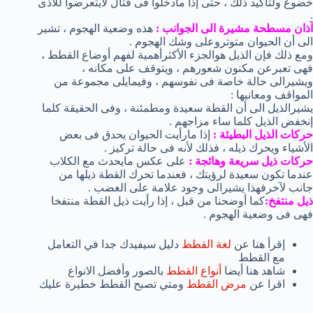
خضوع ولتأكيد ذلك ، حتى إذا مادخلوا فى قتال لايتعرضوا للأذى
.
آذان مسطحة مشيرة الى الجوانب :
هذه وضعية الهجوم ، تشير
الى أن الحيوان متوتروعلى وشك الهجوم .
ومع ذلك فإن الذيل هوالجزء الأكثرأهمية لفهم أوضاع القطط ،
فهى تعبرعن مكنون شعورهم ، ويتوقف على مكانه ،
ويشيرالى حالة خاصة فى نفوسهم ، وفيمايلى مجموعة من
المواقف ومعانيها :
يشيرالذيل الى أن القطة سعيدة ومطمئنة ، وفى الحقيقة كلما
إنخفض الذيل كلما ساء مزاجهم .
حركات الذيل البطيئة :
إذا مارأيت الحيوان يحدق فى بعض
الأشياء ويحرك ذيله ، فذلك لأنه فى حالة تركيز .
حركات ذيل سريعة وهائجة :
على عكس مايحدث مع الكلاب
عندما تكون سعيدة لرؤيتك ، فعندما تحرك القطة ذيلها من
جانب لآخرفهذا يشيرالى وجود علامة على الغضب .
ذيل منتفخ:
كما أوضحنا من قبل ، إذا رأيت ذيل القطة منتفخا
فهى فى وضعية الهجوم .
إقرأ هنا عن
لغة القطط
دليل سيفيدك جدا في التعامل
مع القطط
شاهد هنا أيضا
أنواع القطط
بالصور وأفضل الانواع
اقرا عن
مرض القطط
ومتي تصبح القطط خطيرة عليك