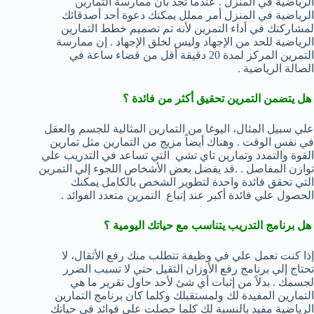
الرياضية في المنزل . عندما تجد بأن ممارسة التمارين
الرياضية في المنزل أمر مملل يمكنك دعوة أحد أصدقائك
لمشاركتك في أداء التمرين لأنه تم تصميم خطط التمارين
الرياضية للحد من الإجهاد وليس لخلق الإجهاد . إن ممارسة
التمرين المركز لمدة 20 دقيقة أقل من قضاء ساعة في
الصالة الرياضية .
هل يتضمن التمرين تحقيق أكثر من فائدة ؟
علي سبيل المثال، اليوغا من التمارين المثالية للجسم والعقل
في نفس الوقت . وهناك أيضاً مزيج من التمارين مثل تمارين
القوة والتمدد وتمارين تاي تشي التي تساعد في التدريب علي
توازن المفاصل . .قد يفضل بعض الأشخاص اللجوء إلي التمرين
التي تحقق فائدة واحدة لتطوير الشخص بالكامل يمكنك
الحصول علي فائدة أكبر عند إتباع التمرين متعدد الفوائد .
هل برنامج التدريب يتناسب مع حياتك اليومية ؟
إذا كنت تعمل علي في وظيفة تتطلب منك رفع الأثقال، لا
تحتاج إلي برنامج رفع الأوزان الثقيل حتي لا تسبب الضرر
لجسمك . بدلاً من إثبات أي شئ لأحد حاول تقرير ما هي
التمارين المفيدة لك ولمستقبلك وكلما كان برنامج التمارين
الرياضية مفيد بالنسبة لك كلما حصلت علي فوائد في حياتك