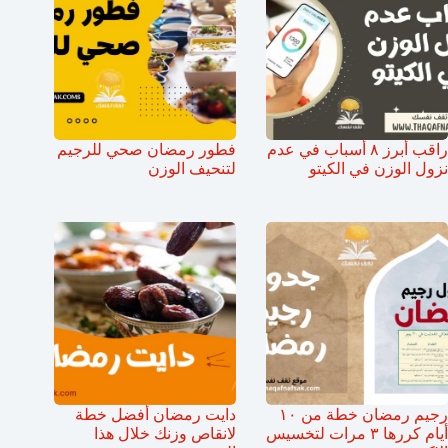
راقب أبرز ٨ أسباب في عدم
فطور رمضان صحي للرجيم
نزول الوزن في الكيتو
لتنحيف الوزن
رجيم رمضان خطة من ١٠
دايت رمضان أفضل خطة
أيام كررها ٣ مرات لتخسيس
لانقاص وزنك خلال هذا