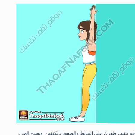
قم بتثبت ظهرك علي الحائط والضغط بالكتفين ويصبح الجزء