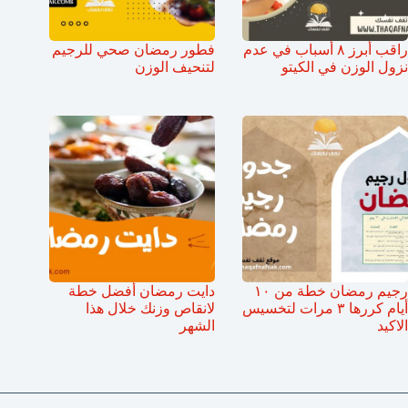
راقب أبرز ٨ أسباب في عدم
فطور رمضان صحي للرجيم
نزول الوزن في الكيتو
لتنحيف الوزن
رجيم رمضان خطة من ١٠
دايت رمضان أفضل خطة
أيام كررها ٣ مرات لتخسيس
لانقاص وزنك خلال هذا
الاكيد
الشهر