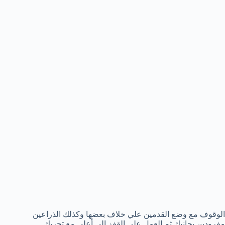
الوقوف مع وضع القدمين علي خلاف بعضها وكذلك الذراعين
مفرودين بجانبك ثم العمل علي القفز إلي أعلي مع تحريك