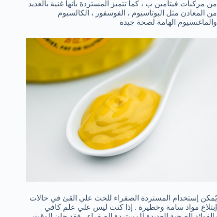
من مركبات فيتامين ب ، كما تتميز المستردة بأنها غنية بالعديد
من المعادن مثل البوتاسيوم ، الفوسفور ، الكالسيوم
والماغنسيوم الهامة لصحة جيدة
يُمكن إستخدام المستردة الصفراء للحث علي القئ في حالات
إبتلاع مواد سامة وخطيرة . إذا كنت ليس علي علم كافي
بالفوائد الصحية العديدة للمستردة الصفراء ، فقد حان الوقت