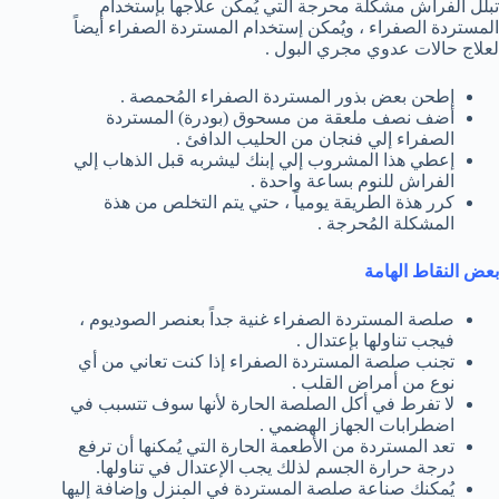
تبلل الفراش مشكلة محرجة التي يُمكن علاجها بإستخدام
المستردة الصفراء ، ويُمكن إستخدام المستردة الصفراء أيضاً
لعلاج حالات عدوي مجري البول .
إطحن بعض بذور المستردة الصفراء المُحمصة .
أضف نصف ملعقة من مسحوق (بودرة) المستردة
الصفراء إلي فنجان من الحليب الدافئ .
إعطي هذا المشروب إلي إبنك ليشربه قبل الذهاب إلي
الفراش للنوم بساعة واحدة .
كرر هذة الطريقة يومياً ، حتي يتم التخلص من هذة
المشكلة المُحرجة .
بعض النقاط الهامة
صلصة المستردة الصفراء غنية جداً بعنصر الصوديوم ،
فيجب تناولها بإعتدال .
تجنب صلصة المستردة الصفراء إذا كنت تعاني من أي
نوع من أمراض القلب .
لا تفرط في أكل الصلصة الحارة لأنها سوف تتسبب في
اضطرابات الجهاز الهضمي .
تعد المستردة من الأطعمة الحارة التي يُمكنها أن ترفع
درجة حرارة الجسم لذلك يجب الإعتدال في تناولها.
يُمكنك صناعة صلصة المستردة في المنزل وإضافة إليها