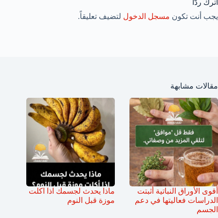
اترك ردّاً
يجب أنت تكون
مسجل الدخول
لتضيف تعليقاً.
مقالات مشابهة
أقوى الأوراق النباتية أثبتت
ماذا يحدث لجسمك اذا اكلت
الدراسات فعاليتها في دعم
موزة قبل النوم
الجسم