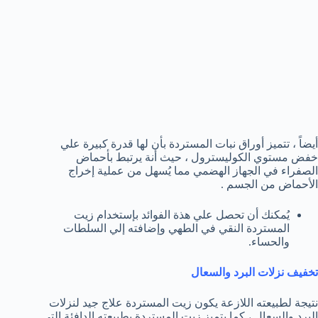
أيضاً ، تتميز أوراق نبات المستردة بأن لها قدرة كبيرة علي
خفض مستوي الكوليسترول ، حيث أنة يرتبط بأحماض
الصفراء في الجهاز الهضمي مما يُسهل من عملية إخراج
الأحماض من الجسم .
يُمكنك أن تحصل علي هذة الفوائد بإستخدام زيت
المستردة النقي في الطهي وإضافته إلي السلطات
والحساء.
تخفيف نزلات البرد والسعال
نتيجة لطبيعته اللازعة يكون زيت المستردة علاج جيد لنزلات
البرد والسعال ، كما يتميز زيت المستردة بطبيعته الدافئة التي