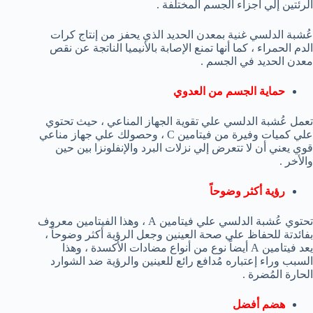
الرئتين إلي أجزاء الجسم المختلفة .
عُشبة الدلسي غنية بمعدن الحديد الذي يحفز من إنتاج كرات
الدم الحمراء ، كما أنها تمنع الإصابة بالأنيميا الناتجة عن نقص
معدن الحديد في الجسم .
حماية الجسم من العدوي
تعمل عُشبة الدلسي علي تقوية الجهاز المناعي ، حيث تحتوي
علي كميات وفيرة من فيتامين C ، وحصولك علي جهاز مناعي
قوي يعني أن لا تتعرض إلي نزلات البرد والإنفلونزا بين حين
والأخر .
رؤية أكثر وضوحاً
تحتوي عُشبة الدلسي علي فيتامين A ، وهذا الفيتامين معروف
بفائدتة للحفاظ علي صحة العينين وجعل الرؤية أكثر وضوحاً ،
يعد فيتامين A أيضاً نوع من أنواع مضادات الأكسدة ، وهذا
السبب وراء إعتباره مُدافع رائع للعينين والرؤية ضد الشوارد
الحارة المُضرة .
هضم أفضل