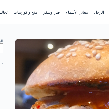
الرجل
معاني الأسماء
فيزا وسفر
منح و كورسات
تحالي
ال