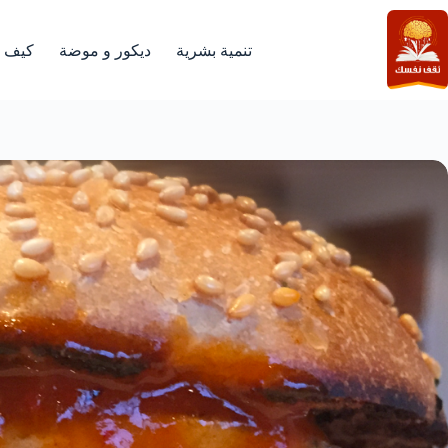
لتجاوز
لى
لمحتوى
تنمية بشرية
ديكور و موضة
كيف