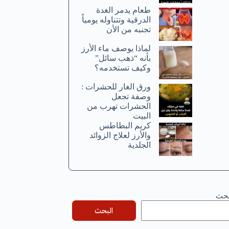
طعام يدمر الغدة
الدرقية وتتناوله يومياً
تجنبه من الأن
لماذا يوصف ماء الأرز
بأنه “ذهب سائل”
وكيف تستخدمه؟
ورق الغار للحشرات :
وصفة تجعل
الحشرات تهرب من
البيت
كريم البطاطس
والأرز لعلاج الزوائد
الجلدية
بحث
البحث