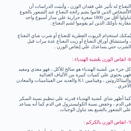
النعناع له تأثير علي فقدان الوزن ، وأثبتت الدراسات أن
الأأشخاص الذين قاموا بشم رائحة النعناع عند الشعور بالجوع
تناولوا أقل من 1800 سعرة حرارية علي مدار أسبوغ واحد
مقارنة بأولئك الذين لم يقوموا لشم النعناع .
يُمكنك استخدام الزيوت العطرية للنعناع أو شرب شاي النعناع
، واستنشاق أوراق النعناع أو زيت النعناع عدة مرات قبل
الشرب حتي يساعدك علي إنقاص الوزن .
٥- انقاص الوزن بعُشبة الهندباء :
كل جزء من عُشبة الهندباء هو صالح للأكل ، فهو مغذي ومفيد
فهي يحتوي علي كميات كبيرة من الألياف الغذائية
والبيتاكاروتين ، وفيتامين K1 والعديد من الفيتامينات والمعادن
الأخري .
كما أظهر شاي عُشبة الهندباء قدرته علي تنظيم نسبة السكر
في الدم ، وخفض نسبة الكوليسترول في الدم كما أنه يساعد
علي الشعور بالشبع بعد تناول الوجبات .
٦- انقاص الوزن بالكركم :