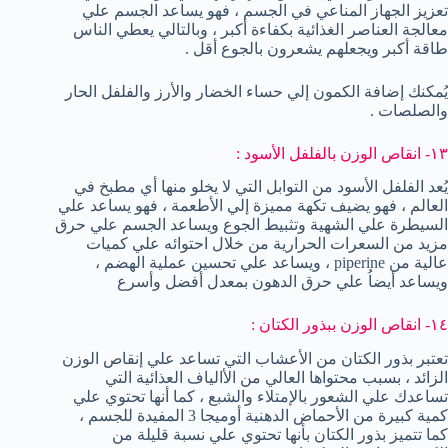
تعزيز الجهاز المناعي في الجسم ، فهو يساعد الجسم علي
معالجة العناصر الغذائية بكفاءة أكبر ، وبالتالي يعطي الناس
طاقة أكبر ويجعلهم يشعرون بالجوع أقل .
يُمكنك إضافة الكمون إلي حساء الخضار والأرز والفلفل الحار
والصلصات .
١٣- انقاص الوزن بالفلفل الأسود :
يُعد الفلفل الأسود من التوابل التي لا يخلو منها أي مطبخ في
العالم ، فهو يضيف تكهة مميزة إلي الأطعمة ، فهو يساعد علي
السيطرة علي الشهية وتثبيط الجوع ويساعد الجسم علي حرق
مزيد من السعرات الحرارية من خلال احتوائه علي كميات
عالية من piperine ، ويساعد علي تحسين عملية الهضم ،
ويساعد أيضاُ علي حرق الدهون بمعدل أفضل وأسرع
١٤- انقاص الوزن ببذور الكتان :
تعتبر بذور الكتان من الأعشاب التي تساعد علي إنقاص الوزن
الزائد ، بسبب محتواها العالي من الأالياف العذائية التي
تساعدك علي الشعور بالإمتلاء والشبع ، كما أنها تحتوي علي
كمية كبيرة من الأحماض الدهنية أوميجا 3 المفيدة للجسم ،
كما تتميز بذور الكتان بأنها تحتوي علي نسبة قليلة من