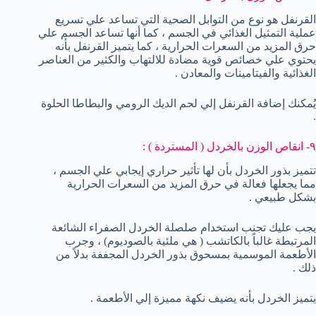
القرنفل هو نوع من التوابل الصحية التي تساعد علي تسريع
عملية التمثيل الغذائي في الجسم ، كما أنها تساعد الجسم علي
حرق المزيد من السعرات الحرارية ، كما يتميز القرنفل بأنه
يحتوي علي خصائص قوية مضادة للالتهاب والكثير من العناصر
الغذائية والفيتامينات والمعادن .
يُمكنك إضافة القرنفل إلي لحم الديك الرومي والبطاطا الحلوة
.
٩- انقاص الوزن بالخردل ( المستردة ) :
تتميز بذور الخردل بأن لها تأثير حراري إيجابي علي الجسم ،
مما يجعلها فعالة في حرق المزيد من السعرات الحرارية
بشكل طبيعي .
يجب عليك تجنب استخدام صلصلة الخردل الصفراء الشائعة
المرتبطة غالباً بالكاتشب ( هي ملئية بالصوديوم) ، وجرب
الأطعمة الموسمية بمسحوق بذور الخردل المجففة بدلاً من
ذلك .
يتميز الخردل بأنه يضيف نكهة مميزة إلي الأطعمة .