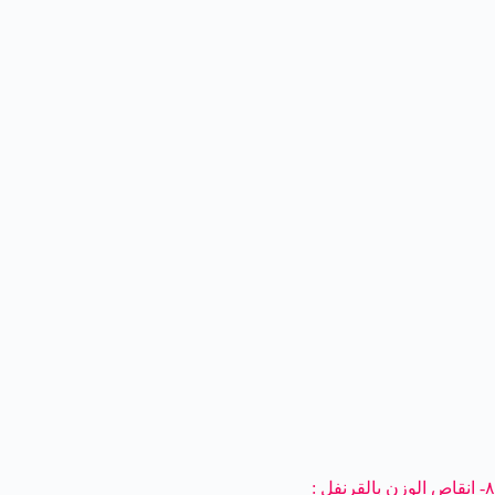
٨- انقاص الوزن بالقرنفل :