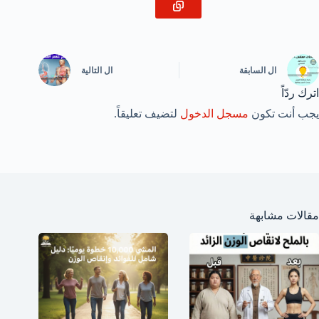
ال
السابقة
ال
التالية
اترك ردّاً
يجب أنت تكون
مسجل الدخول
لتضيف تعليقاً.
مقالات مشابهة