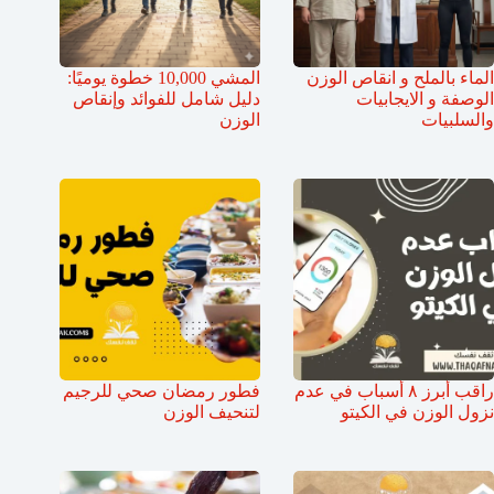
الماء بالملح و انقاص الوزن
المشي 10,000 خطوة يوميًا:
الوصفة و الايجابيات
دليل شامل للفوائد وإنقاص
والسلبيات
الوزن
راقب أبرز ٨ أسباب في عدم
فطور رمضان صحي للرجيم
نزول الوزن في الكيتو
لتنحيف الوزن