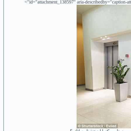
id="attachment_138597" aria-describedby="caption-att