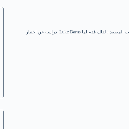
لا شك في أن كابوس سقوط المصعد قد يراوض الكثرين مننا عندما نركب المصعد ، لذلك قدم لما Luke Barns دراسة عن اختيار