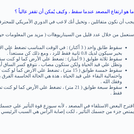
ما هو ارتفاع المصعد عندما سقط ، وكيف يُمكن أن تقفز عالياً ؟
يجب أن نكون متفائلين ، وتخيل أنك لاعب في الدوري الأمريكي للمحترفين مع قفزة عمودي
سنعمل من خلال عدد قليل من السيناريوهاات ( مزيد من المعلومات حول
بخير سيكون لديك 0.8 ثانية فقط للرد ، ومع ذلك كن مستعداً .
وتظل علي قيد الحياة ولكن ستكون مصاب ، نتوقع كسر الساق أو
وفقك الله .
فقط .
اقترح البعض الاستلقاء في المصعد ، لأنه سيوزع قوة التأثير علي جسم
يمتص جزء من جسمك التأثير ، لكت إصابة الرأس هي السبب الرئيسي ل