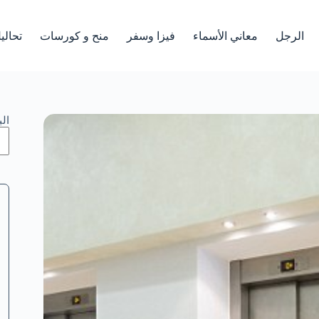
الرجل
معاني الأسماء
فيزا وسفر
منح و كورسات
تحالي
ال