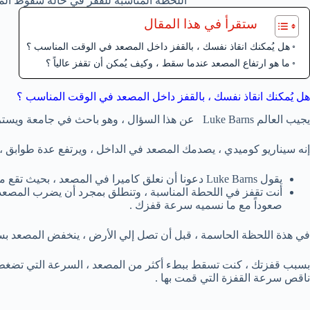
اللحظة المناسبة للقفز في حالة سقوط الم
ستقرأ في هذا المقال
هل يُمكنك انقاذ نفسك ، بالقفز داخل المصعد في الوقت المناسب ؟
ما هو ارتفاع المصعد عندما سقط ، وكيف يُمكن أن تقفز عالياً ؟
هل يُمكنك انقاذ نفسك ، بالقفز داخل المصعد في الوقت المناسب ؟
يجيب العالم Luke Barns عن هذا السؤال ، وهو باحث في جامعة ويسترن سيدني ( Western Sydney ) في مقالة للمحاورة .
إنه سيناريو كوميدي ، يصدمك المصعد في الداخل ، ويرتفع عدة طوابق ، 
يقول Luke Barns دعونا أن نعلق كاميرا في المصعد ، بحيث تقع معك ، ومشاهدة اللحظات الأخيرة الحاسمة في حركة بطئية .
أنت تقفز في اللحطة المناسبة ، وتنطلق بمجرد أن يضرب المصعد ا
صعوداً مع ما نسميه سرعة قفزك .
في هذة اللحظة الحاسمة ، قبل أن تصل إلي الأرض ، ينخفض المصعد بس
بسبب قفزتك ، كنت تسقط ببطء أكثر من المصعد ، السرعة التي تضغط
ناقص سرعة القفزة التي قمت بها .