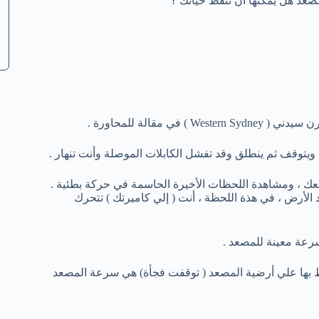
صعد هل يمكنها ان تنقظ حياتك ؟
ويتوقف ثم ينطلق وقد تفشل الكابلات الموصلة وأنت تنهار .
لأرض ، في هذة اللحظة ، أنت ( إلي كاميرتك ) تتحرك
رعة معينة للمصعد .
 بها علي أرضية المصعد ( توقفت فجأة) هي سرعة المصعد