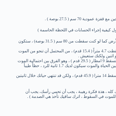
ة 70 سم ( 27.5 بوصة ) .
 كيفية إجراء الحسابات في اللحظة الحاسمة )
سقوط طابق واحد ( 3 أكتار) : في الوقت المناسب تضغط علي الأرض كما لو كنت سقطت من 80 سم ( 31.5 بوصة) ، ستكون
سقوط ثلاثة طوابق ( 9 أمتار) : تضغط علي الأرض كما لو كنت سقطت 4.7 متراً ( 15.4 قدم) ، من المحتمل أن تنجو من الموت
 اثنين ولكنك ستعيش .
سقوط خمسة طوابق ( 15 متر) ، تضغط علي الارض كما لو كنت تسقط 9 امطار ( 29.5 قدم ) ، وهو الفرق بين احتمالية الموت
واحتمالية البقاء علي قيد الحياة ، هذة هي الحالة الحاسمة الفرق بين الحياة والموت سيكون لديك 1.7 ثانية للرد ، حظاً طيباً
سقوط سبعة طوابق ( 21 متر) ، تضغط علي الأرض كما لو كنت تسقط 14 مترا ( 45.9 قدم) ، ولكن قد تنتهي حياتك خلال ثانيتين
ك كله ، هذة فكرة رهيبة ، يجب أن تحمي رأسك، يجب أن
لموت في السقوط ، اترك ساقيك تأخذ هي الصدمة ) .