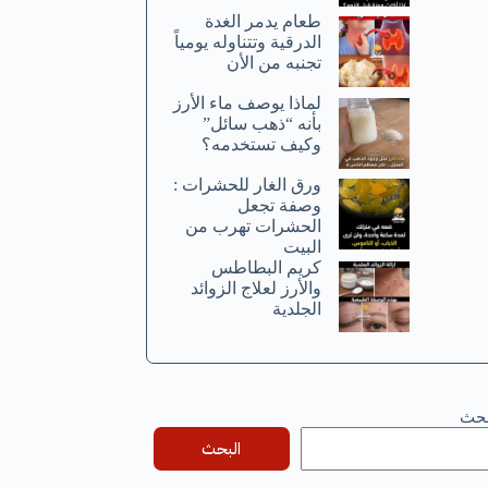
طعام يدمر الغدة
الدرقية وتتناوله يومياً
تجنبه من الأن
لماذا يوصف ماء الأرز
بأنه “ذهب سائل”
وكيف تستخدمه؟
ورق الغار للحشرات :
وصفة تجعل
الحشرات تهرب من
البيت
كريم البطاطس
والأرز لعلاج الزوائد
الجلدية
بحث
البحث