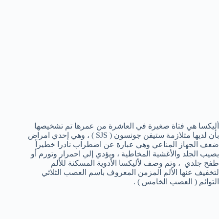
أليكسا هي فتاة صغيرة في العاشرة من عمرها تم تشخيصها
بأن لديها متلازمة ستيفن جونسون ( SJS ) ، وهي إحدي امراض
ضعف الجهاز المناعي وهي عبارة عن اضطراب نادرا خطيراً
يصيب الجلد والأغشية المخاطية ، ويؤدي إلي احمرار وتورم أو
طفح جلدي ، وتم وصف لأليكسا الأدوية المسكنة للألم
لتخفيف عنها الألم المزمن المعروف باسم العصب الثلاثي
التوائم ( العصب الخامس ) .