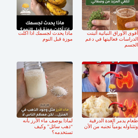
أقوى الأوراق النباتية أثبتت
ماذا يحدث لجسمك اذا اكلت
الدراسات فعاليتها في دعم
موزة قبل النوم
الجسم
طعام يدمر الغدة الدرقية
لماذا يوصف ماء الأرز بأنه
وتتناوله يومياً تجنبه من الأن
“ذهب سائل” وكيف
تستخدمه؟