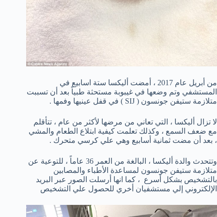
من أبريل عام 2017 ، أمضت أليكسا ستة اسابيع في
المستشفي وتم وضعها في غيبوبة مستحثة طبياً بعد أن تسببت
متلازمة ستيفن جونسون ( SIJ ) في قفل عينيها وفمها .
لا تزال أليكسا ، التي تعاني من مرضها لأكثر من عام ، تتأقلم
مع ضعف السمع ، وكذلك تعلمت كيفية ابتلاع الطعام والمشي
، بعد أن مضت ثمانية أسابيع وهي علي كرسي متحرك .
وتتحدث والدة أليكسا ، البالغة من العمر 36 عاماً ، للتوعية عن
متلازمة ستيفن جونسون لمساعدة الأطباء والمصابين
بالتشخيص بشكل أسرع ، كما انها أرسلت الصور عبر البريد
الإلكتروني إلي مستشفيان أخري للحصول علي التشخيص