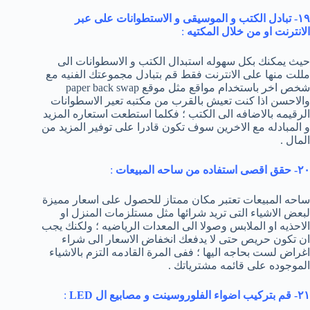
١٩- تبادل الكتب و الموسيقى و الاستطوانات على عبر
الانترنت او من خلال المكتيه
:
حيث يمكنك بكل سهوله استبدال الكتب و الاسطوانات الى
مللت منها على الانترنت فقط قم بتبادل مجموعتك الفنيه مع
شخص اخر باستخدام مواقع مثل موقع paper back swap
والاحسن اذا كنت تعيش بالقرب من مكتبه تعير الاسطوانات
الرقيمه بالاضافه الى الكتب ؛ فكلما استطعت استعاره المزيد
و المبادله مع الاخرين سوف تكون قادرا على توفير المزيد من
المال .
٢٠- حقق اقصى استفاده من ساحه المبيعات
:
ساحه المبيعات تعتبر مكان ممتاز للحصول على اسعار مميزة
لبعض الاشياء التى تريد شرائها مثل مستلزمات المنزل او
الاحذيه او الملابس وصولا الى المعدات الرياضيه ؛ ولكنك يجب
ان تكون حريص حتى لا يدفعك انخفاض الاسعار الى شراء
اغراض لست بحاجه اليها ؛ ففى المرة القادمه التزم بالاشياء
الموجوده على قائمه مشترياتك .
٢١- قم بتركيب اضواء الفلوروسينت و مصابيع ال
LED
: