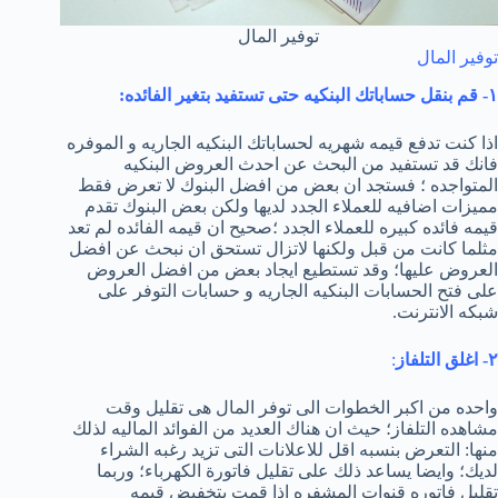
توفير المال
توفير المال
١- قم بنقل حساباتك البنكيه حتى تستفيد بتغير الفائده:
اذا كنت تدفع قيمه شهريه لحساباتك البنكيه الجاريه و الموفره
فانك قد تستفيد من البحث عن احدث العروض البنكيه
المتواجده ؛ فستجد ان بعض من افضل البنوك لا تعرض فقط
مميزات اضافيه للعملاء الجدد لديها ولكن بعض البنوك تقدم
قيمه فائده كبيره للعملاء الجدد ؛صحيح ان قيمه الفائده لم تعد
مثلما كانت من قبل ولكنها لاتزال تستحق ان نبحث عن افضل
العروض عليها؛ وقد تستطيع ايجاد بعض من افضل العروض
على فتح الحسابات البنكيه الجاريه و حسابات التوفر على
شبكه الانترنت.
٢- اغلق التلفاز
:
واحده من اكبر الخطوات الى توفر المال هى تقليل وقت
مشاهده التلفاز؛ حيث ان هناك العديد من الفوائد الماليه لذلك
منها: التعرض بنسبه اقل للاعلانات التى تزيد رغبه الشراء
لديك؛ وايضا يساعد ذلك على تقليل فاتورة الكهرباء؛ وربما
تقليل فاتوره قنوات المشفره اذا قمت بتخفيض قيمه