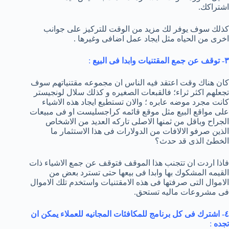
اشتراكك.
كذلك سوف يوفر لك مزيد من الوقت للتركيز على جوانب
اخرى من الحياه مثل ايجاد عمل اضافى وغيرها .
٣- توقف عن جمع المقتنيات وابدا فى البيع
:
كان هناك وقت اعتقد فيه الناس ان مجموعه مقتنياتهم سوف
تجعلهم اكثر ثراء؛ فالقبعات الصغيره و كذلك سلال لونجيستر
كانت مجرد موضه عابره ؛ والان تستطيع ايجاد هذه الاشياء
على مواقع البيع مثل موقع قائمه كراجسليست او فى مبيعات
الجراح وباقل من ثمنها الاصلى تاركه العديد من الاشخاص
الذين صرفو الالافات من الدولارات فى هذا الاستثمار ما
الخطئ الذى قد حدث؟
فاذا اردت ان تتجنب هذا الموقف فتوقف عن جمع الاشياء ذات
القيمه المشكوك بها وابدا فى بيعها حتى تسترد بعض من
الاموال التى صرفتها فى هذه الامقتنيات واستخدم تلك الاموال
فى مشروعات ماليه تستحق.
٤- اشترك فى كل برنامج للمكافئات المجانيه للعملاء يمكن ان
تجده
: