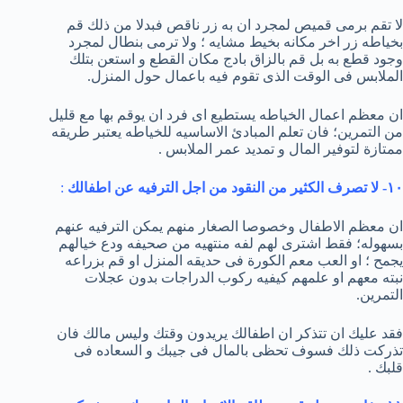
لا تقم برمى قميص لمجرد ان به زر ناقص فبدلا من ذلك قم
بخياطه زر اخر مكانه بخيط مشايه ؛ ولا ترمى بنطال لمجرد
وجود قطع به بل قم بالزاق بادج مكان القطع و استعن بتلك
الملابس فى الوقت الذى تقوم فيه باعمال حول المنزل.
ان معظم اعمال الخياطه يستطيع اى فرد ان يوقم بها مع قليل
من التمرين؛ فان تعلم المبادئ الاساسيه للخياطه يعتبر طريقه
ممتازة لتوفير المال و تمديد عمر الملابس .
١٠- لا تصرف الكثير من النقود من اجل الترفيه عن اطفالك
:
ان معظم الاطفال وخصوصا الصغار منهم يمكن الترفيه عنهم
بسهوله؛ فقط اشترى لهم لفه منتهيه من صحيفه ودع خيالهم
يجمح ؛ او العب معم الكورة فى حديقه المنزل او قم بزراعه
نبته معهم او علمهم كيفيه ركوب الدراجات بدون عجلات
التمرين.
فقد عليك ان تتذكر ان اطفالك يريدون وقتك وليس مالك فان
تذركت ذلك فسوف تحظى بالمال فى جيبك و السعاده فى
قلبك .