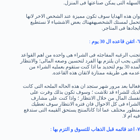
السهله التى يمكن صناعتها فى المنزل.
وان هذه الهدايا سوف تكون مميزة عند الشخص الاخر لانها
تحمل لمستك الشخصيهفهناك بعض الاششياء لا نستطيع
ايجادها فى المتاجر.
٦- اتقن قاعده ال 30 يوم
:
تجنب الرغبه المفاجئه فى الشراء هى واحده من اهم القواعد
التى يجب ان يلتزم بها الفرد لتحسين وصعه المالى؛ والانتظار
لمده 30 يوم لتحديد ما اذا كنت ستقوم بعمليه الشراء من
عدمه هى طريقه ممتازة لاتقان هذه القاعده.
فغالبا بعد مرور شهر ستجد ان هذه الحاله الملحه التى كانت
لديك للشراء قد تلاشت ؛ وسوف تكون بذلك وفرت على
نفسك المال من خلال الانتظار ؛ واذا كنت على مشارف
الشراء فى كل الاحوال فان فتره الانتظار سوف تعطيك
منظور مختلف عما اذا كانالمنتج يستحق القيمه التى ستدفع
فيه ام لا.
٧- اعد قائمه قبل الذهاب للتسوق و التزم بها
: