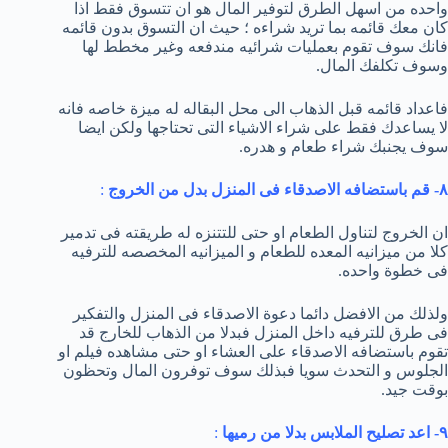
واحده من اسهل الطرق لتوفير المال هو ان تتسوق فقط اذا
كان معك قائمه بما تريد شراءه ؛ حيث ان التسوق بدون قائمه
فانك سوف تقوم بعمليات شرائيه مندفعه وغير مخطط لها
وسوف تكلفك المال.
فاعداد قائمه قبل الذهاب الى محل البقاله له ميزة خاصه فانه
لا يساعدك فقط على شراء الاشياء التى تحتاجها ولكن ايضا
سوف يجنبك شراء طعام و هدره.
٨- قم باستضافه الاصدقاء فى المنزل بدل من الخروج
:
ان الخروج لتناول الطعام او حتى للتتنزه له طريقته فى تدمير
كلا من ميزانيه المعده للطعام و الميزانيه المخصصه للترفيه
فى خطوة واحده.
ولذلك من الافضل دائما دعوة الاصدقاء فى المنزل والتفكير
فى طرق للترفيه داخل المنزل فبدلا من الذهاب للخارج قد
تقوم باستضافه الاصدقاء على العشاء او حتى مشاهده فيلم او
الجلوس و التحدث سويا فبذلك سوف توفرون المال وتحظون
بوقت جيد.
٩- اعد تصليح الملابس بدلا من رميها
: