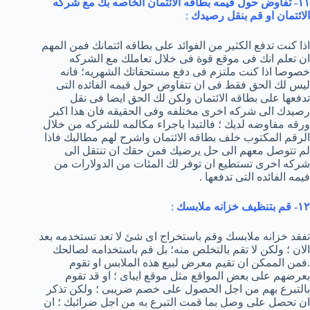
١١- تفاوض حول قيمه بطاقه الائتمان الخاصه بك مع شركه
الائتمان او قم بنقل رصيدك
:
اذا كنت تدفع الكثير من الفوائد على بطاقه ائتمانك فمن المهم
ان تعلم انك فى موقع قوة فى خلال تعاملك مع الشركه
خصوصا اذا كنت ملتزم فى دفع مستحقاتك الشهريه؛ فانه
ليس لك الحق فقط فى ان تتفاوض حول قيمه الفائده التى
تدفعها على بطاقه الائتمان ولكن لك الحق ايضا فى نقل
رصيدك الى شركه اخرى مختلفه وفى الحقيقه فان هذا اكبر
ورقه مفاوضه لديك ؛ فالتبدا باجراء مكالمه للشركه من خلال
الرقم المكتوب خلف بطاقه الائتمان واشرح لهم مطالبك فاذا
لم تتوصل معهم الى حل يرضيك فمن حقك ان تنتقل الى
شركه اخرى تستطيع ان توفر لك المئات من الدولارات من
فيمه الفائده التى تدفعها .
١٢- قم بتنظيف خزانه ملابسك
:
تفقد خزانه ملابسك وقم باستخراج اى شئ لا تعد تستخدمه بعد
الان ؛ ولكن لا تقم بالتخلص منه؛ بل قم باستخدامه لصالحك
.فمن الممكن ان تقيم معرض لبيع هذه الملابس او تقوم
بعرضهم على بعض المواقع مثل موقع ايباى ؛ او قد تقوم
بالتبرع بهم من اجل الحصول على خصم ضريبى ؛ ولكن تذكر
ان تحصل على وصل بما قمت التبرع به من اجل ضرائبك ؛ ان