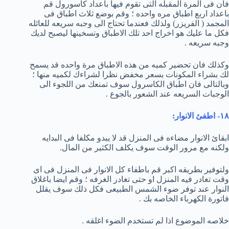
فان فى المرة المقبله التى تقوم فيها باعداد كاسورول قم
باعداد اربع اطباق مره واحده ؛ وقم بوضع ثلاث اطباق فى
المجمد ( الفريزر) ولذلك فعندما تحتاج الى وجبه سريعه للعائله
فكل ما عليك هو اخراج احد تلك الاطباق وتسخينها ليصبح لديك
وجبه سريعه .
وكذلك فان تحضير كميه من هذه الاطباق مرة واحده قد يسمح
لك بشراء المكونات بسعر مخفض نظرا لشراءك لكميه منها ؛
وبالتالى فان اطباق الكاسرول سوف تمنعك من اللجوء الى
الوجبات السريعه عند الشعور بالجوع .
١٨- اطفئ الانوار:
ابقائ الانوار مضاءه فى المنزل قد لا يبدو مكلفا فى البدايه
ولكنه مع مرور الوقت سوف يكلف الكثير من المال.
ولتوفير بطريقه اكبر قم باطفاء كل الانوار فى المنزل فى اى
وقت تغادر فيه المنزل او حتى تغادر الغرفه ؛ وقم ايضا باغلاق
النوار عند توفر ضوء الشمس الطبيعى فكل ذلك سوف يقلل
فاتورة الكهرباء الخاصه بك .
خلاصه الموضوع اذا لم تستخدم الضوء اغلقه .