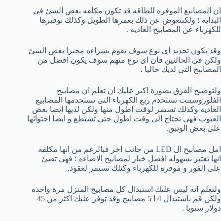
ان المصابيع الموفره للطاقه قد تكون مكلفه بعض الشئ فى
البدايه ؛ ولكنتعوض عن ذلك بعمرها الطويل وكذلك توفيرها
للكهرباء عن المصابيح العاديه .
وقد يكون تحديد اى نوع سوف تقوم بشراءه محيرا بعض الشئ
ولكن فى الحالتين فان اى نوع منهم سوف يكون افضل من
المصابيح التى لديك حاليا .
ولتوضيح الفرق بصورة اكبر عليك ان تعلم ان مصابيح
الفلوروسينت تستخدم ربع الكهرباء التى تستخدمها المصابيع
العاديه وكذلك تستمر لوقت اطول منها ولكن لديها ايضا بعض
العيوب فهى تحتاج الى وقت اطول حتى تستطع و ايضا احتوائها
على بعض الوئبق.
امل مصابيح ال LED من جانب اخر فبالرغم من انها مكلفه
انها تعتبر بسهوله افضل خيار لمصابيح الاضاءه ؛ فهى تضئ
على الفور و موفره للكهرباء وكئلك تستمر لعقود.
ولتعلم انه ليس عليك استبدال كل مصابيح المنزل مرة واحده
ولكن قم باستبدال 4 ا 5 مصابيح وقد توفر عليك اكثر من 45
دولار سنويا .