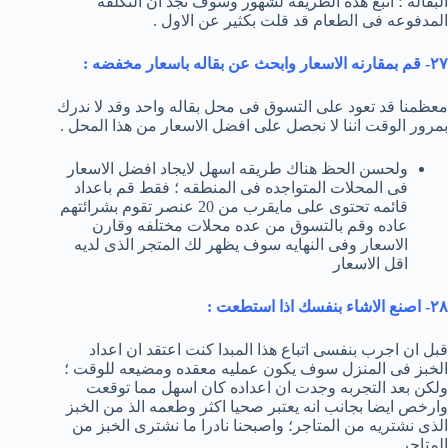
البقاله ؛ اتبع هذه الطريقه لشهور وسوف تجد ان التكلفه
المدفوعه فى الطعام قد قلت بكثير عن الاول .
٢٧- قم بمقارنه الاسعار وابحث عن بقاله باسعار مخفضه :
معظمنا قد تعود على التسوق فى محل بقاله واحد وقد لا ندرك
بمرور الوقت اننا لا نحصل على افضل الاسعار من هذا المحل .
ولحسن الحظ هناك طريقه اسهل لايجاد افضل الاسعار
فى المحلات المتواجده فى المنطقه ؛ فقط قم باعداد
قائمه تحتوى على مايقرب من 20 عنصر تقوم بشرائتهم
عاده وقم بالتسوق من عده محلات مختلفه وقارن
الاسعار وفى النهايه سوف يظهر لك المتجر الذى لديه
اقل الاسعار
٢٨- اصنع الاشاء بنفسك اذا استطعت :
قبل ان اجرب بنفسى اتباع هذا المبدا كنت اعتقد ان اعداد
الخبز فى المنزل سوف يكون عمليه معقده ومضيعه للوقت ؛
ولكن بعد التجربه وجدت ان اعداده كان اسهل مما توقعت
وارخص ايضا بجانب انه يعتبر صحيا اكثر وطعمه الذ من الخبز
الذى نشتريه من المتاجر؛ واصبحنا نادرا ما نشترى الخبز من
المتاجر .