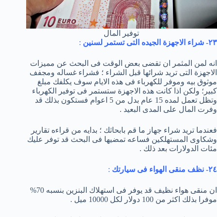
توفير المال
٢٣- شراء الاجهزة الجيده التى تستمر لسنين
:
انه لمن المثمر ان تقضى بعض الوقت فى البحث عن مميزات
الاجهزة التى تريد شرائها قبل الشراء ؛ فشراء غساله ومجفف
موثوق بيه وموفر للكهرباء فى هذه الايام سوف يكلفك مبلغ
كبير؛ ولكن اذا كانت هذه الاجهزة ستستمر فى توفير الكهرباء
وتظل تعمل لمده 15 عام بدل من 5 اعوام فستكون بذلك قد
وفرت المال على المدى البعيد .
فعندما تريد شراء جهاز ما قم بابحاثك ؛ بدايه من قراءه تقارير
وشكاوى المستهلكين فساعه تمضيها فى البحث قد توفر عليك
مئات الدولارات بعد ذلك .
٢٤- نظف منقى الهواء فى سيارتك
:
ان منقى هواء نظيف قد يوفر فى استهلاك البنزين بنسبه 70%
موفرا بذلك اكثر من 100 دولار لكل 10000 ميل .