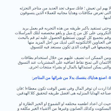
لا يهم اين تعيش ؛ فانك سوف تجد العديد من متاجر التجزئه
التى تعرض مكافئات وهدايا مجانيه للعملاء الذين يتسوقون
لديها.
وحتى تستفيد باكبر طريقه من هذه التجربه قم بعمل بريد
التكرونى على كل من ج.ميل و ياهو مخصصه لتلك المراسلات
وقم بتجميع كل كوبون تستطيع الحصول عليه ثم قم بالبحث
فى العناوين الالتكتونيه التى لديك من اجل المزيد منها
وتجميعها فى الوقت الذى تكون مستعد فيه للتسوق.
ومن الممكن ات تضيف عليهم من خلال استخدام بطاقات
الائتمان الى تمنح نقاط اضافيه على المشتريات عند التسوق
والتى يمكن استبدالها بالمال او بشراء منتجات اخرى.
٥- اصنع هداياك بنفسك بدلا من شرائها من المتاجر
:
اذا اردت ان توفر المال وفى نفس الوقت تكون معطاءا ؛فان
صناعه الهدايا المنزليه هى افضل طريقه لتحقيق كلا الهدفين.
حيث ان اعداد اطعمه مختلفه او الشموع او الخبز الطازة او
البسكويت وكذلك الصابون وغيرها من الاشياء الغير مكلفه و