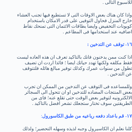
للاسبوع التالى .
واذا كان هناك بعض الاوقات التى لا تستطيع فيها تجنب العشاء
خارج المنزل فحاول التوفيى على قدر الامكان باستخدام
كوبونات التخفيض وايضا بطاقات الائتمان التى تمنحك نقاط
اضافيه عند استخدامها فى المطاعم .
١٦- توقف عن التدخين :
اذا كنت ممن يدخنون فانك بالتاكيد تعرف ان هذه العاده ليست
فقط مكلفه ولكنها تهدد حياتك ايضا ؛ فائذا اردت ان تضيف
تطول من سنوات عمرك وكذلك توفير مبالغ هائله فلتتوقف
عن التدخين .
وللمساعده فى التوقف عن التدخين من الممكن ان تجرب
بعض المنتجات المضاده للتدخين او ان تتحول الى السجائر
الالكترونيه لتوفير بعض الوقت حتى تقلع عنه؛ فاى من
الطريقتين سوف تختار ستجعلك تشعر افضل بالتاكيد .
١٧- قم باعداد دفعه رباعيه من طبق الكاسورول
:
كلنا نعلم ان الكاسيرول وجبه لذيذه وسهله التحضير؛ ولذلك