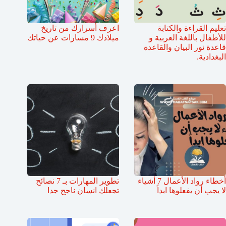
تعليم القراءة والكتابة
اعرف أسرارك من تاريخ
للأطفال باللغة العربية و
ميلادك 9 مسارات عن حياتك
قاعدة نور البيان والقاعدة
البغدادية.
أخطاء رواد الأعمال 7 أشياء
تطوير المهارات بـ 7 نصائح
لا يجب أن يفعلوها ابداً
تجعلك انسان ناجح جدا