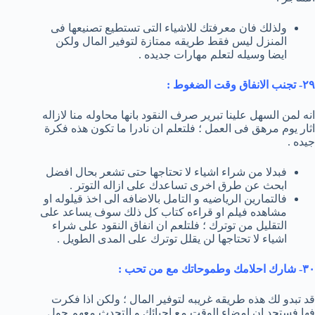
ولذلك فان معرفتك للاشياء التى تستطيع تصنيعها فى
المنزل ليس فقط طريقه ممتازة لتوفير المال ولكن
ايضا وسيله لتعلم مهارات جديده .
٢٩- تجنب الانفاق وقت الضغوط :
انه لمن السهل علينا تبرير صرف النقود بانها محاوله منا لازاله
اثار يوم مرهق فى العمل ؛ فلتعلم ان نادرا ما تكون هذه فكرة
جيده .
فبدلا من شراء اشياء لا تحتاجها حتى تشعر بحال افضل
ابحث عن طرق اخرى تساعدك على ازاله التوتر .
فالتمارين الرياضيه و التامل بالاضافه الى اخذ قيلوله او
مشاهده فيلم او قراءه كتاب كل ذلك سوف يساعد على
التقليل من توترك ؛ فلتلعم ان انفاق النقود على شراء
اشياء لا تحتاجها لن يقلل توترك على المدى الطويل .
٣٠- شارك احلامك وطموحاتك مع من تحب :
قد تبدو لك هذه طريقه غريبه لتوفير المال ؛ ولكن اذا فكرت
فها فستجد ان امضاء الوقت مع احبائك و التحدث معهم حول