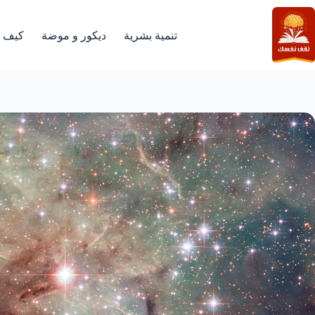
لتجاوز
لى
لمحتوى
تنمية بشرية
ديكور و موضة
كيف