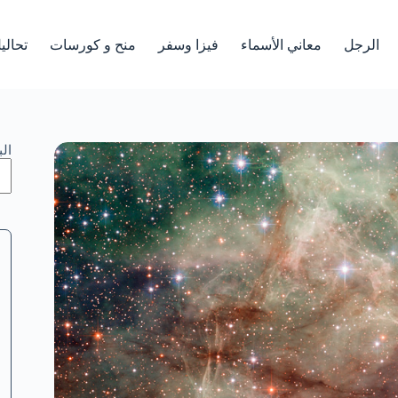
الرجل
معاني الأسماء
فيزا وسفر
منح و كورسات
تحالي
ال