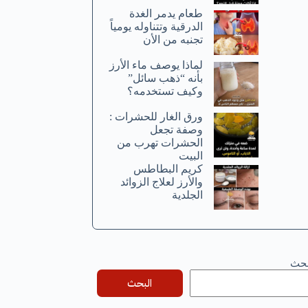
طعام يدمر الغدة
الدرقية وتتناوله يومياً
تجنبه من الأن
لماذا يوصف ماء الأرز
بأنه “ذهب سائل”
وكيف تستخدمه؟
ورق الغار للحشرات :
وصفة تجعل
الحشرات تهرب من
البيت
كريم البطاطس
والأرز لعلاج الزوائد
الجلدية
بحث
البحث