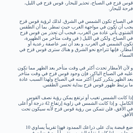
قوس قزح في الصباح، تحذير للبحار، قوس قزح في الليل،
فرحة للبحار.
في الصباح تكون الشمس في الشرق. لذلك لرؤية قوس قزح
يجب أن تكون في مواجهة الغرب حيث تمطر. بما أن الطقس
الشتوي يأتي عادة من الغرب، فيجب أن تحذر من قوس قزح
في الصباح. ولكن في الليل ( في وقت متأخر من الظهيرة،
تكون الشمس في الغرب. و بعد أن تمر عاصفة رعدية أو
أمطار، فإنها تتراجع نحو الشرق و هناك سترى قوس قزح في
السماء.
و لأن الأمطار تحدث أكثر في وقت متأخر بعد الظهر مما تكون
عليه في الصباح الباكر، فإن وجود قوس قزح في وقت متأخر
بعد الظهر يتكرر كثيراً أكثر منه في الصباح ولهذا السبب عادة
ما يرتبط ظهور قوس قزح ببداية تحسن الطقس.
إذا كانت الشمس تغيب أو ترتفع يمكن رؤية نصف القوس
الكامل. و إذا كانت الشمس في زاوية إرتفاع 42 درجة أو أعلى
في الأفق، فلن تتمكن من رؤية قوس قزح لأنه سيكون تحت
الأفق.
ضع قبضة يدك على ذراعك الممدود فهذا تقريباً يساوي 10
درجات. و إذا كان إرتفاع الشمس تقريباً أربع قبضات في