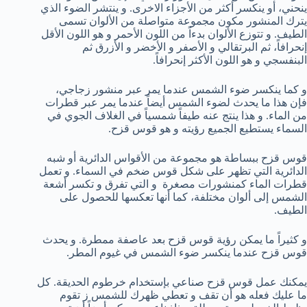
ينحني، أو ينكسر أكثر من الأجزاء الاخرى. و ينتشر الضوء الذي
يترك المنشور مكون مجموعة متواصلة من الألوان تسمى
الطيف. و تتوزع الألوان بدءاً من اللون الأحمر و هو اللون الأقل
إنحرافاً، ثم البرتقالي و الأصفر و الأخضر و الأزرق ثم
البنفسجي و هو اللون الأكثر إنحرافاً.
و كما ينكسر ضوء الشمس عندما يمر عبر منشور زجاجي،
فإن هذا ما يحدث لضوء الشمس أيضاً عندما يمر عبر قطرات
من الماء. و هذا ينتج عنه طيفاً شمسياً في الغلاف الجوي في
السماء يستطيع الجميع رؤيته و هو قوس قزح.
قوس قزح ببساطة هو مجموعة من الأقواس الدائرية أو شبه
الدائرية التي تظهر على شكل قوس ضخم في السماء. و تعمل
قطرات الماء كمنشورات مصغرة و التي تفرق و تكسر أشعة
الشمس إلى ألوان مختلفة، كما أنها تعكسها للحصول على
الطيف.
و كثيراً ما يمكن رؤية قوس قزح بعد عاصفة ممطرة. و يحدث
قوس قزح عندما ينكسر ضوء الشمس في غيوم المطر.
يمكنك عمل قوس قزح صناعي بإستخدام خرطوم الحديقة. كل
ما عليك فعله هو أن تقف و تعطي ظهرك للشمس ز تقوم