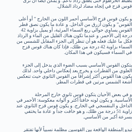
بظبط الخرطوم حتى يطلق رذاذ ناعم. و يمكن أيضاً أن ترى
قوس قزح في إتجاه مضاد لرذاذ الشلال.
و يكون قوس قزح الأساسي أحمر اللون من الخارج ” أو أعلى
القوس” و يكون أزرق من الداخل. و عادة ما يكون نصق قطر
القوس يساوي حوالي ربع السماء المرئية، أو يميل بزاوية 42
درجة إلى الأحمر. و عندما تكون هناك القليل من الماء و الرذاذ
فكل ما عليك فعله هو أن تنظر إلى الجزء المقابل للشمس من
السماء بزاوية 42 درجة من ظلك، فإذا كان هناك قوس قزح
في السماء فسيكون في هذا المكان.
يتكون القوس الأساسي بسبب الضوء الذي يدخل إلى الجزء
العلوي من القطرات و يخرج بعد إنعكاس داخلي واحد. لذلك
يكون هذا القوس أكثر إشراقاً من القوس الثانوي حيث تنعكس
أشعة الشمس مرتين في قطرات المطر.
و في بعض الأحيان يتكون قوس ثانوي خارج المرحلة
الأساسية. و يكون لونه خافتاً أكثر و ألوانه معكوسة: الأحمر في
الداخل و البنفسجي في الخارج. و يكون قوس قزح الثانوي عند
زاوية 51 درجة من ظلك، و هو خافت جداً و عادة ما يختفي
بسرعة أكبر من الأساسي.
تبدو المنطقة الواقعة بين القوسين مظلمة نسبياً لأنها تفتقر