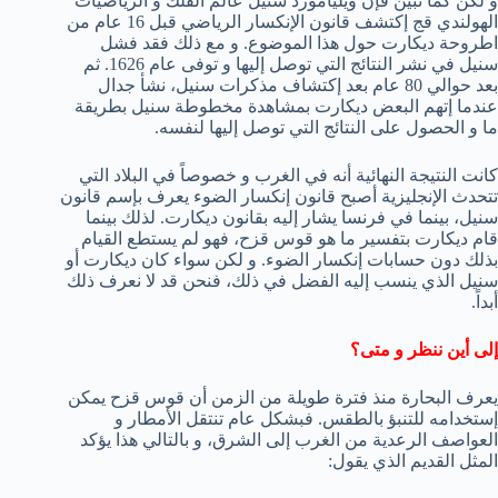
و لكن كما تبين فإن ويليامورد سنيل عالم الفلك و الرياضيات
الهولندي قج إكتشف قانون الإنكسار الرياضي قبل 16 عام من
اطروحة ديكارت حول هذا الموضوع. و مع ذلك فقد فشل
سنيل في نشر النتائج التي توصل إليها و توفى عام 1626. ثم
بعد حوالي 80 عام بعد إكتشاف مذكرات سنيل، نشأ جدال
عندما إتهم البعض ديكارت بمشاهدة مخطوطة سنيل بطريقة
ما و الحصول على النتائج التي توصل إليها لنفسه.
كانت النتيجة النهائية أنه في الغرب و خصوصاً في البلاد التي
تتحدث الإنجليزية أصبح قانون إنكسار الضوء يعرف بإسم قانون
سنيل، بينما في فرنسا يشار إليه بقانون ديكارت. لذلك بينما
قام ديكارت بتفسير ما هو قوس قزح، فهو لم يستطع القيام
بذلك دون حسابات إنكسار الضوء. و لكن سواء كان ديكارت أو
سنيل الذي ينسب إليه الفضل في ذلك، فنحن قد لا نعرف ذلك
أبداً.
إلى أين ننظر و متى؟
يعرف البحارة منذ فترة طويلة من الزمن أن قوس قزح يمكن
إستخدامه للتنبؤ بالطقس. فبشكل عام تنتقل الأمطار و
العواصف الرعدية من الغرب إلى الشرق، و بالتالي هذا يؤكد
المثل القديم الذي يقول: