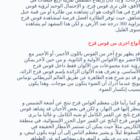
الأفق، فلن ترى قوس قزح. و الإحتمال الوحيد لرؤية قوس
قزح في هذا الوقت هو أن تشاهده من طائرة أو من قمة جبل
شاهق. حيث توفر الطائرة أفضل فرصة لمشاهدة قوس قزح
بزاوية 360 درجة ضد الأرض. و لكن هذا المشهد لم يشاهده
سوى القليل.
أنواع اخرى من قوس قزح
قد يظهر نوع آخر من القوس باللون الأحمر، أو الأحمر مع
الأخضر مع الأقواس الأولية و الثانوية. و من حين لآخر يمكن
رؤية عدة مجموعات من الألوان فقط داخل قوس قزح
الأساسي. و تعرف هذه الألوان الزائدة بإسم قوس قزح الزائد،
و قد تم شرح هذه الظاهرة عن طريق العالم البريطاني توماس
يونج عندما أدرك أن الضوء يتكون من موجات. وهذا يكون
بسبب إنكسار الضوء.
و كما رأينا فإن معظم أقواس قزح تنتج عن أشعة الشمس و
ينظر إليها في النهار، و لكن في بعض الأحيان قد نشاهد قوس
قزح ناتج عن القمر الكامل أو شبه الكامل. و غالباً ما يرى
قوس قزح الناتج عن القمر حول الجزر الإستوائية، في منطقة
الكاريبي مثلاً حيث يمكن أن تستمر الأمطار الخفيفة في
السقوط ليلاً. و يشير معظم الناس إلى أن لونه يكون أبيض، و
لكن روبرت جرينلير و المعروف بمحاضراته عن الظواهر