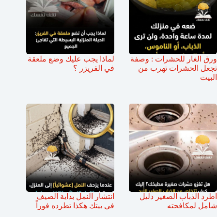
ورق الغار للحشرات : وصفة
لماذا يجب عليك وضع ملعقة
تجعل الحشرات تهرب من
في الفريزر ؟
البيت
اطرد الذباب الصغير دليل
انتشار النمل بداية الصيف
شامل لمكافحته
في بيتك هكذا تطرده فوراً