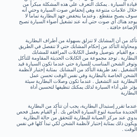
قيادة السيارة . يمكنك التعرف علي هذه المشكلة مبكراً من
خلال علامات متنوعة وهي إنخفاض صوت السيارة وحتي أنه
سوف يصبح متقطع . وعندما ينخفض جهد البطارية تماماً لا
يوجد هناك أي صوت حتي أنه عند تشغيل أضواء السيارة تصبح
الإضاءة خافتة .
تأكد من أن المشابك لا تنزلق بسهولة من أطراف البطارية
ومحاولة التأكد من إحكام المشابك حتي لا تنفصل في الطريق
. مع القيام بتوصيل وفصل الكابلات المرافقة للمشابك
البطارية . توجد مجموعة من الكابلات الحديثة المقاومة للتأكل
وتوفر الشحن المناسب للسيارة حتي عندما تكون السيارة قيد
التشغيل . تعد طريقة التأكد من المشابك بمثابة إختبار لأنظمة
الشحن الخاصة بالبطارية وفي نفس الوقت تحسن عمل
البطارية عند التشغيل . عندما تكون وصلات البطارية سيئة
يؤثر علي أداء السيارة لذلك يمكنك تنظيفها لتحسين أداة
البطارية
عندما تقرر إستبدال البطارية، يجب أن تتأكد من البطارية
الجديدة مناسبة لنوع السيارة الخاص بك . أو القيام بعمل فحص
يدوي عند مركز الصيانة للبطارية للتحقق من حالة البطارية
ويكون ذلك بمثابة إختبار لأنظمة الشحن لكي تبدأ كلها في نفس
الوقت .