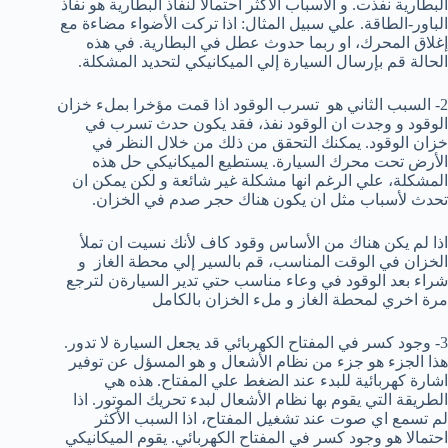
البطارية نفذت. و الأسباب الأكثر احتمالا لنفاذ البطارية هو نفاذ
الباور-الطاقة. علي سبيل المثال: اذا تركت الأضواء مضاءة مع
إغلاق المحرك، او ربما حدوث عطل في البطارية. في هذه
الحالة قم بإرسال السيارة إلي الميكانيكي لتحديد المشكلة.
2- السبب الثاني هو تسرب الوقود اذا قمت مؤخرا بملء خزان
الوقود و وجدت ان الوقود نفذ، فقد يكون حدث تسرب في
خزان الوقود. يمكنك التحقق من ذلك من خلال النظر في
الأرض تحت محرك السيارة. يستطيع الميكانيكي حل هذه
المشكلة، علي الرغم انها مشكلة غير شائعة و لكن يمكن ان
تحدث لأسباب مثل ان يكون هناك حجر صدم في الخزان.
اذا لم يكن هناك من الأساس وقود كاف لأنك نسيت ان تملأ
الخزان في الوقت المناسب، قم بالسير إلي محطة الغاز و
شراء بعد الوقود في وعاء مناسب حتي تدير السيارةن لترجع
مرة اخري لمحطة الغاز و ملء الخزان بالكامل
3- وجود كسر في المفتاح الكهربائي قد يجعل السيارة لا تدور.
هذا الجزء هو جزء من نظام الأشعال و هو المسؤل عن توفير
اشارة كهربائية للبدء عند الضغط علي المفتاح. هذه هي
الطريقة التي يقوم بها نظام الأشعال لبدء تحريك الموتور. اذا
لم تسمع اي صوت عند تشغيل المفتاح، اذا السبب الأكثر
احتمالا هو وجود كسر في المفتاح الكهربائي. يقوم الميكانيكي