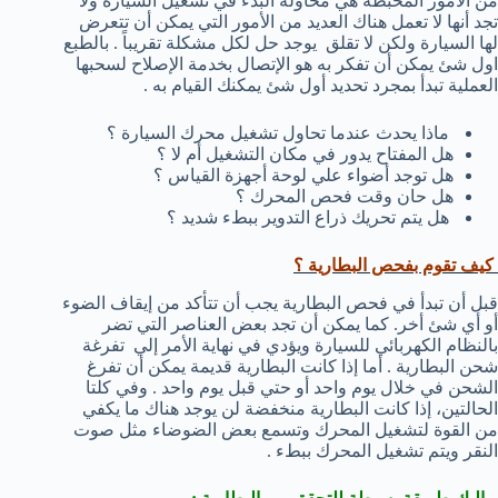
من الأمور المحبطة هي محاولة البدء في تشغيل السيارة ولا
تجد أنها لا تعمل هناك العديد من الأمور التي يمكن أن تتعرض
لها السيارة ولكن لا تقلق يوجد حل لكل مشكلة تقريباً . بالطبع
اول شئ يمكن أن تفكر به هو الإتصال بخدمة الإصلاح لسحبها
العملية تبدأ بمجرد تحديد أول شئ يمكنك القيام به .
ماذا يحدث عندما تحاول تشغيل محرك السيارة ؟
هل المفتاح يدور في مكان التشغيل أم لا ؟
هل توجد أضواء علي لوحة أجهزة القياس ؟
هل حان وقت فحص المحرك ؟
هل يتم تحريك ذراع التدوير ببطء شديد ؟
كيف تقوم بفحص البطارية ؟
قبل أن تبدأ في فحص البطارية يجب أن تتأكد من إيقاف الضوء
أو أي شئ أخر. كما يمكن أن تجد بعض العناصر التي تضر
بالنظام الكهربائي للسيارة ويؤدي في نهاية الأمر إلي تفرغة
شحن البطارية . أما إذا كانت البطارية قديمة يمكن أن تفرغ
الشحن في خلال يوم واحد أو حتي قبل يوم واحد . وفي كلتا
الحالتين، إذا كانت البطارية منخفضة لن يوجد هناك ما يكفي
من القوة لتشغيل المحرك وتسمع بعض الضوضاء مثل صوت
النقر ويتم تشغيل المحرك ببطء .