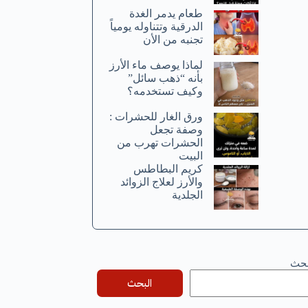
طعام يدمر الغدة
الدرقية وتتناوله يومياً
تجنبه من الأن
لماذا يوصف ماء الأرز
بأنه “ذهب سائل”
وكيف تستخدمه؟
ورق الغار للحشرات :
وصفة تجعل
الحشرات تهرب من
البيت
كريم البطاطس
والأرز لعلاج الزوائد
الجلدية
بحث
البحث