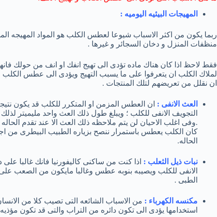
المهيجات البيئيه اليوميه :
ربما يكون من اكثر الاسباب شيوعا لعطس الكلب هو المواد المهيجه المو
منظفات المنزل و دخان السجائر و غيرها .
فقط لاحظ اذا كان هناك ماده تؤدى الى تهيج انفك او انف من حولك فانها 
لملاك الكلب ان يتعرفوا على ما يسبب التهيج ويؤدى الى عطس الكلب ف
ان نقلل من تعريضهم لتلك المنتجات .
العث الانفى :
ان العطس المزمن او المتكرر للكلب قد يكون نتيجه
التجويف الانفى للكلب ؛ ويبلغ طول ذلك العث واحد مليميتر لذلك
.وفى اغلب الاحيان لن يتم ملاحظه ذلك العث الا عند تقدم الحاله 
كان الكلب يعطس باستمرار ننصح بزياره الطبيب البيطرى من اج
الحاله.
نبات ذيل الثعلب :
اذا كنت من ساكنى كاليفورنيا فانك غالبا على د
الانفى للكلب ويصيبه بنوبه عطس وغالبا مايكون من الصعب على الما
الطبى .
مكنسه الكهرباء :
من الاسباب الشائعه التى تصيب كلا من الانسا
استخدامها يؤدى الى تكون دائره من التراب والتى قد تكون مؤذي