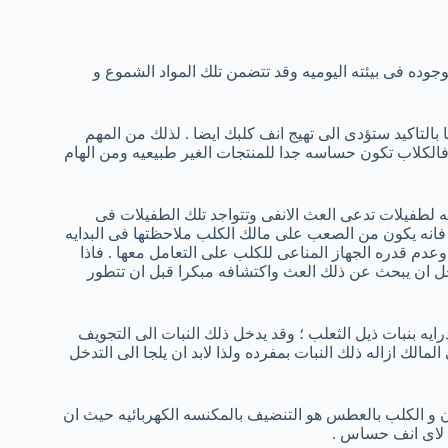
جوده فى بيئته اليوميه وقد تتضمن تلك المواد الشموع و
بالتاكيد ستؤدى الى تهيج انف كلبك ايضا . لذلك من المهم
الكلاب تكون حساسه جدا للمنتجات الغير طبيعيه ومن الهام
 لطفيلات تدعى العث الانفى وتتواجد تلك الطفيلات فى
 فانه يكون من الصعب على مالك الكلب ملاحظتها فى البدايه
وعدم قدره الجهاز المناعى للكلب على التعامل معها . فاذا
ل ان يبحث عن ذلك العث واكتشافه مبكرا قبل ان تتطور
رايه بنبات ذيل الثعلب ؛ وقد يدخل ذلك النبات الى التجويف
لك ازاله ذلك النبات بمفرده ولذا لابد ان يلجا الى التدخل
ن و الكلب بالعطس هو التنضيف بالمكنسه الكهربائيه حيث ان
ه لاى انف حساس .