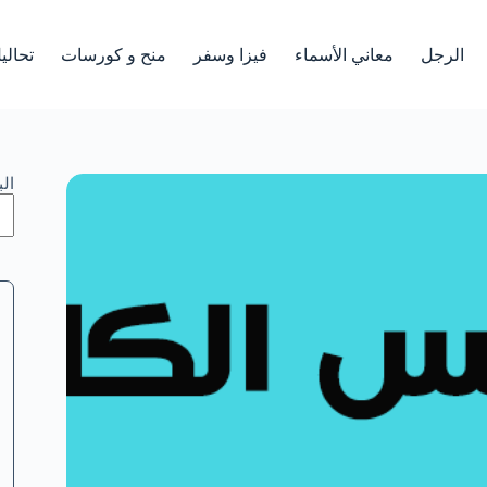
الرجل
معاني الأسماء
فيزا وسفر
منح و كورسات
تحالي
ال