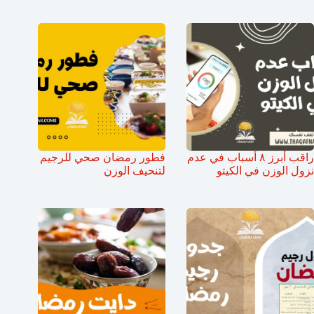
راقب أبرز ٨ أسباب في عدم
فطور رمضان صحي للرجيم
نزول الوزن في الكيتو
لتنحيف الوزن