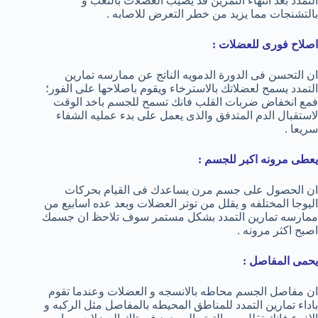
التمدد بعد انتهاء التمرين قد يصيب العضلات بالتعب و
بالتشنجات مما يزيد من خطر التعرض للاصابه .
اصلاح فورى للعضلات :
ان التحسن فى الدورة الدمويه الناتج عن ممارسه تمارين
التمدد يسمح لعضلاتك بالاسترخاء ويقوم باصلاحها على الفور؛
فمع انخفاض ضربات القلب فانك تسمح للجسم باخد الوقت
لاستقبال الدم المتدفق والذى يعمل على بدء عمليه الشفاء
سريعا .
يعطى مرونه اكبر للجسم :
ان الحصول على جسم مرن يساعدك فى القيام بحركات
اليوجا المختلفه و يقلل من توتر العضلات وبعد عده اسابيع من
ممارسه تمارين التمدد بشكل مستمر سوف تلاحظ ان جسمك
اصبح اكثر مرونه .
يحمى المفاصل :
ان مفاصل الجسم محاطه بالانسجه و العضلات وعندما تقوم
باداء تمارين التمدد للمناطق المحيطه بالمفاصل مثل الركبه و