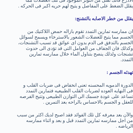
الاذرع فانك تقلل من التوتر الموجود فى تلك العضلات مما
يقلل الضغط على المفاصل و يتيح لهم حريه اكبر فى الحركه .
يقلل من خطر الاصابه بالتشنج:
ان ممارسه تمارين التمدد تقوم بازاله حمض اللاكتيك من
الجسم مما يتيح للعضلات الشعور بالاسترخاء ويسمح لسوائل
الجسم بالتدفق فى الدم بدون اى عوائق قد تسبب التشنجات،
وكذلك فان الجفاف من العوامل التى قد تؤدى الى حدوث
تشنجات ولذلك ينصح بتناول الماء خلال ممارسه تمارين
التمدد.
تهدئه الجسم :
الدورة الدمويه المحسنه تعنى انخفاض فى ضربات القلب و
فى النهايه العوده لضربات القلب الطبيعيه فتمارين التمدد
تساعد على عودة جسمك الى التوازن الطبيعى وتتيح الفرصه
للعقل و الجسم بالاحساس بالراحه بعد التمرين .
والآن بعد معرفه كل تلك الفوائد فقد اصبح لديك اكثر من سبب
من اجل ممارسه تمارين التمدد قبل و بعد و اثناء ممارسه
الرياضه .