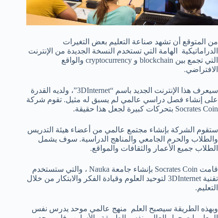
من المتوقع أن تشهد صناعة التعليم بعض التغيرات
الدراماتيكية الهامة التي تستخدم النسخة الجديدة من الإنترنت
التي تجمع بين blockchain و cryptocurrency والواقع
الافتراضي.
سيعرف هذا الإنترنت الجديد باسم “3DInternet”، ولديه القدرة
على إنشاء فصل دراسي عالمي لم يسبق له مثيل. تقوم شركة
Socrates Coin بتحركات كبيرة لجعل هذا حقيقة.
ستقوم الشركة بإنشاء مجتمع عالمي من أعضاء هيئة التدريس
والطلاب والحرم الجامعي والمناهج الدراسية. سوف يشمل
الطلاب جميع الأعمار والثقافات والمواقع.
قامت Socrates Coin بإنشاء جامعة Nauka ، والتي ستستخدم
تقنية 3DInternet لتوحيد العلوم وقيادة الفكر والابتكار من خلال
التعليم.
وبهذه الطريقة سيصبح العلم منهج عالمي موحد يدرس نفس
المعلومات حول العالم بنفس الطريقة والأسلوب فلن يوجد