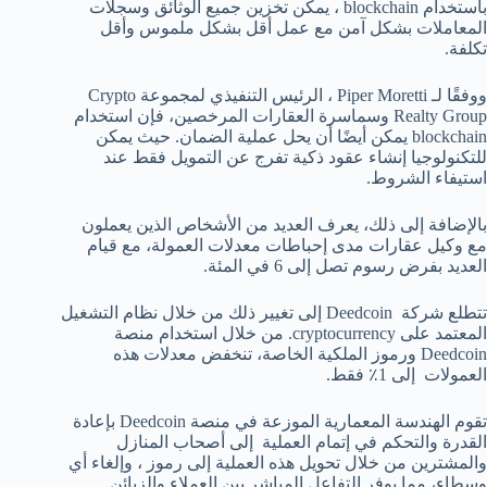
باستخدام blockchain ، يمكن تخزين جميع الوثائق وسجلات
المعاملات بشكل آمن مع عمل أقل بشكل ملموس وأقل
تكلفة.
ووفقًا لـ Piper Moretti ، الرئيس التنفيذي لمجموعة Crypto
Realty Group وسماسرة العقارات المرخصين، فإن استخدام
blockchain يمكن أيضًا أن يحل عملية الضمان. حيث يمكن
للتكنولوجيا إنشاء عقود ذكية تفرج عن التمويل فقط عند
استيفاء الشروط.
بالإضافة إلى ذلك، يعرف العديد من الأشخاص الذين يعملون
مع وكيل عقارات مدى إحباطات معدلات العمولة، مع قيام
العديد بفرض رسوم تصل إلى 6 في المئة.
تتطلع شركة Deedcoin إلى تغيير ذلك من خلال نظام التشغيل
المعتمد على cryptocurrency. من خلال استخدام منصة
Deedcoin ورموز الملكية الخاصة، تنخفض معدلات هذه
العمولات إلى 1٪ فقط.
تقوم الهندسة المعمارية الموزعة في منصة Deedcoin بإعادة
القدرة والتحكم في إتمام العملية إلى أصحاب المنازل
والمشترين من خلال تحويل هذه العملية إلى رموز ، وإلغاء أي
وسطاء، مما يوفر التفاعل المباشر بين العملاء والزبائن.