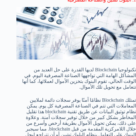
تكنولوجيا Blockchain لديها القدرة على حل العديد من
المشاكل الهامة التي تواجهها الصناعة المصرفية اليوم. في
الوقت الحالي، تقوم البنوك بتخزين الأموال لعملائها، كما أنها
تتعامل مع تحويل تلك الأموال.
تمتلك Blockchain نظامًا آمنًا يوفر سجلات دائمة لملايين
المعاملات التي تتم في الصناعة المصرفية كل يوم. يمكن
نظام توثيق البيانات عن طريق تقنية blockchain هذi تقليل
المخاطر بشكل كبير من خلال توفير سجلات آمنة. وعلاوة
على ذلك، يمكن تحويل الأموال بطريقة أرخص وأسرع من
خلال اللامركزية المقدمة من قبل blockchain. مما سيجبر
البنوك على التعامل بنظام البلوك تشين أو أن تتراجع ليحل