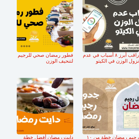
راقب أبرز ٨ أسباب في عدم
فطور رمضان صحي للرجيم
نزول الوزن في الكيتو
لتنحيف الوزن
رجيم رمضان خطة من ١٠
دايت رمضان أفضل خطة