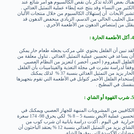
هناك بعض الأدلة تذكر بأن نقص الكالسيوم هو أمر شائع عند
الكثير من النساء وقد ينتج عنه إبطاء عملية التمثيل الغذائي .
تشير الأبحاث أن إستهلاك الكالسيوم من خلال منتجات الألبان
مثل الحليب الخالي من الدسم، الزبادي منخفض الدهون قد
يقلل من إمتصاص الدهون من الأطعمة الأخري .
4. أكل الأطعمة الحارة :
لقد تبين أن الفلفل يحتوي علي مركب يجعله طعام حار يمكن
أن يساعد في تحسين عملية التمثيل الغذائي . تناول معلقة من
الفلفل المفروم ( أحمر، أخضر ) لتعزيز من النظام العصبي.
وفقاً لدراسة نشرت في مجلة التغذية والفيتامينات بأن الفلفل
الحار يزيد من التمثيل الغذائي بنسبة 37 % لذلك يمكنك
إستخدام الفلفل الأحمر كتوابل في الأطعمة التي تقوم بتجهيزها
بنفسك في المطبخ .
5. شرب القهوة أو الشاي :
الكافيين من المشروبات المنبهة للجهاز العصبي ويمكنك في
تحسين عملية الأيض بنسبة 5 – 8 % لكي يحرق 98- 174 سعرة
حرارية في اليوم . أكدت دراسة يابانية ان شرب كوب من
الشاي يزيد من التمثيل الغذائي بنسبة 12 % يعتقد الباحثون أن
مضادات الأكسدة التي يوفرها الشاي .