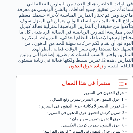
في الوقت الحاضر، هناك العديد من التمارين الفعالة التي
تساعدك في تحقيق جميع أهدافك . والشئ الرئيسي هو معرفة
ما تريد ومن ثم تختار التمارين المناسبة لأجزاء جسمك معظم
نماذج اللياقة البدنية والنساء اللواتي يعملن في المنزل سوف
يتأكدوا من حقيقة أن التمارين الرياضية المنزلية فعالة كبديل
لعدم ممارسة التمارين الرياضية في الصالة الرياضية . كل ما
تحتاج إليه هو الإنضباط، النظام الغذائي، التدريبات المتكررة.
اليوم نود أن نقدم لكم حركات سهلة للحد من الدهون . من
السهل جداً تنفيذها وفي نفس الوقت فعالة . أنظر لهذه
التمارين وإختر الأنسب لنفسك عن طريق إضافتها إلي روتين
التمارين . هذه 12 تمرين بسيط ولكنها فعالة في زيادة مستوي
اللياقة البدنية و
زيادة حرق الدهون
ستقرأ في هذا المقال
حرق الدهون في السرير
1. حرق الدهون في السرير بتمرين رفع الساق :
2. تمرين الجسر لأمكانية حرق الدهون في السرير :
3. تمرين كرنش لتحقيق حرق الدهون في السرير :
5. حرق الدهون بتمرين سوبر مان :
6. حرق الدهون بتمرين كرنش العكسي :
7. تمرين حرق الدهون في السرير ” كرنش الفراشة” :