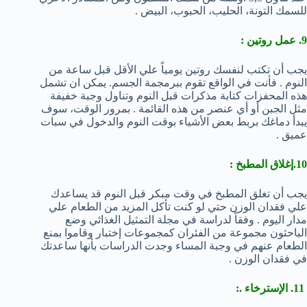
للسمك التونة، الحليب، الحبوب، البيض .
9. عمل روتين :
يجب أن تكتب لنفسك روتين يومياً علي الأقل قبل ساعة من
النوم . فأنت في الواقع تقوم ببرمجمة الجسم. يمكن ان تشمل
هذه المحفزات كتابة مذكرات قبل النوم وتناول وجبة خفيفة
مثل الجبن أو أي عنصر من هذه القائمة . بمرور الوقت، سوف
يبدأ دماغك بربط بعض الأشياء بوقت النوم والدخول في سبات
عميق .
10.إغلاق المطبخ :
يجب أن تغلق المطبخ في وقت مبكر قبل النوم قد يساعدك
علي فقدان الوزن حتي لو كنت تأكل المزيد من الطعام علي
مدار اليوم . وفقاً لدراسة في مجلة التمثيل الغذائي وضع
الباحثون مجموعة من الفئران كمجموعات إختبار وقاموا بمنع
الطعام عنهم في وجبة المساء وجدت الدراسات بأنها ساعدتك
في فقدان الوزن .
11. الإسترخاء .: