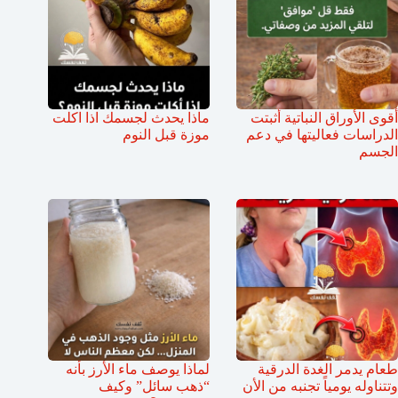
أقوى الأوراق النباتية أثبتت
ماذا يحدث لجسمك اذا اكلت
الدراسات فعاليتها في دعم
موزة قبل النوم
الجسم
طعام يدمر الغدة الدرقية
لماذا يوصف ماء الأرز بأنه
وتتناوله يومياً تجنبه من الأن
“ذهب سائل” وكيف