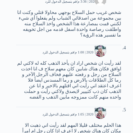
8 مايو، 2020 | 3:36 م
قم بتسجيل الدخول للرد
شخص غريب حمل السلاح بوجهي محاولا قتلي وكنت انا
بين مجموعة من اصدقائي الشباب ولم يفعلوا أي شيء
لكنني قمت بمصارعة هذا الشخص واخذ السلاح منه
واطلقت رصاصة واحدة اسفل قدمه من اجل تخويفه
ما تفسير هذه الرؤية؟
Banaz
27 يونيو، 2020 | 1:00 م
قم بتسجيل الدخول للرد
لقد رأيت ان شخص اراد ان يأخذ الذهب كله له لاكني لم
اوافق فكان هناك شابين كان معهم سلاح ف انا اخذت
السلاح من رجل و رفعته عليهم فخاف الرجل الآخر و
رما كل الطلاقات بالارض و رما المسدس ايضاً فلا
اعرف اعتقد اني رأيت اني اقتلهم بالاخير و انا عن
الذهب كان ذب كثييير لايصدق ولاكني رأيت و حملت
واحده منهم كانت ممزوجه مابين الذهب و الفضه
Banaz
27 يونيو، 2020 | 1:05 م
قم بتسجيل الدخول للرد
هذا الحلم مختلف قليلا المهم لقد رأيت اني ذهبت الا
مكان كان هناك شخص لا اعرف اذا كان رجل ام امرأ