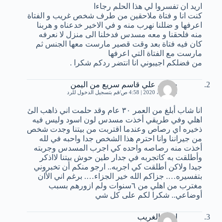
اريد ان تفسروا لي هذا الحلم رجاءا
كنت انا و فتاة ملاحقين من طرف شخص غريب و الفتاة
اعرفها و ضللنا نهرب منه و في الاخير خدعناه و هربنا
منه فلحقنا و معه مسدس فدخلنا الى منزل لا نعرفه
كان فيه فتاة بعد وقت قصير مارست معها الجنس ثم
مارست مع الفتاة التي اعرفها
من فضلكم اجيبوني انا انتضر ردكم شكرا .
حمدي علي قاسم سريع من اليمن
30 أبريل، 2020 | 4:58 ص
قم بتسجيل الدخول للرد
انا شاب أبلغ من العمر ٣٠ عام وقد حلمت اني ذاهب الئ
اهلي وفي طريقي أخذت مسدس لون اسود وليس فيه
ذخيره اي رصاص وعندما اقتربت من بيتنا وجدت شخص
من جيراننا وانا احترم هذا الشخص جدا واحبه في لله
أخذت منه رصاصه واحده كي اجرب المسدس وجربته
وأطلقت به كاتجربه في جدار طين حوش بيتنا لااذكر
جيدا ولاكن أطلقت كي اجربه.. ارجو منكم أن تخبروني
بتفسيره…. جزاكم الله خير الجزاء…. برغم اني الأان
مغترب من اهلي من ٦سنوات ولم ازورهم بسبب
أوضاعي.. شكرا لكم على كل شي
احمد الغريب