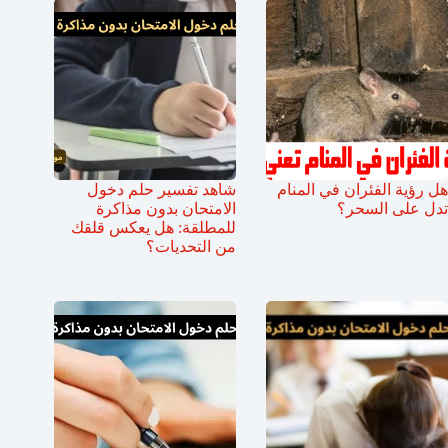
هل رؤية الفئران في المنام
شاهد تفسير حلم دخول
تدل على السحر؟
الامتحان بدون مذاكرة
للمطلقة: هل يعكس قلقك
من التحديات؟