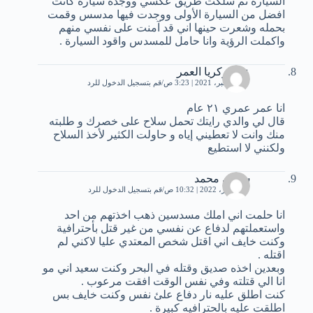
السيارة ثم سلكت طريق عكسي ووجدة سيارة كانت
افضل من السيارة الأولى ووجدت فيها مدسس وقمت
بحمله وشعرت حينها اني قد آمنت على نفسي منهم
واكملت الرؤية وانا حامل للمسدس واقود السيارة .
عمر زكريا العمر
27 ديسمبر، 2021 | 3:23 ص
قم بتسجيل الدخول للرد
انا عمر عمري ٢١ عام
قال لي والدي رايتك تحمل سلاح على خصرك و طلبته
منك وانت لا تعطيني إياه و حاولت الكثير لأخذ السلاح
ولكنني لا استطيع
سامي محمد
27 فبراير، 2022 | 10:32 ص
قم بتسجيل الدخول للرد
انا حلمت اني املك مسدسين ذهب اخذتهم من احد
واستعملتهم لدفاع عن نفسي من غير قتل بأحترافية
وكنت خايف اني اقتل شخص المعتدي عليا لاكني لم
اقتله .
وبعدين اخذه صديق وقتله في البحر وكنت سعيد اني مو
انا الي قتلته وفي نفس الوقت افقت مرعوب .
كنت اطلق عليه نار دفاع علئ نفس وكنت خايف بس
اطلقت عليه بالحترافيه كبيرة .