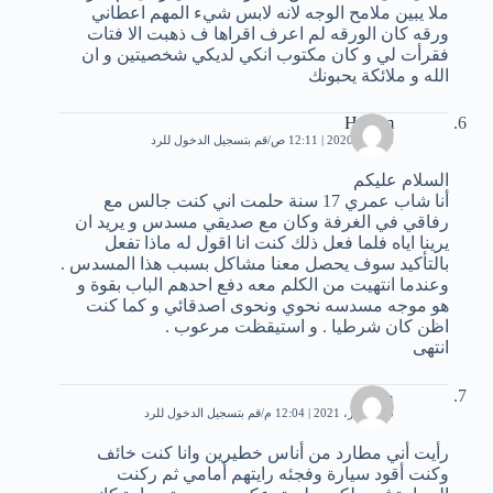
ملا يبين ملامح الوجه لانه لابس شيء المهم اعطاني
ورقه كان الورقه لم اعرف اقراها ف ذهبت الا فتات
فقرأت لي و كان مكتوب انكي لديكي شخصيتين و ان
الله و ملائكة يحبونك
Husam
5 يوليو، 2020 | 12:11 ص
قم بتسجيل الدخول للرد
السلام عليكم
أنا شاب عمري 17 سنة حلمت اني كنت جالس مع
رفاقي في الغرفة وكان مع صديقي مسدس و يريد ان
يرينا اياه فلما فعل ذلك كنت انا اقول له ماذا تفعل
بالتأكيد سوف يحصل معنا مشاكل بسبب هذا المسدس .
وعندما انتهيت من الكلم معه دفع احدهم الباب بقوة و
هو موجه مسدسه نحوي ونحوى اصدقائي و كما كنت
اظن كان شرطيا . و استيقظت مرعوب .
انتهى
صدام
5 ديسمبر، 2021 | 12:04 م
قم بتسجيل الدخول للرد
رأيت أني مطارد من أناس خطيرين وانا كنت خائف
وكنت أقود سيارة وفجئه رايتهم أمامي ثم ركنت