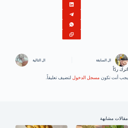
ال
السابقة
ال
التالية
اترك ردّاً
يجب أنت تكون
مسجل الدخول
لتضيف تعليقاً.
مقالات مشابهة