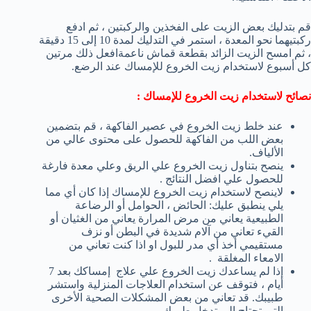
قم بتدليك بعض الزيت على الفخذين والركبتين ، ثم ادفع
ركبتيهما نحو المعدة ، استمر في التدليك لمدة 10 إلى 15 دقيقة
، ثم امسح الزيت الزائد بقطعة قماش ناعمةافعل ذلك مرتين
كل أسبوع لاستخدام زيت الخروع للإمساك عند الرضع.
نصائح لاستخدام زيت الخروع للإمساك :
عند خلط زيت الخروع في عصير الفاكهة ، قم بتضمين
بعض اللب من الفاكهة للحصول على محتوى عالي من
الألياف.
ينصح بتناول زيت الخروع علي الريق وعلي معدة فارغة
للحصول علي افضل النتائج .
لاينصح لاستخدام زيت الخروع للإمساك إذا كان أي مما
يلي ينطبق عليك: الحائض ، الحوامل أو الرضاعة
الطبيعية يعاني من مرض المرارة يعاني من الغثيان أو
القيء تعاني من آلام شديدة في البطن أو نزف
مستقيمي أخذ أي مدر للبول او اذا كنت تعاني من
الامعاء المغلقة .
إذا لم يساعدك زيت الخروع علي علاج إمساكك بعد 7
أيام ، فتوقف عن استخدام العلاجات المنزلية واستشر
طبيبك. قد تعاني من بعض المشكلات الصحية الأخرى
التي تحتاج إلى تدخل طبيبك.