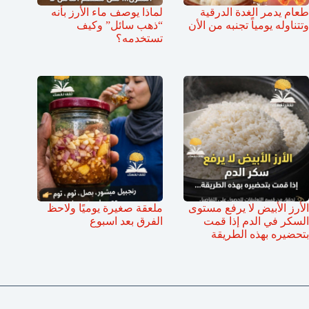
طعام يدمر الغدة الدرقية
لماذا يوصف ماء الأرز بأنه
وتتناوله يومياً تجنبه من الأن
“ذهب سائل” وكيف
تستخدمه؟
الأرز الأبيض لا يرفع مستوى
ملعقة صغيرة يوميًا ولاحظ
السكر في الدم إذا قمت
الفرق بعد اسبوع
بتحضيره بهذه الطريقة