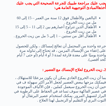
يجب عليك مراجعة طبيبك للجرعة الصحيحة التي يجب عليك
أخذهاالمبادئ التوجيهية العامة هي:
البالغين والأطفال فوق 12 سنة من العمر – 15 إلى 60
مل من زيت الخروع .
الأطفال الذين تتراوح أعمارهم بين 2 إلى 11 – 5 إلى 15
مل من زيت الخروع .
الأطفال أقل من سنتين – 1 إلى 5 مل من زيت الخروع .
جرعة واحدة من المحتمل أن تعالج إمساكك ، ولكن للحصول
على إعفاء من الإمساك المزمن ، قد تحتاج إلى تناوله مرة
واحدة يوميًا على معدة فارغة لمدة 3 أو 4 أيام (أو حتى 7 أيام
كحد أقصى).
2. زيت الخروع لعلاج الإمساك مع العصير :
بما أن زيت الخروع العادي يمكن أن يكون مزعجًا للاستهلاك ،
فيمكنك مزجها ببعض العصير لجعل الأمر أكثر سهولة ف في
حين أن زيت الخروع سيعمل كملين ، فإن الألياف الموجودة
في عصير الفاكهة سوف تساعد في الحفاظ على الرطوبة في
البراز لتسهيل المرور. يمكنك استخدام عصير البرتقال أو
التوت البري أو التقليم أو الزنجبيل لهذا العلاج .